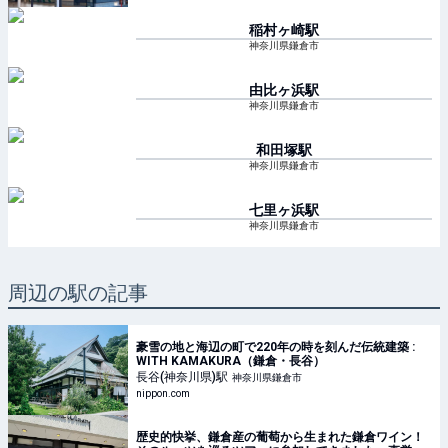
稲村ヶ崎
駅
神奈川県鎌倉市
由比ヶ浜
駅
神奈川県鎌倉市
和田塚
駅
神奈川県鎌倉市
七里ヶ浜
駅
神奈川県鎌倉市
周辺の駅の記事
豪雪の地と海辺の町で220年の時を刻んだ伝統建築 :
WITH KAMAKURA（鎌倉・長谷）
長谷(神奈川県)
駅
神奈川県鎌倉市
nippon.com
歴史的快挙、鎌倉産の葡萄から生まれた鎌倉ワイン！