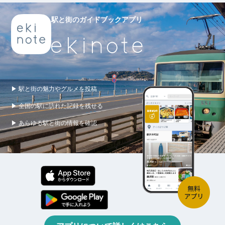
駅と街のガイドブックアプリ
▶ 駅と街の魅力やグルメを投稿
▶ 全国の駅に訪れた記録を残せる
▶ あらゆる駅と街の情報を確認