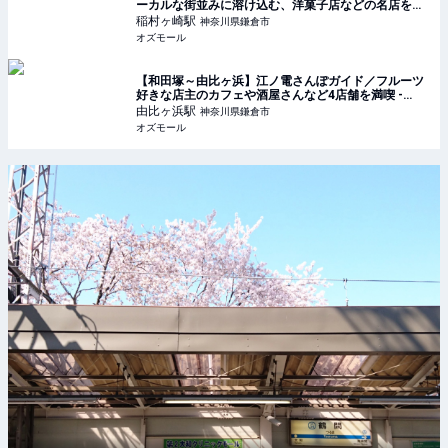
ーカルな街並みに溶け込む、洋菓子店などの名店を発
見 - OZmall
稲村ヶ崎
駅
神奈川県鎌倉市
オズモール
【和田塚～由比ヶ浜】江ノ電さんぽガイド／フルーツ
好きな店主のカフェや酒屋さんなど4店舗を満喫 -
OZmall
由比ヶ浜
駅
神奈川県鎌倉市
オズモール