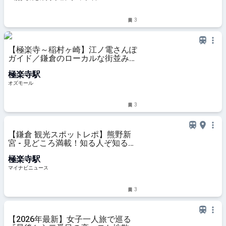
3
【極楽寺～稲村ヶ崎】江ノ電さんぽ
ガイド／鎌倉のローカルな街並みに
溶け込む、洋菓子店などの名店を発
極楽寺駅
見 - OZmall
オズモール
3
【鎌倉 観光スポットレポ】熊野新
宮 - 見どころ満載！知る人ぞ知る
隠…
極楽寺駅
マイナビニュース
3
【2026年最新】女子一人旅で巡る