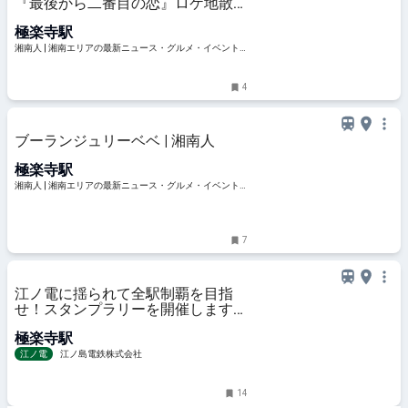
『最後から二番目の恋』ロケ地散歩
｜極楽寺〜由比ガ浜コース＋北鎌倉
極楽寺駅
寄り道プラン | 湘南人
湘南人 | 湘南エリアの最新ニュース・グルメ・イベント
穴場情報満載！
4
ブーランジュリーベベ | 湘南人
極楽寺駅
湘南人 | 湘南エリアの最新ニュース・グルメ・イベント
穴場情報満載！
7
江ノ電に揺られて全駅制覇を目指
せ！スタンプラリーを開催します
【2024年11月1日（金）14時～11
極楽寺駅
月30日（土）15時】
江ノ電
江ノ島電鉄株式会社
14