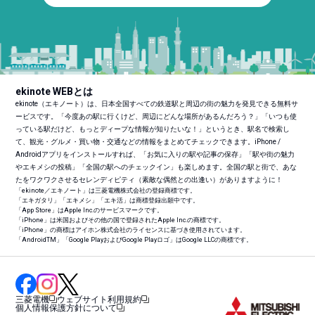
ekinote WEBとは
ekinote（エキノート）は、日本全国すべての鉄道駅と周辺の街の魅力を発見できる無料サ
ービスです。「今度あの駅に行くけど、周辺にどんな場所があるんだろう？」「いつも使
っている駅だけど、もっとディープな情報が知りたいな！」というとき、駅名で検索し
て、観光・グルメ・買い物・交通などの情報をまとめてチェックできます。iPhone /
Androidアプリをインストールすれば、「お気に入りの駅や記事の保存」「駅や街の魅力
やエキメシの投稿」「全国の駅へのチェックイン」も楽しめます。全国の駅と街で、あな
たをワクワクさせるセレンディピティ（素敵な偶然との出逢い）がありますように！
「ekinote／エキノート」は三菱電機株式会社の登録商標です。
「エキガタリ」「エキメシ」「エキ活」は商標登録出願中です。
「App Store」はApple Inc.のサービスマークです。
「iPhone」は米国およびその他の国で登録されたApple Inc.の商標です。
「iPhone」の商標はアイホン株式会社のライセンスに基づき使用されています。
「Android
TM
」「Google PlayおよびGoogle Playロゴ」はGoogle LLCの商標です。
三菱電機
ウェブサイト利用規約
個人情報保護方針について