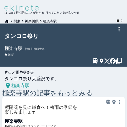
はじめて行く駅のことがわかる 行ってみたい街が見つかる
2
関東
神奈川県
極楽寺駅
タンコロ祭り
極楽寺
駅
神奈川県鎌倉市
遊び
#江ノ電
#極楽寺
タンコロ祭り大盛況です。
極楽寺駅
極楽寺
駅の記事をもっとみる
紫陽花を見に鎌倉へ！梅雨の季節を
楽しみましょ☂️
極楽寺駅
45歳からの心のラグジュアリーメディア