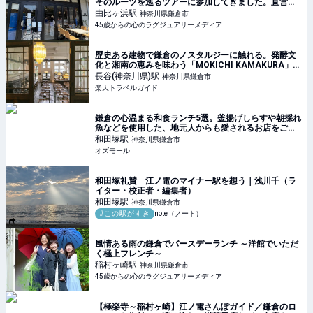
そのルーツを巡るツアーに参加してきました。直営の
葡萄畑巡りやカフェKAMAKURA WINERYで、ワイン
由比ヶ浜
駅
神奈川県鎌倉市
に合わせて、ランチ、デザートを楽しんで来まし
45歳からの心のラグジュアリーメディア
歴史ある建物で鎌倉のノスタルジーに触れる。発酵文
化と湘南の恵みを味わう「MOKICHI KAMAKURA」
【楽天トラベル】
長谷(神奈川県)
駅
神奈川県鎌倉市
楽天トラベルガイド
鎌倉の心温まる和食ランチ5選。釜揚げしらすや朝採れ
魚などを使用した、地元人からも愛されるお店をご紹
介 - OZmall
和田塚
駅
神奈川県鎌倉市
オズモール
和田塚礼賛 江ノ電のマイナー駅を想う｜浅川千（ラ
イター・校正者・編集者）
和田塚
駅
神奈川県鎌倉市
#この駅がすき
note（ノート）
風情ある雨の鎌倉でバースデーランチ ～洋館でいただ
く極上フレンチ～
稲村ヶ崎
駅
神奈川県鎌倉市
45歳からの心のラグジュアリーメディア
【極楽寺～稲村ヶ崎】江ノ電さんぽガイド／鎌倉のロ