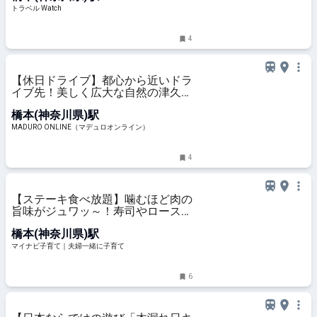
トラベル Watch
4
【休日ドライブ】都心から近いドラ
イブ先！美しく広大な自然の津久井
湖城山公園を散策
橋本(神奈川県)駅
MADURO ONLINE（マデュロオンライン）
4
【ステーキ食べ放題】噛むほど肉の
旨味がジュワッ～！寿司やロースト
ビーフ、クレープも好きなだけ！魅
橋本(神奈川県)駅
惑の食べ放題が登場
マイナビ子育て｜夫婦一緒に子育て
6