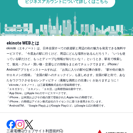
ビジネスアカウントについて詳しくはこちら
ekinote WEBとは
ekinote（エキノート）は、日本全国すべての鉄道駅と周辺の街の魅力を発見できる無料サ
ービスです。「今度あの駅に行くけど、周辺にどんな場所があるんだろう？」「いつも使
っている駅だけど、もっとディープな情報が知りたいな！」というとき、駅名で検索し
て、観光・グルメ・買い物・交通などの情報をまとめてチェックできます。iPhone /
Androidアプリをインストールすれば、「お気に入りの駅や記事の保存」「駅や街の魅力
やエキメシの投稿」「全国の駅へのチェックイン」も楽しめます。全国の駅と街で、あな
たをワクワクさせるセレンディピティ（素敵な偶然との出逢い）がありますように！
「ekinote／エキノート」は三菱電機株式会社の登録商標です。
「エキガタリ」「エキメシ」「エキ活」は商標登録出願中です。
「App Store」はApple Inc.のサービスマークです。
「iPhone」は米国およびその他の国で登録されたApple Inc.の商標です。
「iPhone」の商標はアイホン株式会社のライセンスに基づき使用されています。
「Android
TM
」「Google PlayおよびGoogle Playロゴ」はGoogle LLCの商標です。
三菱電機
ウェブサイト利用規約