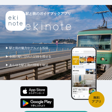
駅と街のガイドブックアプリ
▶ 駅と街の魅力やグルメを投稿
▶ 全国の駅に訪れた記録を残せる
▶ あらゆる駅と街の情報を確認