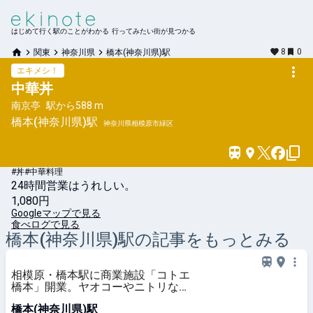
はじめて行く駅のことがわかる 行ってみたい街が見つかる
8
0
関東
神奈川県
橋本(神奈川県)駅
エキメシ！
中華丼
南京亭
駅から
588 m
橋本(神奈川県)
駅
神奈川県相模原市緑区
#丼
#中華料理
24時間営業はうれしい。
1,080円
Googleマップで見る
食べログで見る
橋本(神奈川県)
駅の記事をもっとみる
相模原・橋本駅に商業施設「コトエ
橋本」開業。ヤオコーやニトリなど
店舗一覧を公開
橋本(神奈川県)駅