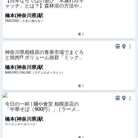
【日本ならではの遊び「木漏れ日キ
ャッチ」とは？】森林浴の方法やモ
ミの木豆知識も｜神奈川・相模原市
橋本(神奈川県)駅
「つちざわの森」 | TABIZINE～人生
に旅心を～
TABIZINE～人生に旅心を～
6
神奈川県相模原の青果市場でまぐろ
と焼肉!? ボリューム抜群「ミックス
丼 焼き肉付き」を食べた
橋本(神奈川県)駅
MADURO ONLINE（マデュロオンライン）
5
今日の一杯 | 麺や食堂 相模原店の
「中華そば（900円）」 | ラーメン
データベース
橋本(神奈川県)駅
ラーメンデータベース
5