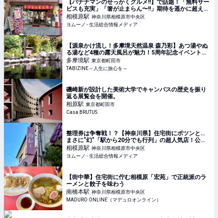
【バナナマンのせっかくグルメ!!】で話題！「無料サー
ビスも充実」「箸が止まらん〜!!」期待を遥かに超えた
激ウマ店 | ヨムーノ
相模原
駅
神奈川県相模原市中央区
ヨムーノ - 生活総合情報メディア
【源泉かけ流し！多摩境天然温泉 森乃彩】あつ湯やぬ
る湯など4種の露天風呂が魅力！5周年記念イベント開
催｜町田市 | TABIZINE～人生に旅心を～
多摩境
駅
東京都町田市
TABIZINE～人生に旅心を～
磯崎新が設計した美術大学でキャンパスの歴史を振り
返る展覧会を開催。
相原
駅
東京都町田市
Casa BRUTUS
整理券は争奪戦！？【神奈川県】住宅街にポツンと…
まさに"幻"「駅から20分でも行列」の超人気店！公式X
で“当日の情報収集”せよ | ヨムーノ
相模原
駅
神奈川県相模原市中央区
ヨムーノ - 生活総合情報メディア
【街中華】住宅街に佇む相模原「宏苑」で正統派のラ
ーメンと餃子を味わう
南橋本
駅
神奈川県相模原市中央区
MADURO ONLINE（マデュロオンライン）