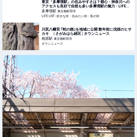
東京「多摩境駅」の住みやすさは？都心・神奈川への
アクセスも良好で自然も多い多摩境駅の魅力 - LIFE
LIST - 好きな街・住みたい街・私の街
多摩境
駅
東京都町田市
LIFE LIST - 好きな街・住みたい街・私の街
川尻八幡宮 ｢蛇の樹｣を地域に公開 数年前に伐採のヒサ
カキ | さがみはら緑区 | タウンニュース
相原
駅
東京都町田市
タウンニュース