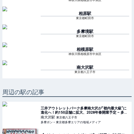
神奈川県相模原市中央区
相原
駅
東京都町田市
多摩境
駅
東京都町田市
相模原
駅
神奈川県相模原市中央区
南大沢
駅
東京都八王子市
周辺の駅の記事
三井アウトレットパーク多摩南大沢が“都内最大級”に
進化へ！約150店舗に拡大、2028年春開業予定 – 多摩
ポン
南大沢
駅
東京都八王子市
多摩ポン – 東京都多摩エリアの地域メディア