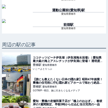
運動公園前(愛知県)
駅
愛知県豊橋市
前畑
駅
愛知県豊橋市
周辺の駅の記事
ココナッツビーチ伊良湖（伊良湖海水浴場） | 愛知県
最大級の海上アスレチックが伊良湖に登場！ 透明度抜
群の海で思いっきり遊ぼう！ | 愛知県田原市 | いこーよ
豊橋
駅
愛知県豊橋市
とりっぷ
いこーよとりっぷ
【誰にも教えたくない日本の隠れ家】昭和47年創業！
豊橋の住宅街に佇む隠れ家ビアホールで味わう絶品ビ
ールとは？ / 愛知県豊橋市の「ビアホール 独逸（どい
豊橋
駅
愛知県豊橋市
つ）」 - GOTRIP!
GOTRIP! - 明日、旅に行きたくなるメディア
愛知・豊橋の老舗和菓子店が「極上のおはぎ」、春彼
岸の1週間限定、早朝3時から仕込む当日完売の一品