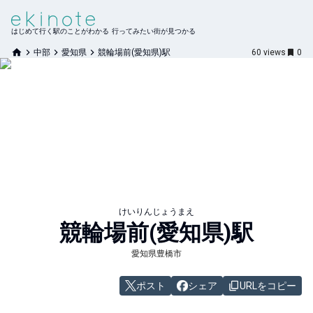
はじめて行く駅のことがわかる 行ってみたい街が見つかる
中部
愛知県
競輪場前(愛知県)駅
60
views
0
けいりんじょうまえ
競輪場前(愛知県)
駅
愛知県豊橋市
ポスト
シェア
URLをコピー