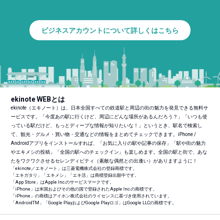
ビジネスアカウントについて詳しくはこちら
ekinote WEBとは
ekinote（エキノート）は、日本全国すべての鉄道駅と周辺の街の魅力を発見できる無料サ
ービスです。「今度あの駅に行くけど、周辺にどんな場所があるんだろう？」「いつも使
っている駅だけど、もっとディープな情報が知りたいな！」というとき、駅名で検索し
て、観光・グルメ・買い物・交通などの情報をまとめてチェックできます。iPhone /
Androidアプリをインストールすれば、「お気に入りの駅や記事の保存」「駅や街の魅力
やエキメシの投稿」「全国の駅へのチェックイン」も楽しめます。全国の駅と街で、あな
たをワクワクさせるセレンディピティ（素敵な偶然との出逢い）がありますように！
「ekinote／エキノート」は三菱電機株式会社の登録商標です。
「エキガタリ」「エキメシ」「エキ活」は商標登録出願中です。
「App Store」はApple Inc.のサービスマークです。
「iPhone」は米国およびその他の国で登録されたApple Inc.の商標です。
「iPhone」の商標はアイホン株式会社のライセンスに基づき使用されています。
「Android
TM
」「Google PlayおよびGoogle Playロゴ」はGoogle LLCの商標です。