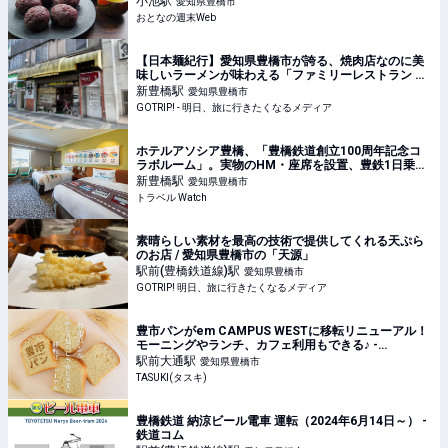
小池
駅
愛知県豊橋市
おとなの週末Web
【日本麺紀行】愛知県豊橋市が誇る、焼肉店なのに美
味しいラーメンが味わえる「ファミリーレストラン 平
和園」とは？ - GOTRIP!
新豊橋
駅
愛知県豊橋市
GOTRIP! - 明日、旅に行きたくなるメディア
ホテルアソシア豊橋、「豊橋鉄道創立100周年記念コ
ラボルーム」。実物のHM・座席を設置、豊鉄1日乗車
券つき
新豊橋
駅
愛知県豊橋市
トラベル Watch
素晴らしい素材を最高の技術で提供してくれる天ぷら
のお店 / 愛知県豊橋市の「天源」
駅前(豊橋鉄道線)
駅
愛知県豊橋市
GOTRIP! 明日、旅に行きたくなるメディア
豊市パンがem CAMPUS WESTに移転リニューアル！
モーニングやランチ、カフェ利用もできる♪ -
TASUKI(タスキ)
駅前大通
駅
愛知県豊橋市
TASUKI(タスキ)
豊橋鉄道 納涼ビール電車 運転（2024年6月14日～） -
鉄道コム