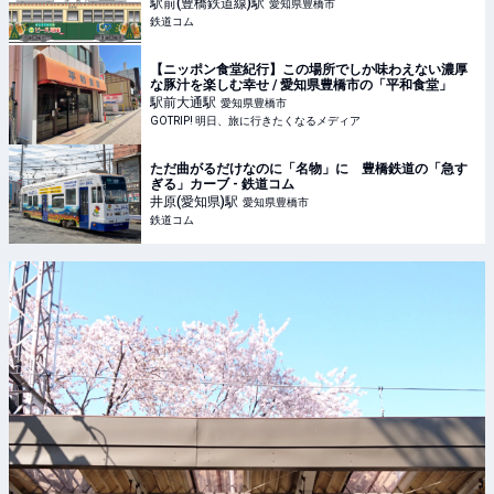
駅前(豊橋鉄道線)
駅
愛知県豊橋市
鉄道コム
【ニッポン食堂紀行】この場所でしか味わえない濃厚
な豚汁を楽しむ幸せ / 愛知県豊橋市の「平和食堂」
駅前大通
駅
愛知県豊橋市
GOTRIP! 明日、旅に行きたくなるメディア
ただ曲がるだけなのに「名物」に 豊橋鉄道の「急す
ぎる」カーブ - 鉄道コム
井原(愛知県)
駅
愛知県豊橋市
鉄道コム