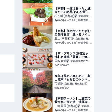
【京都】一度は食べたい練
りたての絶品"わらび餅"
下鴨の名店「茶寮宝泉」
松ヶ崎(京都府)
駅
京都府京都
Kyotopi [キョウトピ] 京都情報・観光・旅行・グルメ
市左京区
【京都】住宅街にたたずむ
老舗洋食店 選べるメイン
のセットが人気「キッチン
北山(京都府)
駅
京都府京都市
ぽっと」
Kyotopi [キョウトピ] 京都情報・観光・旅行・グルメ
北区
【ザ・プリンス 京都宝ヶ
池】名建築「茶寮」で楽し
む京都の春。和のアフタヌ
国際会館
駅
京都府京都市左京
ーンティーセット「Art of
るるぶ&more.
区
Plate～香風駘蕩（かふうた
いとう）～」｜るるぶ
&more.
今年は長めに楽しめる！叡
山電車「もみじのトンネ
ル」徐行運転＆ライトアッ
市原
駅
京都府京都市左京区
プ＆特別列車運行の期間延
鉄道ホビダス
長！ | 鉄道ホビダス
【京都ラーメン】上賀茂で
愛される実力派！濃厚肉白
湯が評判「麺家しょうり
二軒茶屋(京都府)
駅
京都府京
ん」
Kyotopi [キョウトピ] 京都情報・観光・旅行・グルメ
都市左京区