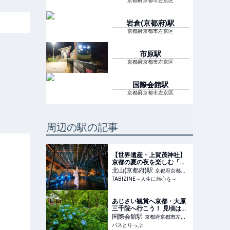
京都府京都市左京区
岩倉(京都府)
駅
京都府京都市左京区
市原
駅
京都府京都市左京区
国際会館
駅
京都府京都市左京区
周辺の駅の記事
【世界遺産・上賀茂神社】
京都の夏の夜を楽しむ「夏
のライトアップ ～龍神詣り
北山(京都府)
駅
京都府京都市
と足つけ夕涼み～」開催 |
TABIZINE～人生に旅心を～
北区
TABIZINE～人生に旅心を
～
あじさい観賞へ京都・大原
三千院へ行こう！ 見頃はい
つ？ 2026年開催のツアー
国際会館
駅
京都府京都市左京
と高速バスを紹介
バスとりっぷ
区