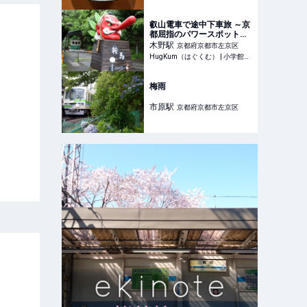
叡山電車で途中下車旅 ～京
都屈指のパワースポット
へ。天狗と絶景庭園寺院、
木野
駅
京都府京都市左京区
ケーキとパンの名店をゆく
HugKum（はぐくむ） | 小学館が運営する乳幼児～小学生ママ・パパのための育児情報メディア
【HugKum京都隊が教える
京の裏ワザ・裏ミチ徹底ガ
イド】 | HugKum（はぐく
梅雨
む）
市原
駅
京都府京都市左京区