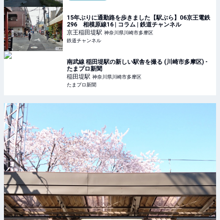
15年ぶりに通勤路を歩きました【駅ぶら】06京王電鉄
296 相模原線16 | コラム | 鉄道チャンネル
京王稲田堤
駅
神奈川県川崎市多摩区
鉄道チャンネル
南武線 稲田堤駅の新しい駅舎を撮る (川崎市多摩区) -
たまプロ新聞
稲田堤
駅
神奈川県川崎市多摩区
たまプロ新聞