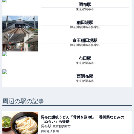
調布
駅
東京都調布市
稲田堤
駅
神奈川県川崎市多摩区
京王稲田堤
駅
神奈川県川崎市多摩区
布田
駅
東京都調布市
西調布
駅
東京都調布市
周辺の駅の記事
調布に讃岐うどん「骨付き鶏 樹」 香川県なじみの
「ぬるい」も提供
調布
駅
東京都調布市
調布経済新聞