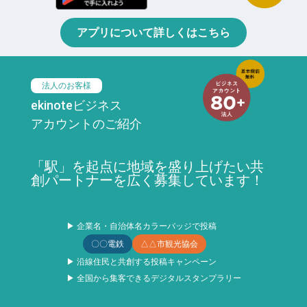
アプリについて詳しくはこちら
法人のお客様
ekinoteビジネス
アカウントのご紹介
「駅」を起点に地域を盛り上げたい共
創パートナーを広く募集しています！
▶ 企業名・自治体名カラーバッジで投稿
〇〇電鉄
△△市観光協会
▶ 沿線住民と共創する投稿キャンペーン
▶ 全国から集客できるデジタルスタンプラリー