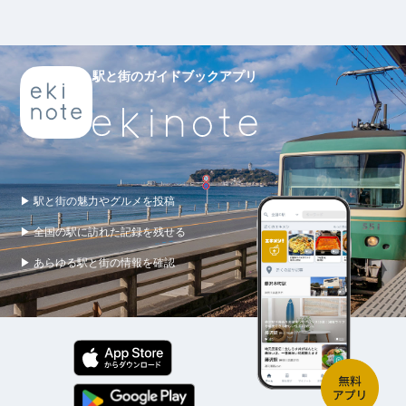
駅と街のガイドブックアプリ
▶ 駅と街の魅力やグルメを投稿
▶ 全国の駅に訪れた記録を残せる
▶ あらゆる駅と街の情報を確認