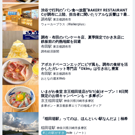
渋谷で行列の“パン食べ放題”BAKERY RESTAURANT
Cが調布に上陸、担当者に聞いたリアルな反響は？最
大200組待ちの日も！｜ウォーカープラス
調布
駅
東京都調布市
ウォーカープラス（Walkerplus）
調布・布田のパンケーキ店、夏季限定でかき氷店に
鉄板前の灼熱地獄を回避
布田
駅
東京都調布市
調布経済新聞
アボカドベーコンエッグにピザ風も。調布の食材を活
かしたガレット専門店『Oklm』は引き出し豊富
布田
駅
東京都調布市
おとなの週末Web
いまがわ食堂 京王稲田堤店が5/1(金)オープン！8日間
限定のお得キャンペーンも – 多摩ポン
京王稲田堤
駅
神奈川県川崎市多摩区
多摩ポン – 東京都多摩エリアの地域メディア
「稲田堤駅」ってのは、ほんといい駅なんだよ｜柚希
稲田堤
駅
神奈川県川崎市多摩区
#この駅がすき
note（ノート）