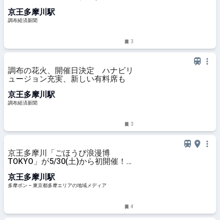
京王多摩川駅
調布経済新聞
3
調布の花火、開催日決定 ハナビリ
ュージョン充実、新しい有料席も
京王多摩川駅
調布経済新聞
3
京王多摩川「ごほうび浪漫博
TOKYO」が5/30(土)から初開催！
総勢300組が集う巨大蚤の市 – 多摩
京王多摩川駅
ポン
多摩ポン – 東京都多摩エリアの地域メディア
4