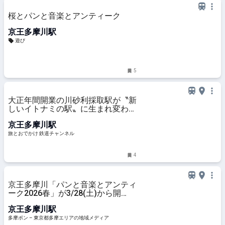
桜とパンと音楽とアンティーク
京王多摩川駅
遊び
5
大正年間開業の川砂利採取駅が〝新
しいイトナミの駅〟に生まれ変わ
る！ 京王多摩川駅にミニ紀行（東
京王多摩川駅
京都調布市）【コラム】 | 旅とおで
かけ 鉄道チャンネル
旅とおでかけ 鉄道チャンネル
4
京王多摩川「パンと音楽とアンティ
ーク2026春」が3/28(土)から開
催！約350店が集結 – 多摩ポン
京王多摩川駅
多摩ポン – 東京都多摩エリアの地域メディア