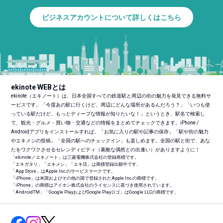
ビジネスアカウントについて詳しくはこちら
ekinote WEBとは
ekinote（エキノート）は、日本全国すべての鉄道駅と周辺の街の魅力を発見できる無料サ
ービスです。「今度あの駅に行くけど、周辺にどんな場所があるんだろう？」「いつも使
っている駅だけど、もっとディープな情報が知りたいな！」というとき、駅名で検索し
て、観光・グルメ・買い物・交通などの情報をまとめてチェックできます。iPhone /
Androidアプリをインストールすれば、「お気に入りの駅や記事の保存」「駅や街の魅力
やエキメシの投稿」「全国の駅へのチェックイン」も楽しめます。全国の駅と街で、あな
たをワクワクさせるセレンディピティ（素敵な偶然との出逢い）がありますように！
「ekinote／エキノート」は三菱電機株式会社の登録商標です。
「エキガタリ」「エキメシ」「エキ活」は商標登録出願中です。
「App Store」はApple Inc.のサービスマークです。
「iPhone」は米国およびその他の国で登録されたApple Inc.の商標です。
「iPhone」の商標はアイホン株式会社のライセンスに基づき使用されています。
「Android
TM
」「Google PlayおよびGoogle Playロゴ」はGoogle LLCの商標です。