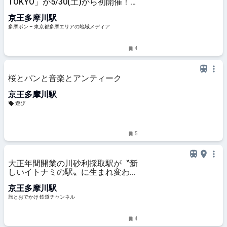
TOKYO」が5/30(土)から初開催！
総勢300組が集う巨大蚤の市 – 多摩
京王多摩川駅
ポン
多摩ポン – 東京都多摩エリアの地域メディア
4
桜とパンと音楽とアンティーク
京王多摩川駅
遊び
5
大正年間開業の川砂利採取駅が〝新
しいイトナミの駅〟に生まれ変わ
る！ 京王多摩川駅にミニ紀行（東
京王多摩川駅
京都調布市）【コラム】 | 旅とおで
かけ 鉄道チャンネル
旅とおでかけ 鉄道チャンネル
4