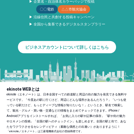
▶ 企業名・自治体名カラーバッジで投稿
〇〇電鉄
△△市観光協会
▶ 沿線住民と共創する投稿キャンペーン
▶ 全国から集客できるデジタルスタンプラリー
ビジネスアカウントについて詳しくはこちら
ekinote WEBとは
ekinote（エキノート）は、日本全国すべての鉄道駅と周辺の街の魅力を発見できる無料サ
ービスです。「今度あの駅に行くけど、周辺にどんな場所があるんだろう？」「いつも使
っている駅だけど、もっとディープな情報が知りたいな！」というとき、駅名で検索し
て、観光・グルメ・買い物・交通などの情報をまとめてチェックできます。iPhone /
Androidアプリをインストールすれば、「お気に入りの駅や記事の保存」「駅や街の魅力
やエキメシの投稿」「全国の駅へのチェックイン」も楽しめます。全国の駅と街で、あな
たをワクワクさせるセレンディピティ（素敵な偶然との出逢い）がありますように！
「ekinote／エキノート」は三菱電機株式会社の登録商標です。