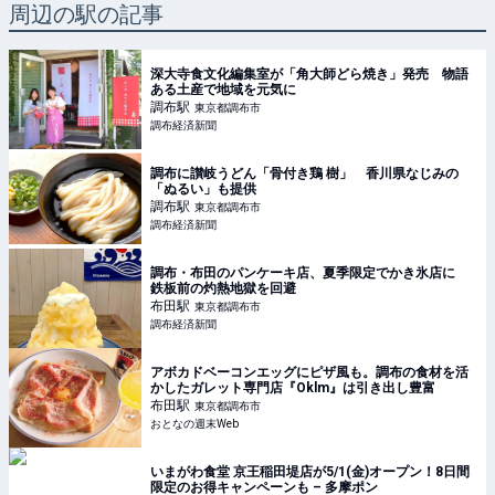
周辺の駅の記事
深大寺食文化編集室が「角大師どら焼き」発売 物語
ある土産で地域を元気に
調布
駅
東京都調布市
調布経済新聞
調布に讃岐うどん「骨付き鶏 樹」 香川県なじみの
「ぬるい」も提供
調布
駅
東京都調布市
調布経済新聞
調布・布田のパンケーキ店、夏季限定でかき氷店に
鉄板前の灼熱地獄を回避
布田
駅
東京都調布市
調布経済新聞
アボカドベーコンエッグにピザ風も。調布の食材を活
かしたガレット専門店『Oklm』は引き出し豊富
布田
駅
東京都調布市
おとなの週末Web
いまがわ食堂 京王稲田堤店が5/1(金)オープン！8日間
限定のお得キャンペーンも – 多摩ポン