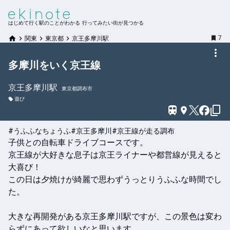
はじめて行く駅のことがわかる 行ってみたい街が見つかる
7
関東
東京都
京王多摩川駅
多摩川をいく京王線
京王多摩川
駅
東京都調布市
遊び
#うふふなちょうふ
#京王多摩川
#京王線が走る調布
子供との自転車ドライブコースです。

京王線が大好きな息子は京王ライナーや都営線が見えると
大喜び！

この日は夕焼けが綺麗で思わずうっとりうふふな時間でし
た。

大きな再開発がある京王多摩川駅ですが、この景色は変わ