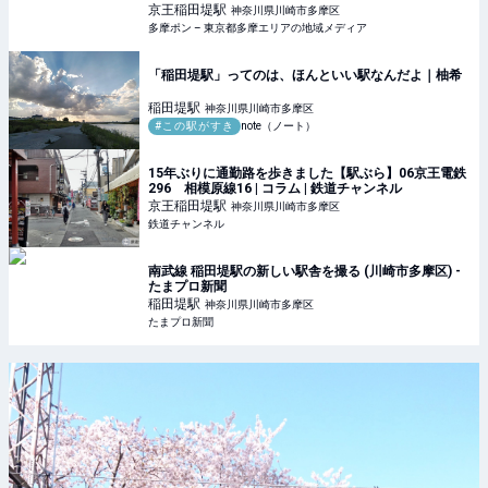
京王稲田堤
駅
神奈川県川崎市多摩区
多摩ポン – 東京都多摩エリアの地域メディア
「稲田堤駅」ってのは、ほんといい駅なんだよ｜柚希
稲田堤
駅
神奈川県川崎市多摩区
#この駅がすき
note（ノート）
15年ぶりに通勤路を歩きました【駅ぶら】06京王電鉄
296 相模原線16 | コラム | 鉄道チャンネル
京王稲田堤
駅
神奈川県川崎市多摩区
鉄道チャンネル
南武線 稲田堤駅の新しい駅舎を撮る (川崎市多摩区) -
たまプロ新聞
稲田堤
駅
神奈川県川崎市多摩区
たまプロ新聞