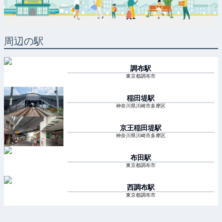
周辺の駅
調布
駅
東京都調布市
稲田堤
駅
神奈川県川崎市多摩区
京王稲田堤
駅
神奈川県川崎市多摩区
布田
駅
東京都調布市
西調布
駅
東京都調布市