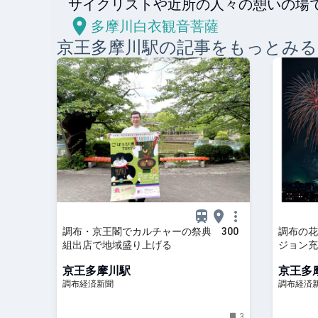
サイクリストや近所の人々の憩いの場
多摩川白衣観音菩薩
京王多摩川
駅の記事をもっとみる
調布・京王閣でカルチャーの祭典 300
調布の花
組出店で地域盛り上げる
ジョン充
京王多摩川駅
京王多
調布経済新聞
調布経済
3