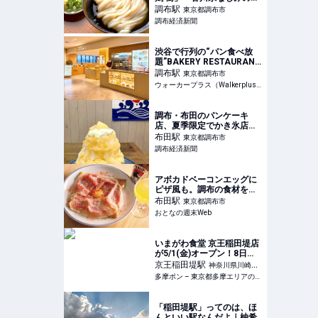
「ぬるい」も提供
調布
駅
東京都調布市
調布経済新聞
渋谷で行列の“パン食べ放
題”BAKERY RESTAURANT
Cが調布に上陸、担当者に
調布
駅
東京都調布市
聞いたリアルな反響は？最
ウォーカープラス（Walkerplus）
大200組待ちの日も！｜ウ
ォーカープラス
調布・布田のパンケーキ
店、夏季限定でかき氷店
に 鉄板前の灼熱地獄を回
布田
駅
東京都調布市
避
調布経済新聞
アボカドベーコンエッグに
ピザ風も。調布の食材を活
かしたガレット専門店
布田
駅
東京都調布市
『Oklm』は引き出し豊富
おとなの週末Web
いまがわ食堂 京王稲田堤店
が5/1(金)オープン！8日間
限定のお得キャンペーンも
京王稲田堤
駅
神奈川県川崎市
– 多摩ポン
多摩ポン – 東京都多摩エリアの地域メディア
多摩区
「稲田堤駅」ってのは、ほ
んといい駅なんだよ｜柚希