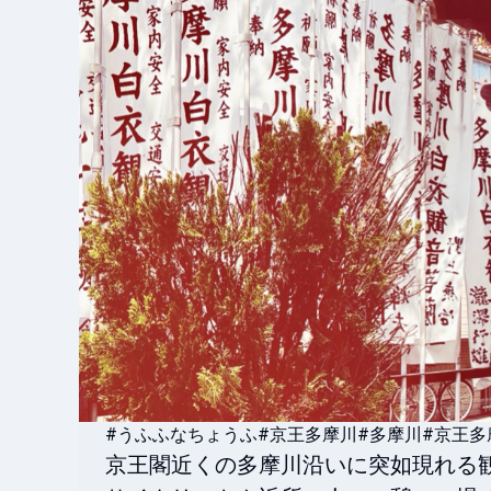
#うふふなちょうふ
#京王多摩川
#多摩川
#京王多
京王閣近くの多摩川沿いに突如現れる観