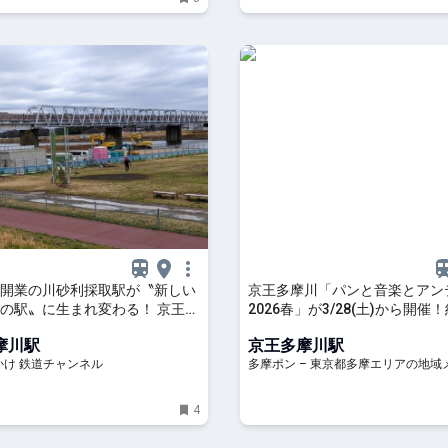
開業の川砂利採取駅が〝新しい
京王多摩川「パンと音楽とアン
の駅〟に生まれ変わる！ 京王多
2026春」が3/28(土)から開催！
ミニ紀行（東京都調布市）【コ
が集結 – 多摩ポン
摩川駅
京王多摩川駅
| 旅とおでかけ 鉄道チャンネル
かけ 鉄道チャンネル
多摩ポン – 東京都多摩エリアの地域
4