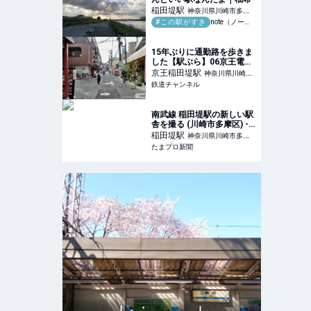
稲田堤
駅
神奈川県川崎市多摩
#この駅がすき
note（ノート）
区
15年ぶりに通勤路を歩きま
した【駅ぶら】06京王電鉄
296 相模原線16 | コラム |
京王稲田堤
駅
神奈川県川崎市
鉄道チャンネル
鉄道チャンネル
多摩区
南武線 稲田堤駅の新しい駅
舎を撮る (川崎市多摩区) -
たまプロ新聞
稲田堤
駅
神奈川県川崎市多摩
たまプロ新聞
区