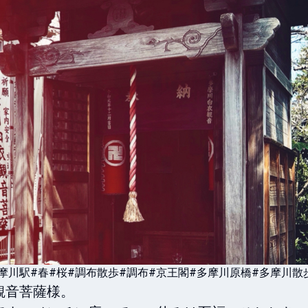
摩川駅
#春
#桜
#調布散歩
#調布
#京王閣
#多摩川原橋
#多摩川散
音菩薩様。
