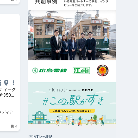
ティーク
約350店
メディア
4
周辺の駅