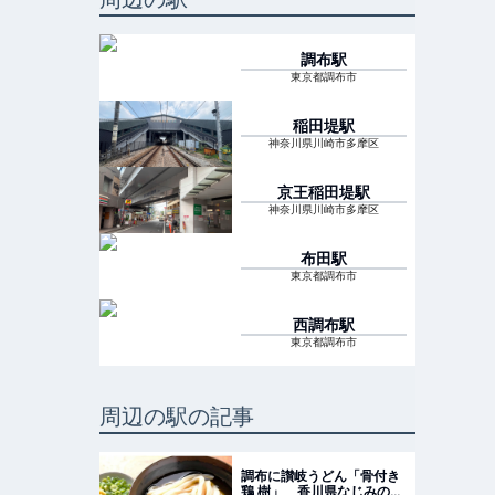
調布
駅
東京都調布市
稲田堤
駅
神奈川県川崎市多摩区
京王稲田堤
駅
神奈川県川崎市多摩区
布田
駅
東京都調布市
西調布
駅
東京都調布市
周辺の駅の記事
調布に讃岐うどん「骨付き
鶏 樹」 香川県なじみの