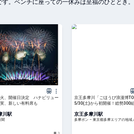
です。ベンチに座っての一休みは至福のひととき。
火、開催日決定 ハナビリュー
京王多摩川「ごほうび浪漫博TO
実、新しい有料席も
5/30(土)から初開催！総勢30
巨大蚤の市 – 多摩ポン
摩川駅
京王多摩川駅
新聞
多摩ポン – 東京都多摩エリアの地域
3