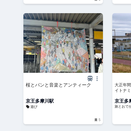
桜とパンと音楽とアンティーク
大正年間
イトナミ
摩川駅に
京王多摩川駅
京王多
ラム】 
旅とおで
遊び
5