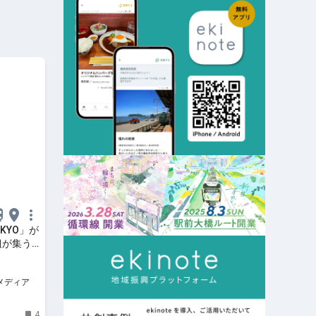
KYO」が
0組が集う
メディア
4