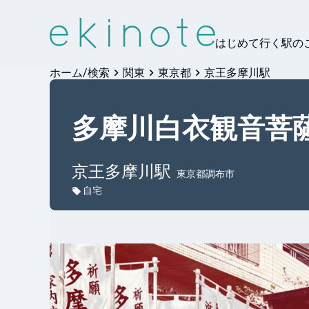
はじめて行く駅の
ホーム/検索
関東
東京都
京王多摩川駅
多摩川白衣観音菩
京王多摩川
駅
東京都調布市
自宅