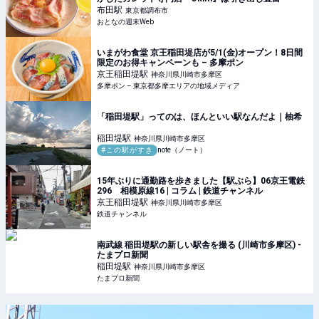
布田
駅
東京都調布市
おとなの週末Web
いまがわ食堂 京王稲田堤店が5/1(金)オープン！8日間
限定のお得キャンペーンも – 多摩ポン
京王稲田堤
駅
神奈川県川崎市多摩区
多摩ポン – 東京都多摩エリアの地域メディア
「稲田堤駅」ってのは、ほんといい駅なんだよ｜柚希
稲田堤
駅
神奈川県川崎市多摩区
#この駅がすき
note（ノート）
15年ぶりに通勤路を歩きました【駅ぶら】06京王電鉄
296 相模原線16 | コラム | 鉄道チャンネル
京王稲田堤
駅
神奈川県川崎市多摩区
鉄道チャンネル
南武線 稲田堤駅の新しい駅舎を撮る (川崎市多摩区) -
たまプロ新聞
稲田堤
駅
神奈川県川崎市多摩区
たまプロ新聞