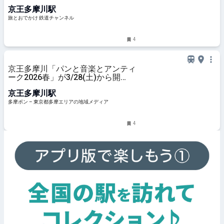
る！ 京王多摩川駅にミニ紀行（東
京王多摩川駅
京都調布市）【コラム】 | 旅とおで
かけ 鉄道チャンネル
旅とおでかけ 鉄道チャンネル
4
京王多摩川「パンと音楽とアンティ
ーク2026春」が3/28(土)から開
催！約350店が集結 – 多摩ポン
京王多摩川駅
多摩ポン – 東京都多摩エリアの地域メディア
4