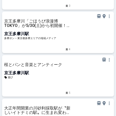
3
京王多摩川「ごほうび浪漫博
TOKYO」が5/30(土)から初開催！
総勢300組が集う巨大蚤の市 – 多摩
京王多摩川駅
ポン
多摩ポン – 東京都多摩エリアの地域メディア
4
桜とパンと音楽とアンティーク
京王多摩川駅
遊び
5
大正年間開業の川砂利採取駅が〝新
しいイトナミの駅〟に生まれ変わ