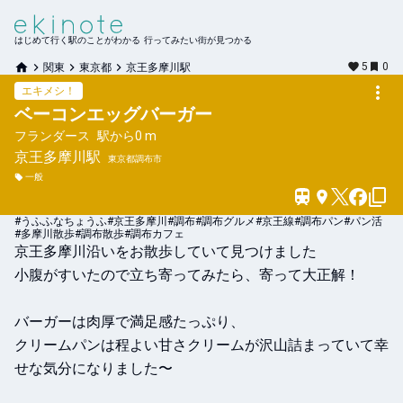
はじめて行く駅のことがわかる 行ってみたい街が見つかる
5
0
関東
東京都
京王多摩川駅
エキメシ！
ベーコンエッグバーガー
フランダース
駅から
0 m
京王多摩川
駅
東京都調布市
一般
#うふふなちょうふ
#京王多摩川
#調布
#調布グルメ
#京王線
#調布パン
#パン活
#多摩川散歩
#調布散歩
#調布カフェ
京王多摩川沿いをお散歩していて見つけました

小腹がすいたので立ち寄ってみたら、寄って大正解！

バーガーは肉厚で満足感たっぷり、

クリームパンは程よい甘さクリームが沢山詰まっていて幸
せな気分になりました〜
