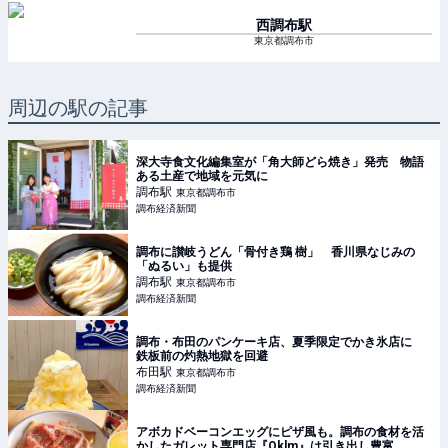
西調布
駅
東京都調布市
周辺の駅の記事
深大寺食文化編集室が「角大師どら焼き」発売 物語
ある土産で地域を元気に
調布
駅
東京都調布市
調布経済新聞
調布に讃岐うどん「骨付き鶏 樹」 香川県なじみの
「ぬるい」も提供
調布
駅
東京都調布市
調布経済新聞
調布・布田のパンケーキ店、夏季限定でかき氷店に
鉄板前の灼熱地獄を回避
布田
駅
東京都調布市
調布経済新聞
アボカドベーコンエッグにピザ風も。調布の食材を活
かしたガレット専門店『Oklm』は引き出し豊富