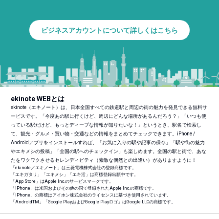
ビジネスアカウントについて詳しくはこちら
ekinote WEBとは
ekinote（エキノート）は、日本全国すべての鉄道駅と周辺の街の魅力を発見できる無料サ
ービスです。「今度あの駅に行くけど、周辺にどんな場所があるんだろう？」「いつも使
っている駅だけど、もっとディープな情報が知りたいな！」というとき、駅名で検索し
て、観光・グルメ・買い物・交通などの情報をまとめてチェックできます。iPhone /
Androidアプリをインストールすれば、「お気に入りの駅や記事の保存」「駅や街の魅力
やエキメシの投稿」「全国の駅へのチェックイン」も楽しめます。全国の駅と街で、あな
たをワクワクさせるセレンディピティ（素敵な偶然との出逢い）がありますように！
「ekinote／エキノート」は三菱電機株式会社の登録商標です。
「エキガタリ」「エキメシ」「エキ活」は商標登録出願中です。
「App Store」はApple Inc.のサービスマークです。
「iPhone」は米国およびその他の国で登録されたApple Inc.の商標です。
「iPhone」の商標はアイホン株式会社のライセンスに基づき使用されています。
「Android
TM
」「Google PlayおよびGoogle Playロゴ」はGoogle LLCの商標です。