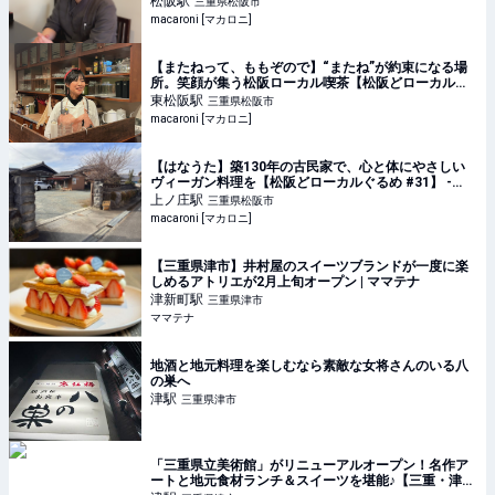
松阪
駅
三重県松阪市
macaroni [マカロニ]
【またねって、ももぞので】“またね”が約束になる場
所。笑顔が集う松阪ローカル喫茶【松阪どローカルぐ
るめ #41】 - macaroni
東松阪
駅
三重県松阪市
macaroni [マカロニ]
【はなうた】築130年の古民家で、心と体にやさしい
ヴィーガン料理を【松阪どローカルぐるめ #31】 -
macaroni
上ノ庄
駅
三重県松阪市
macaroni [マカロニ]
【三重県津市】井村屋のスイーツブランドが一度に楽
しめるアトリエが2月上旬オープン | ママテナ
津新町
駅
三重県津市
ママテナ
地酒と地元料理を楽しむなら素敵な女将さんのいる八
の巣へ
津
駅
三重県津市
「三重県立美術館」がリニューアルオープン！名作ア
ートと地元食材ランチ＆スイーツを堪能♪【三重・津