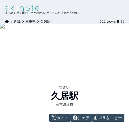
はじめて行く駅のことがわかる 行ってみたい街が見つかる
近畿
三重県
久居駅
622
views
16
ひさい
久居
駅
三重県津市
ポスト
シェア
URLをコピー