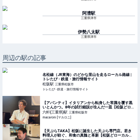
阿漕
駅
三重県津市
伊勢八太
駅
三重県津市
周辺の駅の記事
名松線（JR東海）のどかな里山を走るローカル路線 |
トレたび - 鉄道・旅行情報サイト
松阪
駅
三重県松阪市
トレたび - 鉄道・旅行情報サイト
【アバンティ】イタリアンから転身した常識を覆す黒
いとんかつ。8年の試行錯誤が生んだ一皿【松阪どロー
カルぐるめ #58】 - macaroni
六軒(三重県)
駅
三重県松阪市
macaroni [マカロニ]
【天ぷらTAKA】松阪に誕生した天ぷら専門店。若き
料理人が紡ぐ、和食の真髄と革新【松阪どローカルぐ
るめ #50】 - macaroni