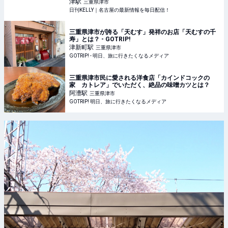
市】 | 日刊KELLY｜名古屋の最新情報を毎日配信！
津
駅
三重県津市
日刊KELLY｜名古屋の最新情報を毎日配信！
三重県津市が誇る「天むす」発祥のお店「天むすの千
寿」とは？ - GOTRIP!
津新町
駅
三重県津市
GOTRIP! - 明日、旅に行きたくなるメディア
三重県津市民に愛される洋食店「カインドコックの
家 カトレア」でいただく、絶品の味噌カツとは？
阿漕
駅
三重県津市
GOTRIP! 明日、旅に行きたくなるメディア