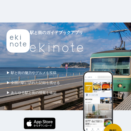
駅と街のガイドブックアプリ
▶ 駅と街の魅力やグルメを投稿
▶ 全国の駅に訪れた記録を残せる
▶ あらゆる駅と街の情報を確認