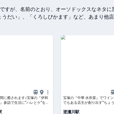
店ですが、名前のとおり、オーソドックスなネタに
ょうだい」、「くろしびかます」など、あまり他店
間に癒されます♪宝塚の『伊和
宝塚の『中華 水井菜』でワイ
』参詣で生活に“ハレとケ”を取
でもある店主が創り出す“ちょ
みました
贅沢時間”を
駅
逆瀬川駅