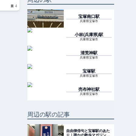
4
宝塚南口
駅
兵庫県宝塚市
小林(兵庫県)
駅
兵庫県宝塚市
清荒神
駅
兵庫県宝塚市
宝塚
駅
兵庫県宝塚市
売布神社
駅
兵庫県宝塚市
周辺の駅の記事
自由律俳句と宝塚駅のあた
り｜誰かの散歩マガジン サ