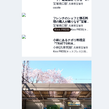
fleur（ラ・フルール）」の
宝塚南口
駅
兵庫県宝塚市
ご褒美クレープ：cocotte
cocotte
フレンチのシェフと懐石料
理の職人が織りなす“宝塚ら
しい”ニュースタイルの鮨コ
宝塚南口
駅
兵庫県宝塚市
ース
Kiss PRESS
Kiss PRESS(キッスプレス) | 街を、もっと楽しもう
小林にあるナポリ料理店
『TRATTORIA
SCAMMARO（トラットリ
小林(兵庫県)
駅
兵庫県宝塚市
アスカンマロ）』でランチ
Kiss PRESS(キッスプレス) | 街を、もっと楽しもう
してきました 宝塚市