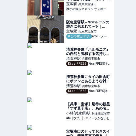
ンポー
宝塚
駅
兵庫県宝塚市
誰かの散歩マガジン サンポー
阪急宝塚駅～✨️マルーンの
輝きに包まれて～✨️｜
Happy♡Honey
宝塚
駅
兵庫県宝塚市
#この駅がすき
note（ノート）
清荒神参道『ハルモニア』
の自然と調和する気持ちい
い空間で食べるグルテンフ
清荒神
駅
兵庫県宝塚市
リーのインド家庭料理
Kiss PRESS
Kiss PRESS(キッスプレス) | 街を、もっと楽しもう
清荒神参道にタイの田舎町
にポツンとあるような雑貨
屋カフェバー『Doipui ドイ
清荒神
駅
兵庫県宝塚市
プイ』誕生
Kiss PRESS
Kiss PRESS(キッスプレス) | 街を、もっと楽しもう
【兵庫・宝塚】期待の新星
「すず菓子店」。あの名店
出身パティシエが手がけ
小林(兵庫県)
駅
兵庫県宝塚市
る“やさしすぎるお菓子”と
ufu. [ウフ。] - スイーツがないと始まらないufu.ウフ。
は？ - ufu. [ウフ。]
宝塚南口のとっておきスイ
ーツ、厳選素材で作る「La