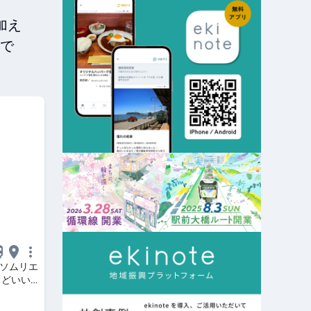
加え
で
ンソムリエ
うどいい