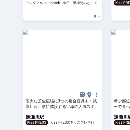
ワンダフルコウベweb | 神戸・阪神間のとって
Kiss PR
おきの情報をお届けします。
を、もっ
5
広大な芝生広場に3つの複合遊具も！武
希少部位
庫川河川敷に隣接する宝塚の人気スポッ
ーで食べ
ト『末広中央公園』
プン
逆瀬川駅
逆瀬川
Kiss PRESS
Kiss PRESS(キッスプレス) | 街
Kiss PR
を、もっと楽しもう
を、もっ