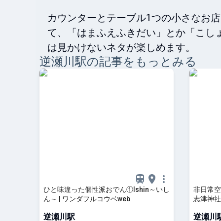
カウンターとテーブル1つの小さなお
て、「はまふえふきだい」とか「こし
は見かけないネタが楽しめます。
逆瀬川
駅の記事をもっとみる
ひと味違った個性派おでん①Ishin～いし
非日常空
ん～ | ワンダフルコウベweb
志津神社
り入れて
逆瀬川駅
逆瀬川