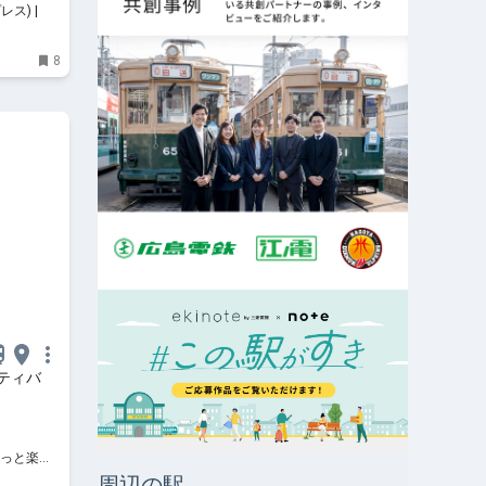
レス) | 街
8
ティバ
、もっと楽し
周辺の駅