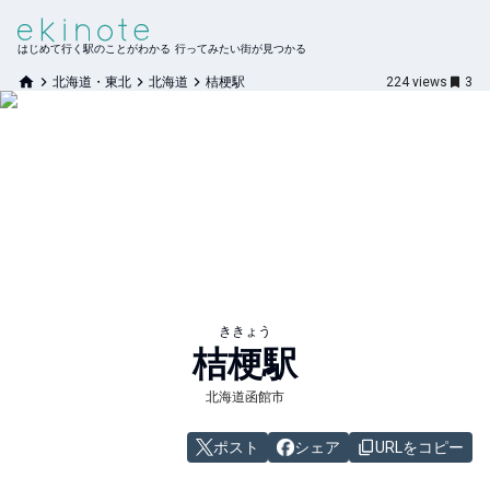
はじめて行く駅のことがわかる 行ってみたい街が見つかる
北海道・東北
北海道
桔梗駅
224
views
3
ききょう
桔梗
駅
北海道函館市
ポスト
シェア
URLをコピー