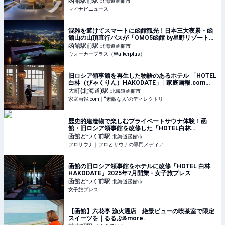
函館駅前
駅
北海道函館市
マイナビニュース
混雑を避けてスマートに函館観光！日本三大夜景・函
館山の山頂直行バスが「OMO5函館 by星野リゾート」
で運行開始｜ウォーカープラス
函館駅前
駅
北海道函館市
ウォーカープラス（Walkerplus）
旧ロシア領事館を再生した物語のあるホテル 「HOTEL
白林（びゃくりん）HAKODATE」 | 家庭画報.com
｜“素敵な人”のディレクトリ
大町(北海道)
駅
北海道函館市
家庭画報.com｜“素敵な人”のディレクトリ
歴史的建造物で楽しむプライベートサウナ体験！函
館・旧ロシア領事館を改修した「HOTEL白林
HAKODATE」が7月12日開業 - フロサウナ｜フロとサ
函館どつく前
駅
北海道函館市
ウナの専門メディア
フロサウナ｜フロとサウナの専門メディア
函館の旧ロシア領事館をホテルに改修「HOTEL 白林
HAKODATE」2025年7月開業 - 女子旅プレス
函館どつく前
駅
北海道函館市
女子旅プレス
【函館】六花亭 漁火通店 絶景ビューの喫茶室で限定
スイーツを｜るるぶ&more.