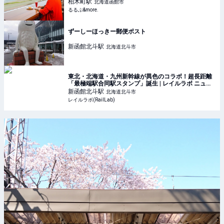
柏木町
駅
北海道函館市
るるぶ&more.
ずーしーほっきー郵便ポスト
新函館北斗
駅
北海道北斗市
東北・北海道・九州新幹線が異色のコラボ！超長距離
「最極端駅合同駅スタンプ」誕生 | レイルラボ ニュー
ス
新函館北斗
駅
北海道北斗市
レイルラボ(RailLab)