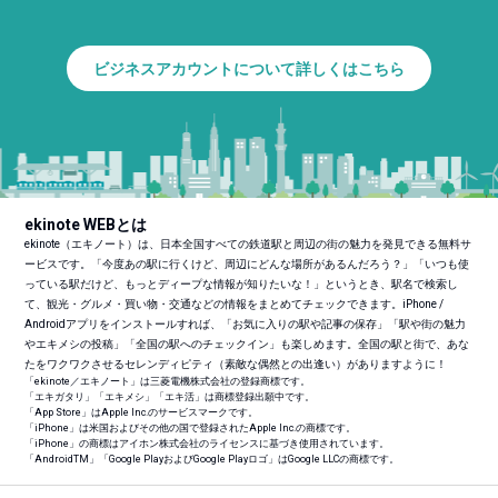
ビジネスアカウントについて詳しくはこちら
ekinote WEBとは
ekinote（エキノート）は、日本全国すべての鉄道駅と周辺の街の魅力を発見できる無料サ
ービスです。「今度あの駅に行くけど、周辺にどんな場所があるんだろう？」「いつも使
っている駅だけど、もっとディープな情報が知りたいな！」というとき、駅名で検索し
て、観光・グルメ・買い物・交通などの情報をまとめてチェックできます。iPhone /
Androidアプリをインストールすれば、「お気に入りの駅や記事の保存」「駅や街の魅力
やエキメシの投稿」「全国の駅へのチェックイン」も楽しめます。全国の駅と街で、あな
たをワクワクさせるセレンディピティ（素敵な偶然との出逢い）がありますように！
「ekinote／エキノート」は三菱電機株式会社の登録商標です。
「エキガタリ」「エキメシ」「エキ活」は商標登録出願中です。
「App Store」はApple Inc.のサービスマークです。
「iPhone」は米国およびその他の国で登録されたApple Inc.の商標です。
「iPhone」の商標はアイホン株式会社のライセンスに基づき使用されています。
「Android
TM
」「Google PlayおよびGoogle Playロゴ」はGoogle LLCの商標です。