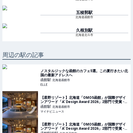
五稜郭
駅
北海道函館市
久根別
駅
北海道北斗市
周辺の駅の記事
ノスタルジックな函館のカフェ5選。この夏行きたい北
国の最新アドレスへ
函館
駅
北海道函館市
ELLE
【星野リゾート】北海道「OMO5函館」が国際デザイ
ンアワード「A' Design Award 2026」2部門で受賞 -
どんなホテル?
函館
駅
北海道函館市
マイナビニュース
【星野リゾート】北海道「OMO5函館」が国際デザイ
ンアワード「A' Design Award 2026」2部門で受賞 -
どんなホテル?