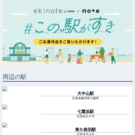
周辺の駅
大中山
駅
北海道亀田郡七飯町
七重浜
駅
北海道北斗市
東久根別
駅
北海道北斗市