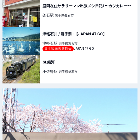
盛岡在住サラリーマン出張メシ日記1〜カツカレー〜
釜石
駅
岩手県釜石市
津軽石川 / 岩手県 -【JAPAN 47 GO】
津軽石
駅
岩手県宮古市
日本観光振興協会
JAPAN 47 GO
SL銀河
小佐野
駅
岩手県釜石市