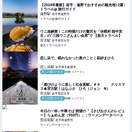
【2024年最新】岩手・遠野でおすすめの観光地12選 |
トラベルjp 旅行ガイド
遠野
駅
岩手県遠野市
トラベルjp 旅行ガイド
ウニ漁解禁！この時期だけの贅沢を「休暇村 陸中宮
古」の“三陸ウニざんまい会席”で 【楽天トラベル】
宮古
駅
岩手県宮古市
楽天トラベルガイド
恋し浜で、眠れなかった夜のこと｜凪砂まひろ
恋し浜
駅
岩手県大船渡市
#この駅がすき
note（ノート）
「遊びのように楽しく社会貢献」＃９ クリスマ
ス🎄宮古駅｜はなぶさ ひろ（ジョン N）
宮古
駅
岩手県宮古市
#この駅がすき
note（ノート）
今日の一杯 | 中華そば 朔望の「【さぴおさんのレビュ
ー】らぁめん並（950円）」 | ラーメンデータベース
荒谷前
駅
岩手県遠野市
ラーメンデータベース