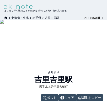
はじめて行く駅のことがわかる 行ってみたい街が見つかる
北海道・東北
岩手県
吉里吉里駅
213
views
1
きりきり
吉里吉里
駅
岩手県上閉伊郡大槌町
ポスト
シェア
URLをコピー