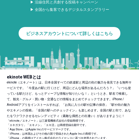
▶ 沿線住民と共創する投稿キャンペーン
▶ 全国から集客できるデジタルスタンプラリー
ビジネスアカウントについて詳しくはこちら
ekinote WEBとは
ekinote（エキノート）は、日本全国すべての鉄道駅と周辺の街の魅力を発見できる無料サ
ービスです。「今度あの駅に行くけど、周辺にどんな場所があるんだろう？」「いつも使
っている駅だけど、もっとディープな情報が知りたいな！」というとき、駅名で検索し
て、観光・グルメ・買い物・交通などの情報をまとめてチェックできます。iPhone /
Androidアプリをインストールすれば、「お気に入りの駅や記事の保存」「駅や街の魅力
やエキメシの投稿」「全国の駅へのチェックイン」も楽しめます。全国の駅と街で、あな
たをワクワクさせるセレンディピティ（素敵な偶然との出逢い）がありますように！
「ekinote／エキノート」は三菱電機株式会社の登録商標です。
「エキガタリ」「エキメシ」「エキ活」は商標登録出願中です。
「App Store」はApple Inc.のサービスマークです。
「iPhone」は米国およびその他の国で登録されたApple Inc.の商標です。
「iPhone」の商標はアイホン株式会社のライセンスに基づき使用されています。