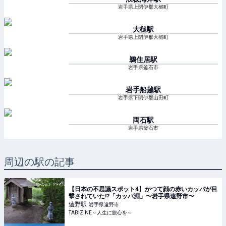
岩手県上閉伊郡大槌町
大槌
駅
岩手県上閉伊郡大槌町
鵜住居
駅
岩手県釜石市
岩手船越
駅
岩手県下閉伊郡山田町
両石
駅
岩手県釜石市
周辺の駅の記事
【日本の不思議スポット4】かつて顔の赤いカッパが目
撃されていた!?「カッパ淵」〜岩手県遠野市〜
遠野
駅
岩手県遠野市
TABIZINE～人生に旅心を～