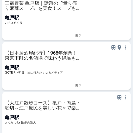
三顧冒菜 亀戸店｜話題の〝量り売
り麻辣スープ〟を実食！スープも具
材も自分好みにカスタム - いろはめ
亀戸駅
ぐり
いろはめぐり
3
【日本居酒屋紀行】1968年創業！
東京下町の名酒場で味わう絶品もつ
焼きとは？ / 東京都江東区亀戸の
亀戸駅
「小池屋」 - GOTRIP!
GOTRIP! - 明日、旅に行きたくなるメディア
3
【大江戸散歩コース】亀戸・向島・
堀切～江戸庶民を美しい花々で楽し
ませた行楽の地～｜さんたつ by 散
亀戸駅
歩の達人
さんたつ by 散歩の達人