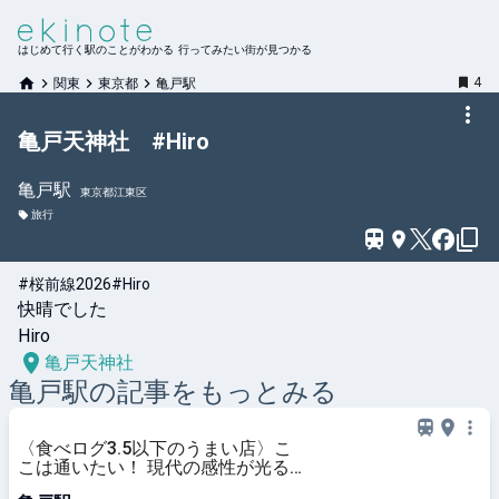
はじめて行く駅のことがわかる 行ってみたい街が見つかる
4
関東
東京都
亀戸駅
亀戸天神社 #Hiro
亀戸
駅
東京都江東区
旅行
#桜前線2026
#Hiro
快晴でした

Hiro
亀戸天神社
亀戸
駅の記事をもっとみる
〈食べログ3.5以下のうまい店〉こ
こは通いたい！ 現代の感性が光る
スペイン郷土料理 | 食べログマガジ