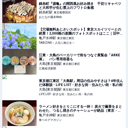
錦糸町『源亀』の関西風お好み焼き 千切りキャベツ
と大和芋が生む雲上のフワトロ食感
錦糸町
駅
東京都墨田区
おとなの週末Web
【穴場無料あじさいスポット】東京スカイツリーとの
絶景！2,000株の楽園のフォトスポットはここ｜旧中川
あじさい広場 | TABIZINE～人生に旅心を～
亀戸水神
駅
東京都江東区
TABIZINE～人生に旅心を～
江東・大島のベーカリーで街をつなぐ展覧会「ARKE
展」 パン専用容器も
大島(東京都)
駅
東京都江東区
江東経済新聞
東京都江東区「大島駅」周辺の住みやすさは？4年住ん
だ体験談 - LIFE LIST - 好きな街・住みたい街・私の街
大島(東京都)
駅
東京都江東区
LIFE LIST - 好きな街・住みたい街・私の街
ラーメン好きをとりこにする一杯！ 炭火で薫香をまと
わせた、つるし焼きのチャーシューが絶品（東京・亀
戸水神） | 食べログマガジン
亀戸水神
駅
東京都江東区
食べログマガジン