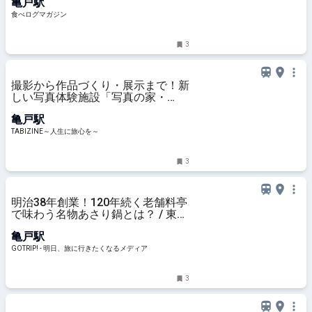
亀戸駅
ン
食べログマガジン
3
撮影から作品づくり・展示まで！新
しい写真体験施設「写真の家・
soke（そけ）」がオープン｜東
亀戸駅
京・亀戸 | TABIZINE～人生に旅心を
～
TABIZINE～人生に旅心を～
3
明治38年創業！120年続く老舗料亭
で味わう名物あさり鍋とは？ / 東京
都江東区亀戸の「亀戸升本 本店」 -
亀戸駅
GOTRIP!
GOTRIP! - 明日、旅に行きたくなるメディア
3