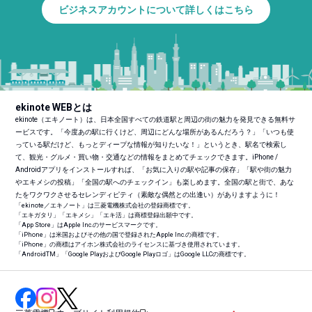
ビジネスアカウントについて詳しくはこちら
ekinote WEBとは
ekinote（エキノート）は、日本全国すべての鉄道駅と周辺の街の魅力を発見できる無料サ
ービスです。「今度あの駅に行くけど、周辺にどんな場所があるんだろう？」「いつも使
っている駅だけど、もっとディープな情報が知りたいな！」というとき、駅名で検索し
て、観光・グルメ・買い物・交通などの情報をまとめてチェックできます。iPhone /
Androidアプリをインストールすれば、「お気に入りの駅や記事の保存」「駅や街の魅力
やエキメシの投稿」「全国の駅へのチェックイン」も楽しめます。全国の駅と街で、あな
たをワクワクさせるセレンディピティ（素敵な偶然との出逢い）がありますように！
「ekinote／エキノート」は三菱電機株式会社の登録商標です。
「エキガタリ」「エキメシ」「エキ活」は商標登録出願中です。
「App Store」はApple Inc.のサービスマークです。
「iPhone」は米国およびその他の国で登録されたApple Inc.の商標です。
「iPhone」の商標はアイホン株式会社のライセンスに基づき使用されています。
「Android
TM
」「Google PlayおよびGoogle Playロゴ」はGoogle LLCの商標です。