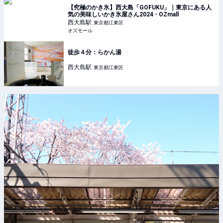
【究極のかき氷】西大島「GOFUKU」｜東京にある人
気の美味しいかき氷屋さん2024 - OZmall
西大島
駅
東京都江東区
オズモール
徒歩４分：らかん湯
西大島
駅
東京都江東区