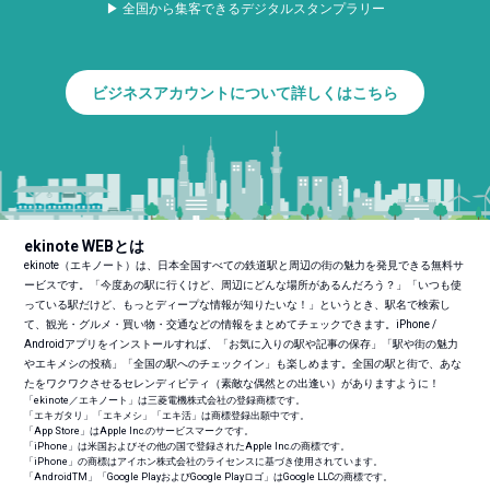
▶ 全国から集客できるデジタルスタンプラリー
ビジネスアカウントについて詳しくはこちら
ekinote WEBとは
ekinote（エキノート）は、日本全国すべての鉄道駅と周辺の街の魅力を発見できる無料サ
ービスです。「今度あの駅に行くけど、周辺にどんな場所があるんだろう？」「いつも使
っている駅だけど、もっとディープな情報が知りたいな！」というとき、駅名で検索し
て、観光・グルメ・買い物・交通などの情報をまとめてチェックできます。iPhone /
Androidアプリをインストールすれば、「お気に入りの駅や記事の保存」「駅や街の魅力
やエキメシの投稿」「全国の駅へのチェックイン」も楽しめます。全国の駅と街で、あな
たをワクワクさせるセレンディピティ（素敵な偶然との出逢い）がありますように！
「ekinote／エキノート」は三菱電機株式会社の登録商標です。
「エキガタリ」「エキメシ」「エキ活」は商標登録出願中です。
「App Store」はApple Inc.のサービスマークです。
「iPhone」は米国およびその他の国で登録されたApple Inc.の商標です。
「iPhone」の商標はアイホン株式会社のライセンスに基づき使用されています。
「Android
TM
」「Google PlayおよびGoogle Playロゴ」はGoogle LLCの商標です。