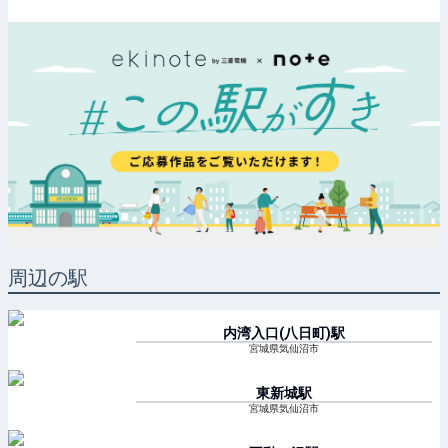
周辺の駅
内湾入口(八日町)
駅
宮城県気仙沼市
東新城
駅
宮城県気仙沼市