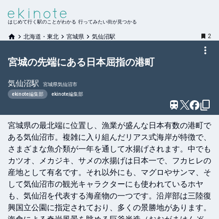
はじめて行く駅のことがわかる 行ってみたい街が見つかる
2
北海道・東北
宮城県
気仙沼駅
宮城の先端にある日本屈指の港町
気仙沼
駅
宮城県気仙沼市
ekinote編集部
ekinote編集部
宮城県の最北端に位置し、漁業が盛んな日本有数の港町で
ある気仙沼市。複雑に入り組んだリアス式海岸が特徴で、
さまざまな魚介類が一年を通して水揚げされます。中でも
カツオ、メカジキ、サメの水揚げは日本一で、フカヒレの
産地として有名です。それ以外にも、マグロやサンマ、そ
して気仙沼市の観光キャラクターにも使われているホヤ
も、気仙沼を代表する海産物の一つです。沿岸部は三陸復
興国立公園に指定されており、多くの景勝地があります。