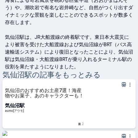
海食による奇岩風景を眺める巨釜半造（おおがまはんぞ
う）や、潮吹岩で有名な岩井崎など、自然がつくり出すダ
イナミックな景観を楽しむことのできるスポットが数多く
存在します。

気仙沼駅は、JR大船渡線の終着駅です。東日本大震災に
より被害を受けた大船渡線および気仙沼線がBRT（バス高
速輸送システム）により復旧となったことにより、気仙沼
駅は気仙沼線・大船渡線BRTが乗り入れるターミナル駅の
役割を果たすようになりました。
気仙沼
駅の記事をもっとみる
気仙沼のおすすめお土産7選！海産
物やお菓子、あのキャラクターも！
気仙沼駅
aumo[アウモ]
2