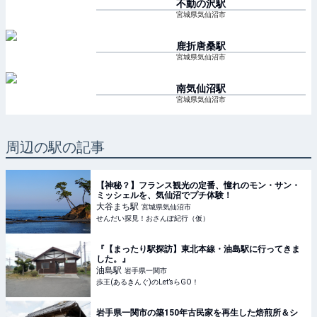
不動の沢
駅
宮城県気仙沼市
鹿折唐桑
駅
宮城県気仙沼市
南気仙沼
駅
宮城県気仙沼市
周辺の駅の記事
【神秘？】フランス観光の定番、憧れのモン・サン・
ミッシェルを、気仙沼でプチ体験！
大谷まち
駅
宮城県気仙沼市
せんだい探見！おさんぽ紀行（仮）
『【まったり駅探訪】東北本線・油島駅に行ってきま
した。』
油島
駅
岩手県一関市
歩王(あるきんぐ)のLet’sらGO！
岩手県一関市の築150年古民家を再生した焙煎所＆シ