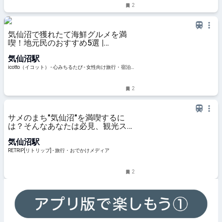
2
気仙沼で獲れたて海鮮グルメを満
喫！地元民のおすすめ5選 |
icotto（イコット）
気仙沼駅
icotto（イコット） - 心みちるたび - 女性向け旅行・宿泊
情報メディア
2
サメのまち"気仙沼"を満喫するに
は？そんなあなたは必見、観光スポ
ット10選 | RETRIP[リトリップ]
気仙沼駅
RETRIP[リトリップ] - 旅行・おでかけメディア
2