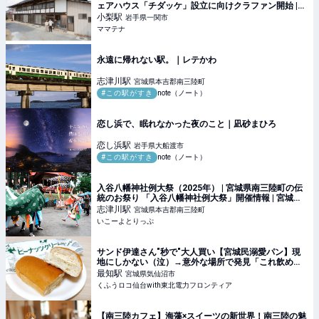
ェアハウス「チダッケ」設立に向けクラファン開始 |
ママテナ
小梨
駅
岩手県一関市
ママテナ
永遠に帰れない駅。｜レテかわ
志津川
駅
宮城県本吉郡南三陸町
#この駅がすき
note（ノート）
恋し浜で、眠れなかった夜のこと｜凪砂まひろ
恋し浜
駅
岩手県大船渡市
#この駅がすき
note（ノート）
入谷八幡神社例大祭（2025年） | 宮城県南三陸町の伝
統のお祭り 「入谷八幡神社例大祭」開催情報 | 宮城県
本吉郡南三陸町 | いこーよとりっぷ
志津川
駅
宮城県本吉郡南三陸町
いこーよとりっぷ
サンド伊達さん"秒で"大人買い【宮城民溺愛パン】現
地にしかない（泣）→意外な場所で発見「これ飲める
♡」神アレンジ＆5種食べ比べ | くふうロコ仙台with東
最知
駅
宮城県気仙沼市
北電力フロンティア
くふうロコ仙台with東北電力フロンティア
【南三陸カフェ】海藻×スイーツの新世界！南三陸の魅