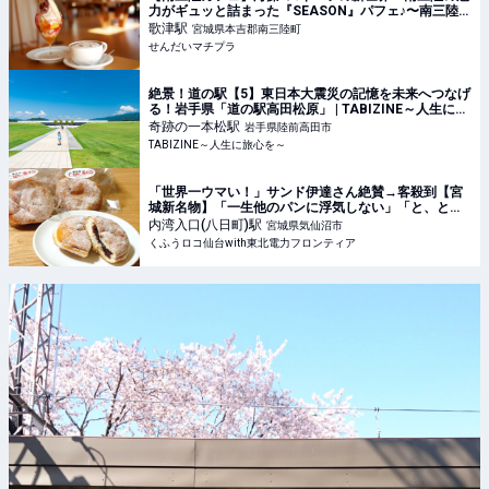
力がギュッと詰まった『SEASON』パフェ♪〜南三陸町
歌津〜 - せんだいマチプラ
歌津
駅
宮城県本吉郡南三陸町
せんだいマチプラ
絶景！道の駅【5】東日本大震災の記憶を未来へつなげ
る！岩手県「道の駅高田松原」 | TABIZINE～人生に旅
心を～
奇跡の一本松
駅
岩手県陸前高田市
TABIZINE～人生に旅心を～
「世界一ウマい！」サンド伊達さん絶賛→客殺到【宮
城新名物】「一生他のパンに浮気しない」「と、とろ
ける♡」大大大大大正解！ | くふうロコ仙台with東北電
内湾入口(八日町)
駅
宮城県気仙沼市
力フロンティア
くふうロコ仙台with東北電力フロンティア