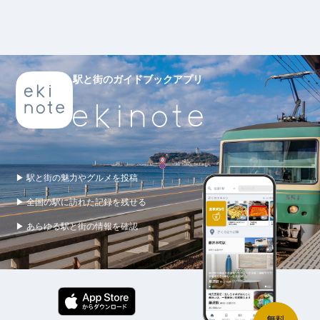
駅と街のガイドブックアプリ
▶ 駅と街の魅力やグルメを投稿
▶ 全国の駅に訪れた記録を残せる
▶ あらゆる駅と街の情報を確認