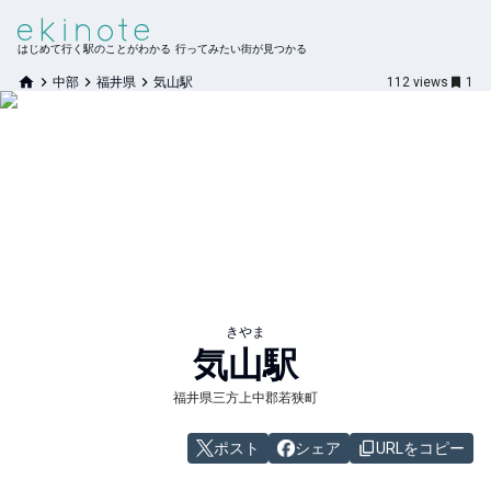
はじめて行く駅のことがわかる 行ってみたい街が見つかる
中部
福井県
気山駅
112
views
1
きやま
気山
駅
福井県三方上中郡若狭町
ポスト
シェア
URLをコピー