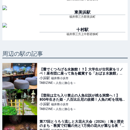
東美浜
駅
福井県三方郡美浜町
十村
駅
福井県三方上中郡若狭町
周辺の駅の記事
【畳でくつろげる水族館！？】大学生が古民家をリノ
ベ！座布団に座って魚を鑑賞する「おばま水族館」へ |
TABIZINE～人生に旅心を～
小浜
駅
福井県小浜市
TABIZINE～人生に旅心を～
【普段は立ち入り禁止の人魚伝説が残る洞窟へ！】
800年生きた姫・八百比丘尼の故郷！人魚の町を現地
ルポ｜福井県小浜市 | TABIZINE～人生に旅心を～
小浜
駅
福井県小浜市
TABIZINE～人生に旅心を～
第77回とうろう流しと大花火大会（2026） | 海と歴史
のまち・敦賀で灯籠の光と1万発の花火が重なる夜「と
うろう流しと大花火大会」2026年開催情報 | 福井県敦