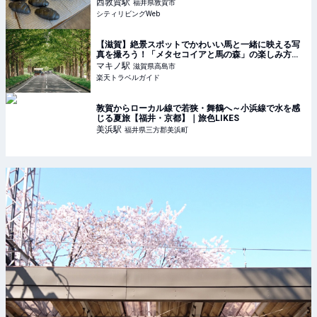
西敦賀
駅
福井県敦賀市
シティリビングWeb
【滋賀】絶景スポットでかわいい馬と一緒に映える写
真を撮ろう！「メタセコイアと馬の森」の楽しみ方ガ
イド 【楽天トラベル】
マキノ
駅
滋賀県高島市
楽天トラベルガイド
敦賀からローカル線で若狭・舞鶴へ～小浜線で水を感
じる夏旅【福井・京都】｜旅色LIKES
美浜
駅
福井県三方郡美浜町