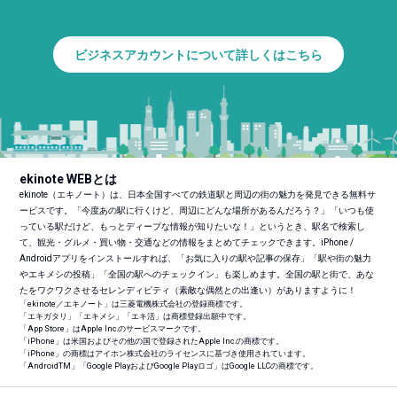
ビジネスアカウントについて詳しくはこちら
ekinote WEBとは
ekinote（エキノート）は、日本全国すべての鉄道駅と周辺の街の魅力を発見できる無料サ
ービスです。「今度あの駅に行くけど、周辺にどんな場所があるんだろう？」「いつも使
っている駅だけど、もっとディープな情報が知りたいな！」というとき、駅名で検索し
て、観光・グルメ・買い物・交通などの情報をまとめてチェックできます。iPhone /
Androidアプリをインストールすれば、「お気に入りの駅や記事の保存」「駅や街の魅力
やエキメシの投稿」「全国の駅へのチェックイン」も楽しめます。全国の駅と街で、あな
たをワクワクさせるセレンディピティ（素敵な偶然との出逢い）がありますように！
「ekinote／エキノート」は三菱電機株式会社の登録商標です。
「エキガタリ」「エキメシ」「エキ活」は商標登録出願中です。
「App Store」はApple Inc.のサービスマークです。
「iPhone」は米国およびその他の国で登録されたApple Inc.の商標です。
「iPhone」の商標はアイホン株式会社のライセンスに基づき使用されています。
「Android
TM
」「Google PlayおよびGoogle Playロゴ」はGoogle LLCの商標です。