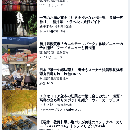
敦賀
駅
福井県敦賀市
賀市 | いこーよとりっぷ
いこーよとりっぷ
一言のお願い事を！社殿を持たない福井県「泉岡一言
神社」 | 福井県 | トラベルjp 旅行ガイド
新平野
駅
福井県小浜市
トラベルjp 旅行ガイド
福井県敦賀市「カニのテーマパーク」体験メニューの
予約開始 - フードメニューも初公開
敦賀
駅
福井県敦賀市
マイナビニュース
日本で唯一の締込職人に出逢うスー女の滋賀県長浜市
弾丸日帰り旅｜旅色LIKES
永原
駅
滋賀県長浜市
旅色LIKES
メタセコイア並木の紅葉と一緒に楽しみたい！滋賀・
高島の立ち寄りスポットを紹介｜ウォーカープラス
マキノ
駅
滋賀県高島市
ウォーカープラス（Walkerplus）
【福井・敦賀】黒い塩パンが美味のコンテナベーカリ
ー「BAKERYS＋」｜シティリビングWeb