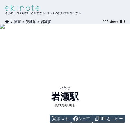
はじめて行く駅のことがわかる 行ってみたい街が見つかる
関東
茨城県
岩瀬駅
262
views
3
いわせ
岩瀬
駅
茨城県桜川市
ポスト
シェア
URLをコピー