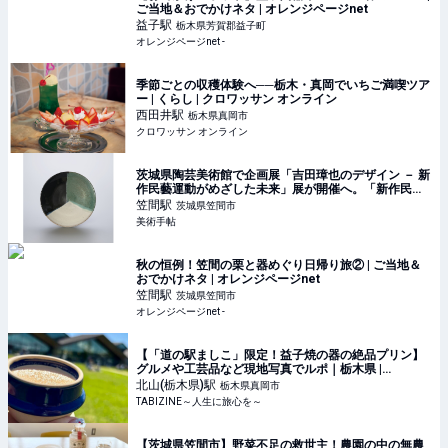
ご当地＆おでかけネタ | オレンジページnet
益子
駅
栃木県芳賀郡益子町
オレンジページnet -
季節ごとの収穫体験へ──栃木・真岡でいちご満喫ツア
ー | くらし | クロワッサン オンライン
西田井
駅
栃木県真岡市
クロワッサン オンライン
茨城県陶芸美術館で企画展「吉田璋也のデザイン － 新
作民藝運動がめざした未来」展が開催へ。「新作民
藝」の全貌に迫る
笠間
駅
茨城県笠間市
美術手帖
秋の恒例！笠間の栗と器めぐり日帰り旅② | ご当地＆
おでかけネタ | オレンジページnet
笠間
駅
茨城県笠間市
オレンジページnet -
【「道の駅ましこ」限定！益子焼の器の絶品プリン】
グルメや工芸品など現地写真でルポ｜栃木県 |
TABIZINE～人生に旅心を～
北山(栃木県)
駅
栃木県真岡市
TABIZINE～人生に旅心を～
【茨城県笠間市】野菜不足の救世主！農園の中の無農