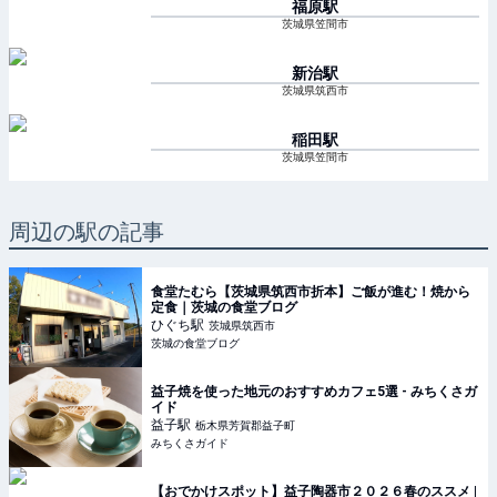
福原
駅
茨城県笠間市
新治
駅
茨城県筑西市
稲田
駅
茨城県笠間市
周辺の駅の記事
食堂たむら【茨城県筑西市折本】ご飯が進む！焼から
定食｜茨城の食堂ブログ
ひぐち
駅
茨城県筑西市
茨城の食堂ブログ
益子焼を使った地元のおすすめカフェ5選 - みちくさガ
イド
益子
駅
栃木県芳賀郡益子町
みちくさガイド
【おでかけスポット】益子陶器市２０２６春のススメ |