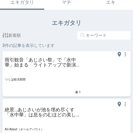
エキガタリ
マチ
エキ
エキガタリ
新着順
3
件の記事を表示しています
雨引観音「あじさい祭」で「水中
華」始まる ライトアップで新演出
も
つくば経済新聞
8
絶景…あじさいが池を埋め尽くす
「水中華」は息をのむほどの美し
さ！ 雨引観音・あじさい祭の見ど
ころ [名所・旧跡] All About
All About（オールアバウト）