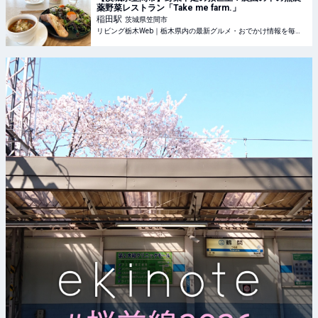
薬野菜レストラン「Take me farm.」
稲田
駅
茨城県笠間市
リビング栃木Web｜栃木県内の最新グルメ・おでかけ情報を毎日配信！