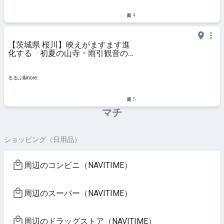
4
【茨城県 桜川】映えがますます進
化する 初夏の山寺・雨引観音のあ
じさいインスタレーション｜るるぶ
&more.
るるぶ&more.
5
マチ
ショッピング（日用品）
周辺のコンビニ（NAVITIME）
周辺のスーパー（NAVITIME）
周辺のドラッグストア（NAVITIME）