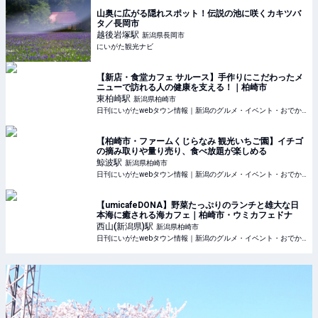
山奥に広がる隠れスポット！伝説の池に咲くカキツバ
タ／長岡市
越後岩塚
駅
新潟県長岡市
にいがた観光ナビ
【新店・食堂カフェ サルース】手作りにこだわったメ
ニューで訪れる人の健康を支える！｜柏崎市
東柏崎
駅
新潟県柏崎市
日刊にいがたwebタウン情報｜新潟のグルメ・イベント・おでかけ・街ネタを毎日更新
【柏崎市・ファームくじらなみ 観光いちご園】イチゴ
の摘み取りや量り売り、食べ放題が楽しめる
鯨波
駅
新潟県柏崎市
日刊にいがたwebタウン情報｜新潟のグルメ・イベント・おでかけ・街ネタを毎日更新
【umicafeDONA】野菜たっぷりのランチと雄大な日
本海に癒される海カフェ｜柏崎市・ウミカフェドナ
西山(新潟県)
駅
新潟県柏崎市
日刊にいがたwebタウン情報｜新潟のグルメ・イベント・おでかけ・街ネタを毎日更新