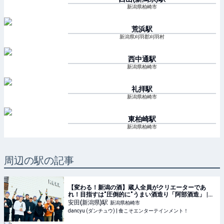
新潟県柏崎市
荒浜
駅
新潟県刈羽郡刈羽村
西中通
駅
新潟県柏崎市
礼拝
駅
新潟県柏崎市
東柏崎
駅
新潟県柏崎市
周辺の駅の記事
【変わる！新潟の酒】蔵人全員がクリエーターであ
れ！目指すは"圧倒的に"うまい酒造り「阿部酒造」 |
dancyu (ダンチュウ) | 食こそエンターテインメント！
安田(新潟県)
駅
新潟県柏崎市
dancyu (ダンチュウ) | 食こそエンターテインメント！