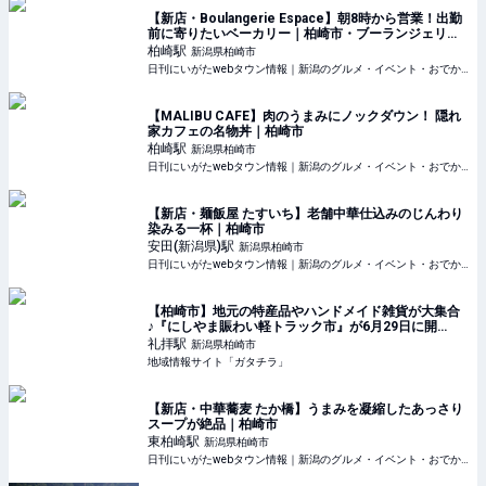
【新店・Boulangerie Espace】朝8時から営業！出勤
前に寄りたいベーカリー｜柏崎市・ブーランジェリー
エスパス
柏崎
駅
新潟県柏崎市
日刊にいがたwebタウン情報｜新潟のグルメ・イベント・おでかけ・街ネタを毎日更新
【MALIBU CAFE】肉のうまみにノックダウン！ 隠れ
家カフェの名物丼｜柏崎市
柏崎
駅
新潟県柏崎市
日刊にいがたwebタウン情報｜新潟のグルメ・イベント・おでかけ・街ネタを毎日更新
【新店・麺飯屋 たすいち】老舗中華仕込みのじんわり
染みる一杯｜柏崎市
安田(新潟県)
駅
新潟県柏崎市
日刊にいがたwebタウン情報｜新潟のグルメ・イベント・おでかけ・街ネタを毎日更新
【柏崎市】地元の特産品やハンドメイド雑貨が大集合
♪『にしやま賑わい軽トラック市』が6月29日に開
催！“19店のグルメブース”でピクニック気分を満喫し
礼拝
駅
新潟県柏崎市
よう♪ - 地域情報サイト「ガタチラ」
地域情報サイト「ガタチラ」
【新店・中華蕎麦 たか橋】うまみを凝縮したあっさり
スープが絶品｜柏崎市
東柏崎
駅
新潟県柏崎市
日刊にいがたwebタウン情報｜新潟のグルメ・イベント・おでかけ・街ネタを毎日更新