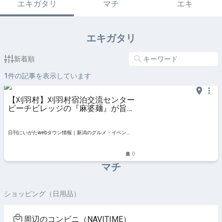
エキガタリ
マチ
エキ
エキガタリ
新着順
1
件の記事を表示しています
【刈羽村】刈羽村宿泊交流センター
ピーチビレッジの『麻婆麺』が旨
い!!
日刊にいがたwebタウン情報｜新潟のグルメ・イベン
ト・おでかけ・街ネタを毎日更新
0
マチ
ショッピング（日用品）
周辺のコンビニ（NAVITIME）