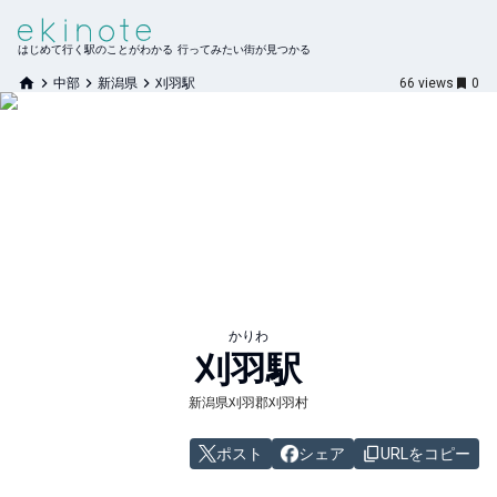
はじめて行く駅のことがわかる 行ってみたい街が見つかる
中部
新潟県
刈羽駅
66
views
0
かりわ
刈羽
駅
新潟県刈羽郡刈羽村
ポスト
シェア
URLをコピー