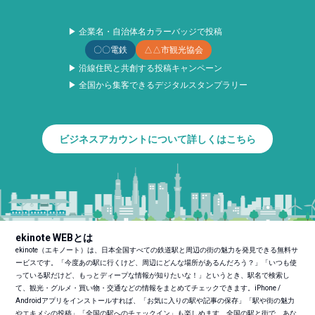
▶ 企業名・自治体名カラーバッジで投稿
〇〇電鉄
△△市観光協会
▶ 沿線住民と共創する投稿キャンペーン
▶ 全国から集客できるデジタルスタンプラリー
ビジネスアカウントについて詳しくはこちら
ekinote WEBとは
ekinote（エキノート）は、日本全国すべての鉄道駅と周辺の街の魅力を発見できる無料サ
ービスです。「今度あの駅に行くけど、周辺にどんな場所があるんだろう？」「いつも使
っている駅だけど、もっとディープな情報が知りたいな！」というとき、駅名で検索し
て、観光・グルメ・買い物・交通などの情報をまとめてチェックできます。iPhone /
Androidアプリをインストールすれば、「お気に入りの駅や記事の保存」「駅や街の魅力
やエキメシの投稿」「全国の駅へのチェックイン」も楽しめます。全国の駅と街で、あな