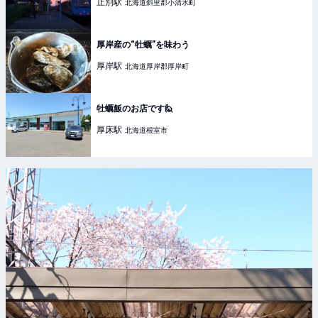
止別
駅
北海道斜里郡小清水町
厚岸産の“牡蠣”を味わう
厚岸
駅
北海道厚岸郡厚岸町
牡蠣飯のお店です🙋
厚床
駅
北海道根室市