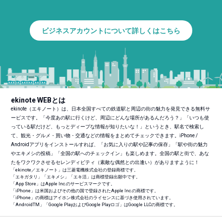
ビジネスアカウントについて詳しくはこちら
ekinote WEBとは
ekinote（エキノート）は、日本全国すべての鉄道駅と周辺の街の魅力を発見できる無料サ
ービスです。「今度あの駅に行くけど、周辺にどんな場所があるんだろう？」「いつも使
っている駅だけど、もっとディープな情報が知りたいな！」というとき、駅名で検索し
て、観光・グルメ・買い物・交通などの情報をまとめてチェックできます。iPhone /
Androidアプリをインストールすれば、「お気に入りの駅や記事の保存」「駅や街の魅力
やエキメシの投稿」「全国の駅へのチェックイン」も楽しめます。全国の駅と街で、あな
たをワクワクさせるセレンディピティ（素敵な偶然との出逢い）がありますように！
「ekinote／エキノート」は三菱電機株式会社の登録商標です。
「エキガタリ」「エキメシ」「エキ活」は商標登録出願中です。
「App Store」はApple Inc.のサービスマークです。
「iPhone」は米国およびその他の国で登録されたApple Inc.の商標です。
「iPhone」の商標はアイホン株式会社のライセンスに基づき使用されています。
「Android
TM
」「Google PlayおよびGoogle Playロゴ」はGoogle LLCの商標です。