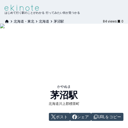
はじめて行く駅のことがわかる 行ってみたい街が見つかる
北海道・東北
北海道
茅沼駅
84
views
0
かやぬま
茅沼
駅
北海道川上郡標茶町
ポスト
シェア
URLをコピー