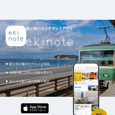
駅と街のガイドブックアプリ
▶ 駅と街の魅力やグルメを投稿
▶ 全国の駅に訪れた記録を残せる
▶ あらゆる駅と街の情報を確認