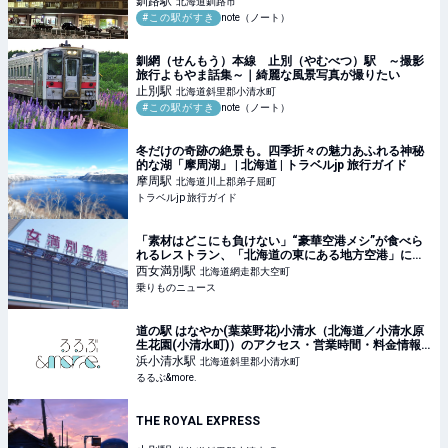
釧路
駅
北海道釧路市
#この駅がすき
note（ノート）
釧網（せんもう）本線 止別（やむべつ）駅 ～撮影
旅行よもやま話集～｜綺麗な風景写真が撮りたい
止別
駅
北海道斜里郡小清水町
#この駅がすき
note（ノート）
冬だけの奇跡の絶景も。四季折々の魅力あふれる神秘
的な湖「摩周湖」 | 北海道 | トラベルjp 旅行ガイド
摩周
駅
北海道川上郡弟子屈町
トラベルjp 旅行ガイド
「素材はどこにも負けない」“豪華空港メシ”が食べら
れるレストラン、「北海道の東にある地方空港」に出
現！ そのスゴい全貌 | 乗りものニュース
西女満別
駅
北海道網走郡大空町
乗りものニュース
道の駅 はなやか(葉菜野花)小清水（北海道／小清水原
生花園(小清水町)）のアクセス・営業時間・料金情報
｜るるぶ&more.
浜小清水
駅
北海道斜里郡小清水町
るるぶ&more.
THE ROYAL EXPRESS