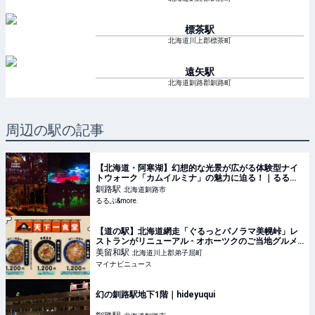
標茶
駅
北海道川上郡標茶町
遠矢
駅
北海道釧路郡釧路町
周辺の駅の記事
【北海道・阿寒湖】幻想的な光景が広がる体験型ナイ
トウォーク「カムイルミナ」の魅力に迫る！｜るるぶ
&more.
釧路
駅
北海道釧路市
るるぶ&more.
【道の駅】北海道網走「ぐるっとパノラマ美幌峠」レ
ストランがリニューアル - オホーツクのご当地グルメ
を提供
美留和
駅
北海道川上郡弟子屈町
マイナビニュース
幻の釧路駅地下1階｜hideyuqui