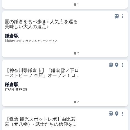
1
夏の鎌倉を食べ歩き♪ 人気店を巡る
美味しい大人の遠足♪
鎌倉駅
45歳からの心のラグジュアリーメディア
2
【神奈川県鎌倉市】「鎌倉雪ノ下ロ
ーストビーフ 本店」オープン！ロ
ーストビーフとクラフトビールを堪
鎌倉駅
能
STRAIGHT PRESS
2
【鎌倉 観光スポットレポ】由比若
宮（元八幡）- 武士たちの信仰を集
め…