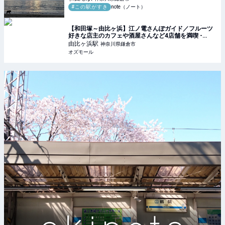
#この駅がすき
note（ノート）
【和田塚～由比ヶ浜】江ノ電さんぽガイド／フルーツ
好きな店主のカフェや酒屋さんなど4店舗を満喫 -
OZmall
由比ヶ浜
駅
神奈川県鎌倉市
オズモール