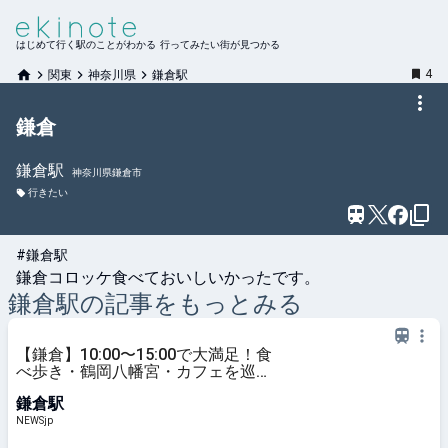
はじめて行く駅のことがわかる 行ってみたい街が見つかる
4
関東
神奈川県
鎌倉駅
鎌倉
鎌倉
駅
神奈川県鎌倉市
行きたい
#鎌倉駅
鎌倉コロッケ食べておいしいかったです。
鎌倉
駅の記事をもっとみる
【鎌倉】10:00〜15:00で大満足！食
べ歩き・鶴岡八幡宮・カフェを巡
る、大人の半日モデルコース |
鎌倉駅
NEWSjp
NEWSjp