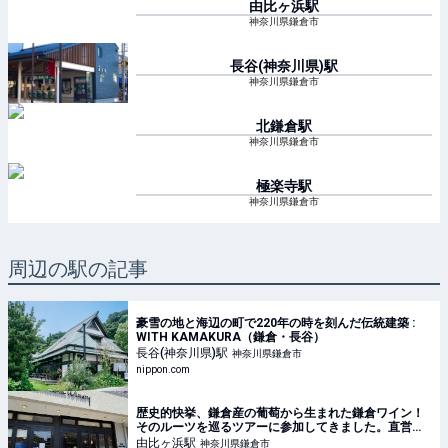
由比ヶ浜
駅
神奈川県鎌倉市
長谷(神奈川県)
駅
神奈川県鎌倉市
北鎌倉
駅
神奈川県鎌倉市
極楽寺
駅
神奈川県鎌倉市
周辺の駅の記事
豪雪の地と海辺の町で220年の時を刻んだ伝統建築 :
WITH KAMAKURA（鎌倉・長谷）
長谷(神奈川県)
駅
神奈川県鎌倉市
nippon.com
歴史的快挙、鎌倉産の葡萄から生まれた鎌倉ワイン！
そのルーツを巡るツアーに参加してきました。直営の
葡萄畑巡りやカフェKAMAKURA WINERYで、ワイン
由比ヶ浜
駅
神奈川県鎌倉市