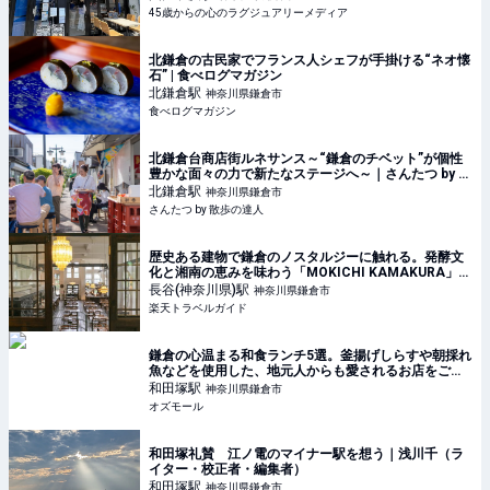
に合わせて、ランチ、デザートを楽しんで来まし
45歳からの心のラグジュアリーメディア
北鎌倉の古民家でフランス人シェフが手掛ける“ネオ懐
石” | 食べログマガジン
北鎌倉
駅
神奈川県鎌倉市
食べログマガジン
北鎌倉台商店街ルネサンス～“鎌倉のチベット”が個性
豊かな面々の力で新たなステージへ～｜さんたつ by 散
歩の達人
北鎌倉
駅
神奈川県鎌倉市
さんたつ by 散歩の達人
歴史ある建物で鎌倉のノスタルジーに触れる。発酵文
化と湘南の恵みを味わう「MOKICHI KAMAKURA」
【楽天トラベル】
長谷(神奈川県)
駅
神奈川県鎌倉市
楽天トラベルガイド
鎌倉の心温まる和食ランチ5選。釜揚げしらすや朝採れ
魚などを使用した、地元人からも愛されるお店をご紹
介 - OZmall
和田塚
駅
神奈川県鎌倉市
オズモール
和田塚礼賛 江ノ電のマイナー駅を想う｜浅川千（ラ
イター・校正者・編集者）
和田塚
駅
神奈川県鎌倉市