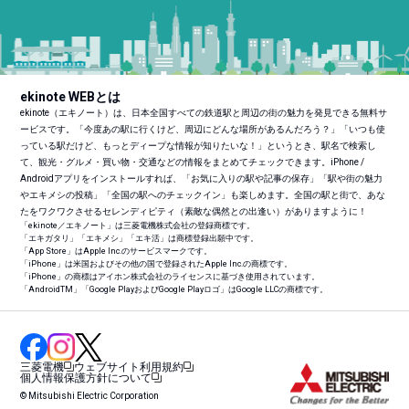
ekinote WEBとは
ekinote（エキノート）は、日本全国すべての鉄道駅と周辺の街の魅力を発見できる無料サ
ービスです。「今度あの駅に行くけど、周辺にどんな場所があるんだろう？」「いつも使
っている駅だけど、もっとディープな情報が知りたいな！」というとき、駅名で検索し
て、観光・グルメ・買い物・交通などの情報をまとめてチェックできます。iPhone /
Androidアプリをインストールすれば、「お気に入りの駅や記事の保存」「駅や街の魅力
やエキメシの投稿」「全国の駅へのチェックイン」も楽しめます。全国の駅と街で、あな
たをワクワクさせるセレンディピティ（素敵な偶然との出逢い）がありますように！
「ekinote／エキノート」は三菱電機株式会社の登録商標です。
「エキガタリ」「エキメシ」「エキ活」は商標登録出願中です。
「App Store」はApple Inc.のサービスマークです。
「iPhone」は米国およびその他の国で登録されたApple Inc.の商標です。
「iPhone」の商標はアイホン株式会社のライセンスに基づき使用されています。
「Android
TM
」「Google PlayおよびGoogle Playロゴ」はGoogle LLCの商標です。
三菱電機
ウェブサイト利用規約
個人情報保護方針について
© Mitsubishi Electric Corporation