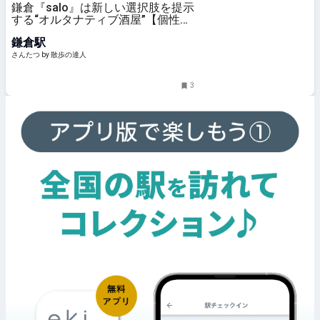
鎌倉『salo』は新しい選択肢を提示
する“オルタナティブ酒屋”【個性派
店主のドキュメント】｜さんたつ
鎌倉駅
by 散歩の達人
さんたつ by 散歩の達人
3