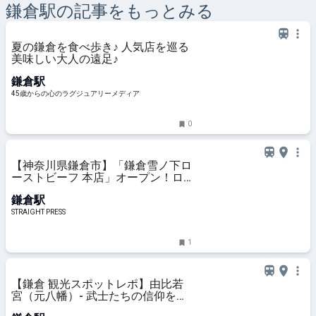
鎌倉
駅の記事をもっとみる
夏の鎌倉を食べ歩き♪ 人気店を巡る
美味しい大人の遠足♪
鎌倉駅
45歳からの心のラグジュアリーメディア
0
【神奈川県鎌倉市】「鎌倉雪ノ下ロ
ーストビーフ 本店」オープン！ロ
ーストビーフとクラフトビールを堪
鎌倉駅
能
STRAIGHT PRESS
1
【鎌倉 観光スポットレポ】由比若
宮（元八幡）- 武士たちの信仰を集
め…