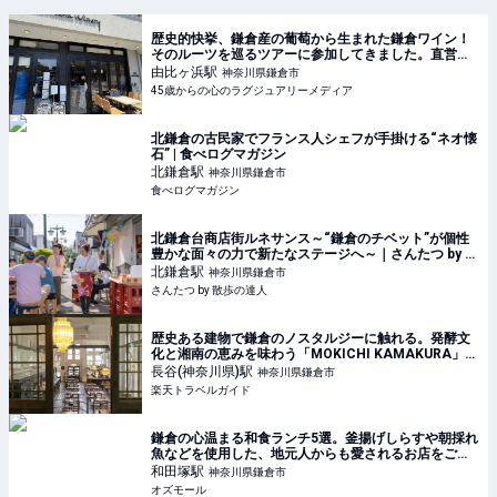
歴史的快挙、鎌倉産の葡萄から生まれた鎌倉ワイン！
そのルーツを巡るツアーに参加してきました。直営の
葡萄畑巡りやカフェKAMAKURA WINERYで、ワイン
由比ヶ浜
駅
神奈川県鎌倉市
に合わせて、ランチ、デザートを楽しんで来まし
45歳からの心のラグジュアリーメディア
北鎌倉の古民家でフランス人シェフが手掛ける“ネオ懐
石” | 食べログマガジン
北鎌倉
駅
神奈川県鎌倉市
食べログマガジン
北鎌倉台商店街ルネサンス～“鎌倉のチベット”が個性
豊かな面々の力で新たなステージへ～｜さんたつ by 散
歩の達人
北鎌倉
駅
神奈川県鎌倉市
さんたつ by 散歩の達人
歴史ある建物で鎌倉のノスタルジーに触れる。発酵文
化と湘南の恵みを味わう「MOKICHI KAMAKURA」
【楽天トラベル】
長谷(神奈川県)
駅
神奈川県鎌倉市
楽天トラベルガイド
鎌倉の心温まる和食ランチ5選。釜揚げしらすや朝採れ
魚などを使用した、地元人からも愛されるお店をご紹
介 - OZmall
和田塚
駅
神奈川県鎌倉市
オズモール