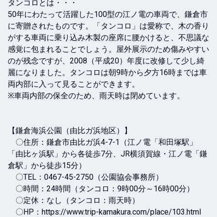
タンコロとは・・・

50年にわたって活躍した100型の江ノ電の車両で、鎌倉市
に寄贈されたものです。「タンコロ」は愛称で、木の香り
がする車両に乗り込み木製の座席に腰かけると、不思議な
感覚に包まれることでしょう。屋外展示のため傷みやすい
のが残念ですが、2008（平成20）年度に改修して少し綺
麗になりました。タンコロは朝9時から夕方16時までは車
両内部に入って見ることができます。

※車両内部の保全のため、雨天時は閉めています。

【鎌倉海浜公園（由比ガ浜地区）】

　〇住所：鎌倉市由比ガ浜4-7-1（江ノ電「和田塚駅」
「由比ヶ浜駅」から各徒歩7分、JR横須賀線・江ノ電「鎌
倉駅」から徒歩15分）

　〇TEL：0467-45-2750（公園協会事務所）

　〇時間：24時間（タンコロ：9時00分～16時00分）

　〇定休：なし（タンコロ：雨天時）

　〇HP：https://www.trip-kamakura.com/place/103.html