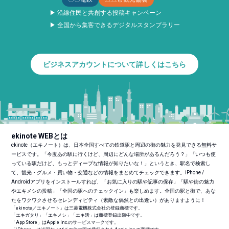
▶ 沿線住民と共創する投稿キャンペーン
▶ 全国から集客できるデジタルスタンプラリー
ビジネスアカウントについて詳しくはこちら
ekinote WEBとは
ekinote（エキノート）は、日本全国すべての鉄道駅と周辺の街の魅力を発見できる無料サ
ービスです。「今度あの駅に行くけど、周辺にどんな場所があるんだろう？」「いつも使
っている駅だけど、もっとディープな情報が知りたいな！」というとき、駅名で検索し
て、観光・グルメ・買い物・交通などの情報をまとめてチェックできます。iPhone /
Androidアプリをインストールすれば、「お気に入りの駅や記事の保存」「駅や街の魅力
やエキメシの投稿」「全国の駅へのチェックイン」も楽しめます。全国の駅と街で、あな
たをワクワクさせるセレンディピティ（素敵な偶然との出逢い）がありますように！
「ekinote／エキノート」は三菱電機株式会社の登録商標です。
「エキガタリ」「エキメシ」「エキ活」は商標登録出願中です。
「App Store」はApple Inc.のサービスマークです。