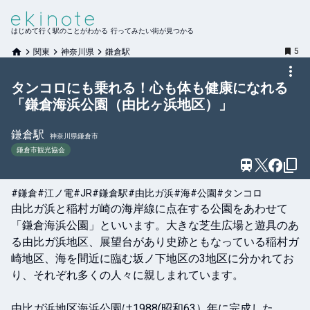
はじめて行く駅のことがわかる 行ってみたい街が見つかる
5
関東
神奈川県
鎌倉駅
タンコロにも乗れる！心も体も健康になれる
「鎌倉海浜公園（由比ヶ浜地区）」
鎌倉
駅
神奈川県鎌倉市
鎌倉市観光協会
#鎌倉
#江ノ電
#JR
#鎌倉駅
#由比ガ浜
#海
#公園
#タンコロ
由比ガ浜と稲村ガ崎の海岸線に点在する公園をあわせて
「鎌倉海浜公園」といいます。大きな芝生広場と遊具のあ
る由比ガ浜地区、展望台があり史跡ともなっている稲村ガ
崎地区、海を間近に臨む坂ノ下地区の3地区に分かれてお
り、それぞれ多くの人々に親しまれています。

由比ガ浜地区海浜公園は1988(昭和63）年に完成した