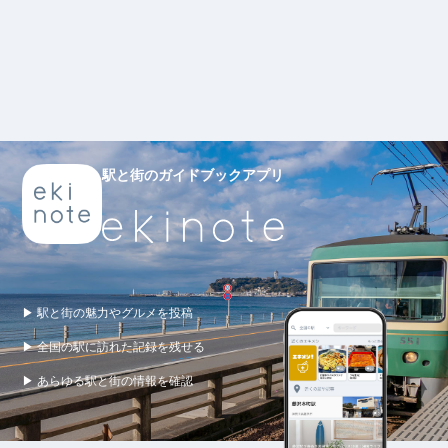
駅と街のガイドブックアプリ
▶ 駅と街の魅力やグルメを投稿
▶ 全国の駅に訪れた記録を残せる
▶ あらゆる駅と街の情報を確認