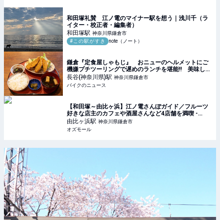
和田塚礼賛 江ノ電のマイナー駅を想う｜浅川千（ラ
イター・校正者・編集者）
和田塚
駅
神奈川県鎌倉市
#この駅がすき
note（ノート）
鎌倉『定食屋しゃもじ』 おニューのヘルメットにご
機嫌プチツーリングで遅めのランチを堪能!! 美味しい
アジフライを求めて走る旅
長谷(神奈川県)
駅
神奈川県鎌倉市
バイクのニュース
【和田塚～由比ヶ浜】江ノ電さんぽガイド／フルーツ
好きな店主のカフェや酒屋さんなど4店舗を満喫 -
OZmall
由比ヶ浜
駅
神奈川県鎌倉市
オズモール