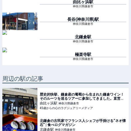
由比ヶ浜
駅
神奈川県鎌倉市
長谷(神奈川県)
駅
神奈川県鎌倉市
北鎌倉
駅
神奈川県鎌倉市
極楽寺
駅
神奈川県鎌倉市
周辺の駅の記事
歴史的快挙、鎌倉産の葡萄から生まれた鎌倉ワイン！
そのルーツを巡るツアーに参加してきました。直営の
葡萄畑巡りやカフェKAMAKURA WINERYで、ワイン
由比ヶ浜
駅
神奈川県鎌倉市
に合わせて、ランチ、デザートを楽しんで来まし
45歳からの心のラグジュアリーメディア
北鎌倉の古民家でフランス人シェフが手掛ける“ネオ懐
石” | 食べログマガジン
北鎌倉
駅
神奈川県鎌倉市