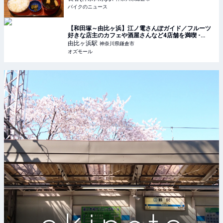
バイクのニュース
【和田塚～由比ヶ浜】江ノ電さんぽガイド／フルーツ
好きな店主のカフェや酒屋さんなど4店舗を満喫 -
OZmall
由比ヶ浜
駅
神奈川県鎌倉市
オズモール