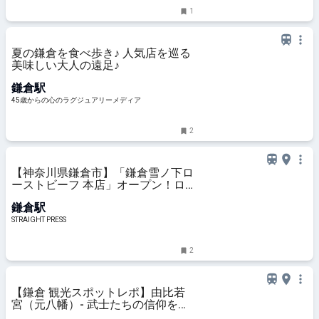
1
夏の鎌倉を食べ歩き♪ 人気店を巡る
美味しい大人の遠足♪
鎌倉駅
45歳からの心のラグジュアリーメディア
2
【神奈川県鎌倉市】「鎌倉雪ノ下ロ
ーストビーフ 本店」オープン！ロ
ーストビーフとクラフトビールを堪
鎌倉駅
能
STRAIGHT PRESS
2
【鎌倉 観光スポットレポ】由比若
宮（元八幡）- 武士たちの信仰を集
め…