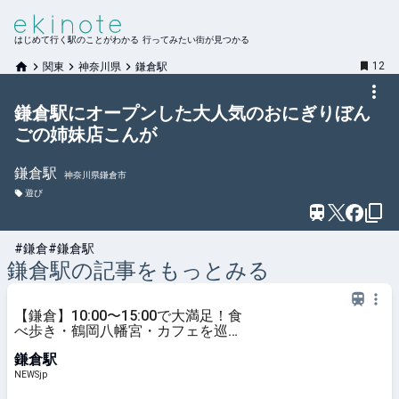
はじめて行く駅のことがわかる 行ってみたい街が見つかる
12
関東
神奈川県
鎌倉駅
鎌倉駅にオープンした大人気のおにぎりぼん
ごの姉妹店こんが
鎌倉
駅
神奈川県鎌倉市
遊び
#鎌倉
#鎌倉駅
鎌倉
駅の記事をもっとみる
【鎌倉】10:00〜15:00で大満足！食
べ歩き・鶴岡八幡宮・カフェを巡
る、大人の半日モデルコース |
鎌倉駅
NEWSjp
NEWSjp