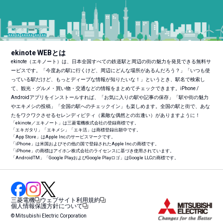
ekinote WEBとは
ekinote（エキノート）は、日本全国すべての鉄道駅と周辺の街の魅力を発見できる無料サ
ービスです。「今度あの駅に行くけど、周辺にどんな場所があるんだろう？」「いつも使
っている駅だけど、もっとディープな情報が知りたいな！」というとき、駅名で検索し
て、観光・グルメ・買い物・交通などの情報をまとめてチェックできます。iPhone /
Androidアプリをインストールすれば、「お気に入りの駅や記事の保存」「駅や街の魅力
やエキメシの投稿」「全国の駅へのチェックイン」も楽しめます。全国の駅と街で、あな
たをワクワクさせるセレンディピティ（素敵な偶然との出逢い）がありますように！
「ekinote／エキノート」は三菱電機株式会社の登録商標です。
「エキガタリ」「エキメシ」「エキ活」は商標登録出願中です。
「App Store」はApple Inc.のサービスマークです。
「iPhone」は米国およびその他の国で登録されたApple Inc.の商標です。
「iPhone」の商標はアイホン株式会社のライセンスに基づき使用されています。
「Android
TM
」「Google PlayおよびGoogle Playロゴ」はGoogle LLCの商標です。
三菱電機
ウェブサイト利用規約
個人情報保護方針について
© Mitsubishi Electric Corporation