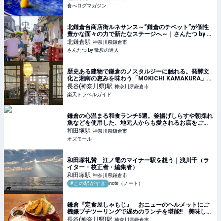
食べログマガジン
北鎌倉台商店街ルネサンス～“鎌倉のチベット”が個性
豊かな面々の力で新たなステージへ～｜さんたつ by 散
歩の達人
北鎌倉
駅
神奈川県鎌倉市
さんたつ by 散歩の達人
歴史ある建物で鎌倉のノスタルジーに触れる。発酵文
化と湘南の恵みを味わう「MOKICHI KAMAKURA」
【楽天トラベル】
長谷(神奈川県)
駅
神奈川県鎌倉市
楽天トラベルガイド
鎌倉の心温まる和食ランチ5選。釜揚げしらすや朝採れ
魚などを使用した、地元人からも愛されるお店をご紹
介 - OZmall
和田塚
駅
神奈川県鎌倉市
オズモール
和田塚礼賛 江ノ電のマイナー駅を想う｜浅川千（ラ
イター・校正者・編集者）
和田塚
駅
神奈川県鎌倉市
#この駅がすき
note（ノート）
鎌倉『定食屋しゃもじ』 おニューのヘルメットにご
機嫌プチツーリングで遅めのランチを堪能!! 美味しい
アジフライを求めて走る旅
長谷(神奈川県)
駅
神奈川県鎌倉市