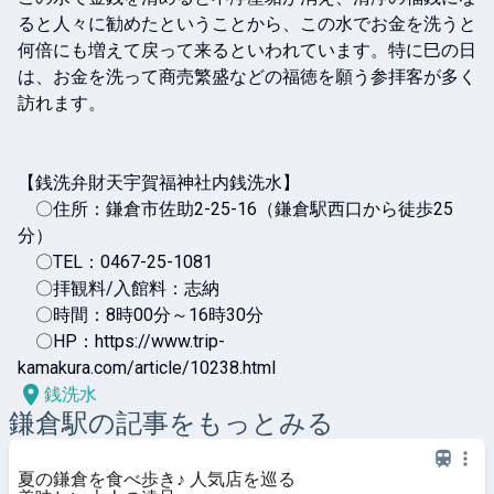
ると人々に勧めたということから、この水でお金を洗うと
何倍にも増えて戻って来るといわれています。特に巳の日
は、お金を洗って商売繁盛などの福徳を願う参拝客が多く
訪れます。

【銭洗弁財天宇賀福神社内銭洗水】

　〇住所：鎌倉市佐助2-25-16（鎌倉駅西口から徒歩25
分）

　〇TEL：0467-25-1081

　〇拝観料/入館料：志納

　〇時間：8時00分～16時30分

　〇HP：https://www.trip-
kamakura.com/article/10238.html
銭洗水
鎌倉
駅の記事をもっとみる
夏の鎌倉を食べ歩き♪ 人気店を巡る