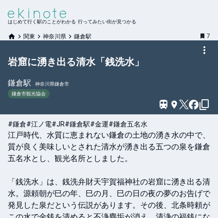
はじめて行く駅のことがわかる 行ってみたい街が見つかる
7
関東
神奈川県
鎌倉駅
岩窟に湧き出る清水「銭洗水」
鎌倉
駅
神奈川県鎌倉市
鎌倉市観光協会
#鎌倉
#江ノ電
#JR
#鎌倉駅
#金運
#鎌倉五名水
江戸時代、水質に恵まれない鎌倉の土地の湧き水の中で、
質が良く美味しいとされた清水が湧き出る五つの泉を鎌倉
五名水とし、観光名所としました。

「銭洗水」は、銭洗弁財天宇賀福神社の岩窟に湧き出る清
水。源頼朝が巳の年、巳の月、巳の日の夜の夢のお告げで
発見した泉だという伝説があります。その後、北条時頼が
この水で金銭を清めると不浄塵垢が消え、清浄の福銭にな