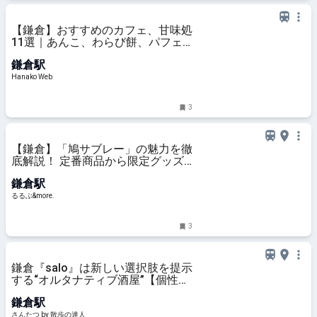
【鎌倉】おすすめのカフェ、甘味処
11選｜あんこ、わらび餅、パフェ
ほか
鎌倉駅
Hanako Web
3
【鎌倉】「鳩サブレー」の魅力を徹
底解説！ 定番商品から限定グッズ
までご紹介｜るるぶ&more.
鎌倉駅
るるぶ&more.
3
鎌倉『salo』は新しい選択肢を提示
する“オルタナティブ酒屋”【個性派
店主のドキュメント】｜さんたつ
鎌倉駅
by 散歩の達人
さんたつ by 散歩の達人