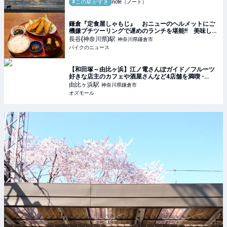
#この駅がすき
note（ノート）
鎌倉『定食屋しゃもじ』 おニューのヘルメットにご
機嫌プチツーリングで遅めのランチを堪能!! 美味しい
アジフライを求めて走る旅
長谷(神奈川県)
駅
神奈川県鎌倉市
バイクのニュース
【和田塚～由比ヶ浜】江ノ電さんぽガイド／フルーツ
好きな店主のカフェや酒屋さんなど4店舗を満喫 -
OZmall
由比ヶ浜
駅
神奈川県鎌倉市
オズモール