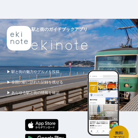
駅と街のガイドブックアプリ
▶ 駅と街の魅力やグルメを投稿
▶ 全国の駅に訪れた記録を残せる
▶ あらゆる駅と街の情報を確認