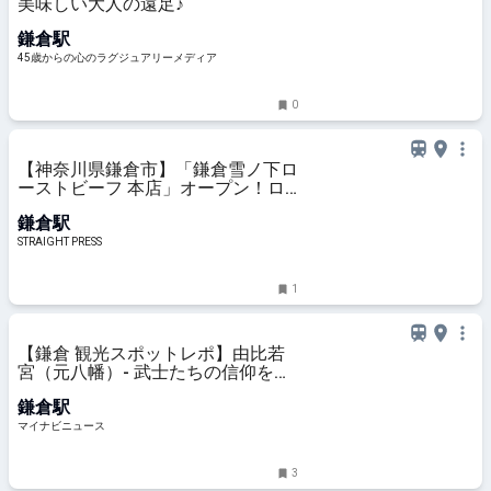
美味しい大人の遠足♪
鎌倉駅
45歳からの心のラグジュアリーメディア
0
【神奈川県鎌倉市】「鎌倉雪ノ下ロ
ーストビーフ 本店」オープン！ロ
ーストビーフとクラフトビールを堪
鎌倉駅
能
STRAIGHT PRESS
1
【鎌倉 観光スポットレポ】由比若
宮（元八幡）- 武士たちの信仰を集
め…
鎌倉駅
マイナビニュース
3