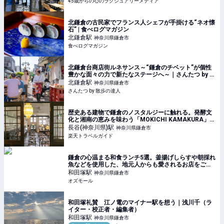
45歳からの心のラグジュアリーメディア
北鎌倉の古民家でフランス人シェフが手掛ける“ネオ懐
石” | 食べログマガジン
北鎌倉
駅
神奈川県鎌倉市
食べログマガジン
北鎌倉台商店街ルネサンス～“鎌倉のチベット”が個性
豊かな面々の力で新たなステージへ～｜さんたつ by 散
歩の達人
北鎌倉
駅
神奈川県鎌倉市
さんたつ by 散歩の達人
歴史ある建物で鎌倉のノスタルジーに触れる。発酵文
化と湘南の恵みを味わう「MOKICHI KAMAKURA」
【楽天トラベル】
長谷(神奈川県)
駅
神奈川県鎌倉市
楽天トラベルガイド
鎌倉の心温まる和食ランチ5選。釜揚げしらすや朝採れ
魚などを使用した、地元人からも愛されるお店をご紹
介 - OZmall
和田塚
駅
神奈川県鎌倉市
オズモール
和田塚礼賛 江ノ電のマイナー駅を想う｜浅川千（ラ
イター・校正者・編集者）
和田塚
駅
神奈川県鎌倉市