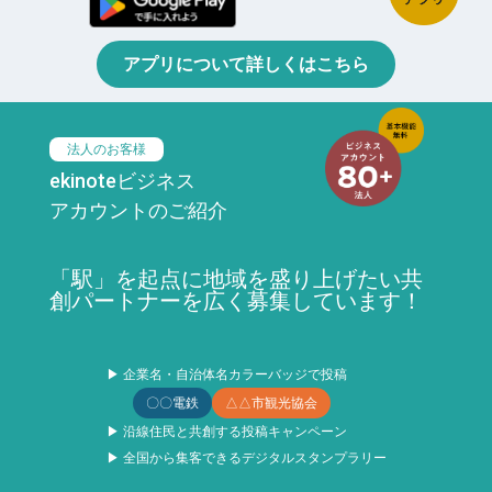
アプリについて詳しくはこちら
法人のお客様
ekinoteビジネス
アカウントのご紹介
「駅」を起点に地域を盛り上げたい共
創パートナーを広く募集しています！
▶ 企業名・自治体名カラーバッジで投稿
〇〇電鉄
△△市観光協会
▶ 沿線住民と共創する投稿キャンペーン
▶ 全国から集客できるデジタルスタンプラリー