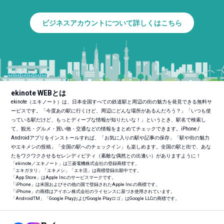
ビジネスアカウントについて詳しくはこちら
ekinote WEBとは
ekinote（エキノート）は、日本全国すべての鉄道駅と周辺の街の魅力を発見できる無料サ
ービスです。「今度あの駅に行くけど、周辺にどんな場所があるんだろう？」「いつも使
っている駅だけど、もっとディープな情報が知りたいな！」というとき、駅名で検索し
て、観光・グルメ・買い物・交通などの情報をまとめてチェックできます。iPhone /
Androidアプリをインストールすれば、「お気に入りの駅や記事の保存」「駅や街の魅力
やエキメシの投稿」「全国の駅へのチェックイン」も楽しめます。全国の駅と街で、あな
たをワクワクさせるセレンディピティ（素敵な偶然との出逢い）がありますように！
「ekinote／エキノート」は三菱電機株式会社の登録商標です。
「エキガタリ」「エキメシ」「エキ活」は商標登録出願中です。
「App Store」はApple Inc.のサービスマークです。
「iPhone」は米国およびその他の国で登録されたApple Inc.の商標です。
「iPhone」の商標はアイホン株式会社のライセンスに基づき使用されています。
「Android
TM
」「Google PlayおよびGoogle Playロゴ」はGoogle LLCの商標です。