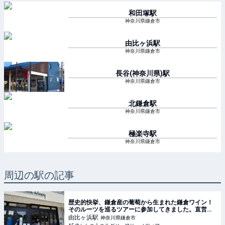
和田塚
駅
神奈川県鎌倉市
由比ヶ浜
駅
神奈川県鎌倉市
長谷(神奈川県)
駅
神奈川県鎌倉市
北鎌倉
駅
神奈川県鎌倉市
極楽寺
駅
神奈川県鎌倉市
周辺の駅の記事
歴史的快挙、鎌倉産の葡萄から生まれた鎌倉ワイン！
そのルーツを巡るツアーに参加してきました。直営の
葡萄畑巡りやカフェKAMAKURA WINERYで、ワイン
由比ヶ浜
駅
神奈川県鎌倉市
に合わせて、ランチ、デザートを楽しんで来まし