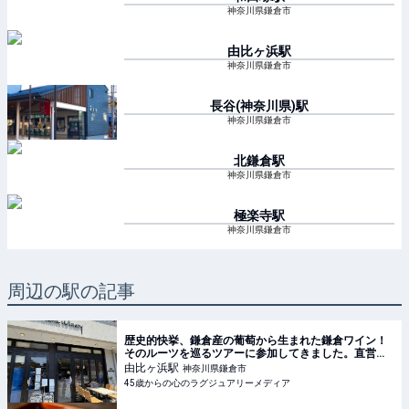
神奈川県鎌倉市
由比ヶ浜
駅
神奈川県鎌倉市
長谷(神奈川県)
駅
神奈川県鎌倉市
北鎌倉
駅
神奈川県鎌倉市
極楽寺
駅
神奈川県鎌倉市
周辺の駅の記事
歴史的快挙、鎌倉産の葡萄から生まれた鎌倉ワイン！
そのルーツを巡るツアーに参加してきました。直営の
葡萄畑巡りやカフェKAMAKURA WINERYで、ワイン
由比ヶ浜
駅
神奈川県鎌倉市
に合わせて、ランチ、デザートを楽しんで来まし
45歳からの心のラグジュアリーメディア