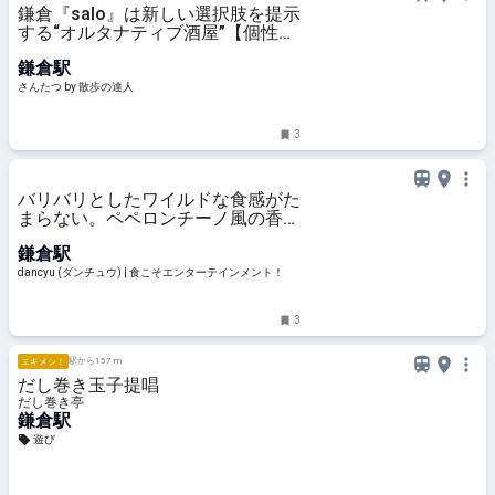
鎌倉『salo』は新しい選択肢を提示
する“オルタナティブ酒屋”【個性派
店主のドキュメント】｜さんたつ
鎌倉駅
by 散歩の達人
さんたつ by 散歩の達人
3
バリバリとしたワイルドな食感がた
まらない。ペペロンチーノ風の香り
油を纏った「セロリのにんにくオイ
鎌倉駅
ル」／『オステリア コマチーナ』
亀井良真シェフの「家つまみレシ
dancyu (ダンチュウ) | 食こそエンターテインメント！
ピ」 | dancyu (ダンチュウ) |
3
駅から157 m
エキメシ！
だし巻き玉子提唱
だし巻き亭
鎌倉駅
遊び