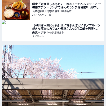
鎌倉『定食屋しゃもじ』 おニューのヘルメットにご
機嫌プチツーリングで遅めのランチを堪能!! 美味しい
アジフライを求めて走る旅
長谷(神奈川県)
駅
神奈川県鎌倉市
バイクのニュース
【和田塚～由比ヶ浜】江ノ電さんぽガイド／フルーツ
好きな店主のカフェや酒屋さんなど4店舗を満喫 -
OZmall
由比ヶ浜
駅
神奈川県鎌倉市
オズモール