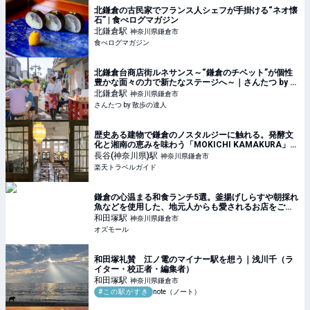
北鎌倉の古民家でフランス人シェフが手掛ける“ネオ懐
石” | 食べログマガジン
北鎌倉
駅
神奈川県鎌倉市
食べログマガジン
北鎌倉台商店街ルネサンス～“鎌倉のチベット”が個性
豊かな面々の力で新たなステージへ～｜さんたつ by 散
歩の達人
北鎌倉
駅
神奈川県鎌倉市
さんたつ by 散歩の達人
歴史ある建物で鎌倉のノスタルジーに触れる。発酵文
化と湘南の恵みを味わう「MOKICHI KAMAKURA」
【楽天トラベル】
長谷(神奈川県)
駅
神奈川県鎌倉市
楽天トラベルガイド
鎌倉の心温まる和食ランチ5選。釜揚げしらすや朝採れ
魚などを使用した、地元人からも愛されるお店をご紹
介 - OZmall
和田塚
駅
神奈川県鎌倉市
オズモール
和田塚礼賛 江ノ電のマイナー駅を想う｜浅川千（ラ
イター・校正者・編集者）
和田塚
駅
神奈川県鎌倉市
#この駅がすき
note（ノート）