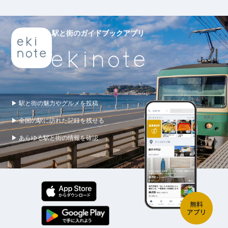
駅と街のガイドブックアプリ
▶ 駅と街の魅力やグルメを投稿
▶ 全国の駅に訪れた記録を残せる
▶ あらゆる駅と街の情報を確認