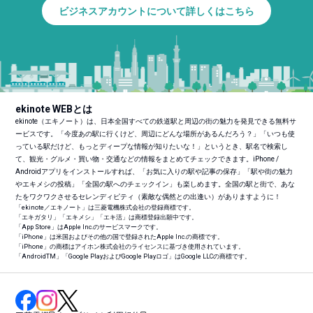
ビジネスアカウントについて詳しくはこちら
ekinote WEBとは
ekinote（エキノート）は、日本全国すべての鉄道駅と周辺の街の魅力を発見できる無料サ
ービスです。「今度あの駅に行くけど、周辺にどんな場所があるんだろう？」「いつも使
っている駅だけど、もっとディープな情報が知りたいな！」というとき、駅名で検索し
て、観光・グルメ・買い物・交通などの情報をまとめてチェックできます。iPhone /
Androidアプリをインストールすれば、「お気に入りの駅や記事の保存」「駅や街の魅力
やエキメシの投稿」「全国の駅へのチェックイン」も楽しめます。全国の駅と街で、あな
たをワクワクさせるセレンディピティ（素敵な偶然との出逢い）がありますように！
「ekinote／エキノート」は三菱電機株式会社の登録商標です。
「エキガタリ」「エキメシ」「エキ活」は商標登録出願中です。
「App Store」はApple Inc.のサービスマークです。
「iPhone」は米国およびその他の国で登録されたApple Inc.の商標です。
「iPhone」の商標はアイホン株式会社のライセンスに基づき使用されています。
「Android
TM
」「Google PlayおよびGoogle Playロゴ」はGoogle LLCの商標です。