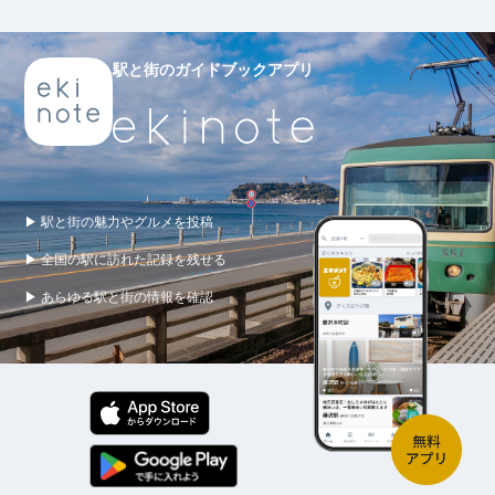
駅と街のガイドブックアプリ
▶ 駅と街の魅力やグルメを投稿
▶ 全国の駅に訪れた記録を残せる
▶ あらゆる駅と街の情報を確認