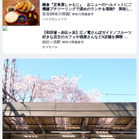
鎌倉『定食屋しゃもじ』 おニューのヘルメットにご
機嫌プチツーリングで遅めのランチを堪能!! 美味しい
アジフライを求めて走る旅
長谷(神奈川県)
駅
神奈川県鎌倉市
バイクのニュース
【和田塚～由比ヶ浜】江ノ電さんぽガイド／フルーツ
好きな店主のカフェや酒屋さんなど4店舗を満喫 -
OZmall
由比ヶ浜
駅
神奈川県鎌倉市
オズモール