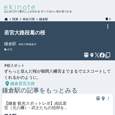
はじめて行く駅のことがわかる 行ってみたい街が見つかる
6
関東
神奈川県
鎌倉駅
若宮大路段葛の桜
鎌倉
駅
神奈川県鎌倉市
自宅
#桜スポット
ずらっと並んだ桜が鶴岡八幡宮までまるでエスコートして
くれるかのように。
鎌倉若宮大路
鎌倉
駅の記事をもっとみる
【鎌倉 観光スポットレポ】由比若
宮（元八幡）- 武士たちの信仰を集
め…