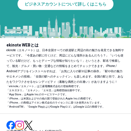
ビジネスアカウントについて詳しくはこちら
ekinote WEBとは
ekinote（エキノート）は、日本全国すべての鉄道駅と周辺の街の魅力を発見できる無料サ
ービスです。「今度あの駅に行くけど、周辺にどんな場所があるんだろう？」「いつも使
っている駅だけど、もっとディープな情報が知りたいな！」というとき、駅名で検索し
て、観光・グルメ・買い物・交通などの情報をまとめてチェックできます。iPhone /
Androidアプリをインストールすれば、「お気に入りの駅や記事の保存」「駅や街の魅力
やエキメシの投稿」「全国の駅へのチェックイン」も楽しめます。全国の駅と街で、あな
たをワクワクさせるセレンディピティ（素敵な偶然との出逢い）がありますように！
「ekinote／エキノート」は三菱電機株式会社の登録商標です。
「エキガタリ」「エキメシ」「エキ活」は商標登録出願中です。
「App Store」はApple Inc.のサービスマークです。
「iPhone」は米国およびその他の国で登録されたApple Inc.の商標です。
「iPhone」の商標はアイホン株式会社のライセンスに基づき使用されています。
「Android
TM
」「Google PlayおよびGoogle Playロゴ」はGoogle LLCの商標です。