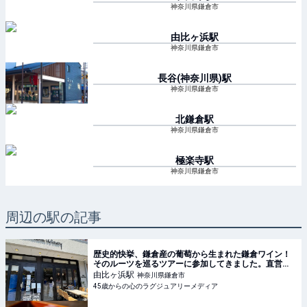
神奈川県鎌倉市
由比ヶ浜
駅
神奈川県鎌倉市
長谷(神奈川県)
駅
神奈川県鎌倉市
北鎌倉
駅
神奈川県鎌倉市
極楽寺
駅
神奈川県鎌倉市
周辺の駅の記事
歴史的快挙、鎌倉産の葡萄から生まれた鎌倉ワイン！
そのルーツを巡るツアーに参加してきました。直営の
葡萄畑巡りやカフェKAMAKURA WINERYで、ワイン
由比ヶ浜
駅
神奈川県鎌倉市
に合わせて、ランチ、デザートを楽しんで来まし
45歳からの心のラグジュアリーメディア