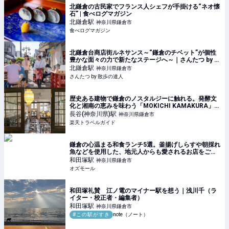
北鎌倉の古民家でフランス人シェフが手掛ける“ネオ懐
石” | 食べログマガジン
北鎌倉
駅
神奈川県鎌倉市
食べログマガジン
北鎌倉台商店街ルネサンス～“鎌倉のチベット”が個性
豊かな面々の力で新たなステージへ～｜さんたつ by 散
歩の達人
北鎌倉
駅
神奈川県鎌倉市
さんたつ by 散歩の達人
歴史ある建物で鎌倉のノスタルジーに触れる。発酵文
化と湘南の恵みを味わう「MOKICHI KAMAKURA」
【楽天トラベル】
長谷(神奈川県)
駅
神奈川県鎌倉市
楽天トラベルガイド
鎌倉の心温まる和食ランチ5選。釜揚げしらすや朝採れ
魚などを使用した、地元人からも愛されるお店をご紹
介 - OZmall
和田塚
駅
神奈川県鎌倉市
オズモール
和田塚礼賛 江ノ電のマイナー駅を想う｜浅川千（ラ
イター・校正者・編集者）
和田塚
駅
神奈川県鎌倉市
#この駅がすき
note（ノート）