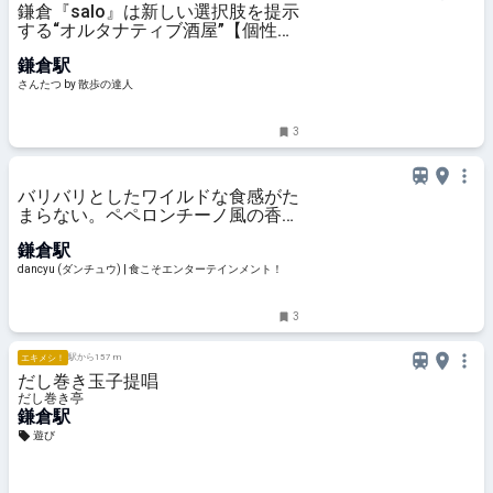
鎌倉『salo』は新しい選択肢を提示
する“オルタナティブ酒屋”【個性派
店主のドキュメント】｜さんたつ
鎌倉駅
by 散歩の達人
さんたつ by 散歩の達人
3
バリバリとしたワイルドな食感がた
まらない。ペペロンチーノ風の香り
油を纏った「セロリのにんにくオイ
鎌倉駅
ル」／『オステリア コマチーナ』
亀井良真シェフの「家つまみレシ
dancyu (ダンチュウ) | 食こそエンターテインメント！
ピ」 | dancyu (ダンチュウ) |
3
駅から157 m
エキメシ！
だし巻き玉子提唱
だし巻き亭
鎌倉駅
遊び