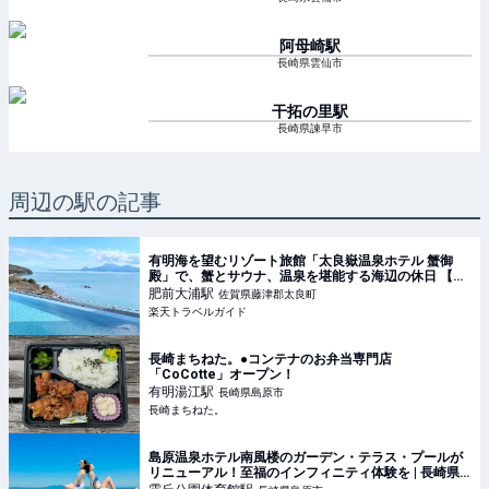
阿母崎
駅
長崎県雲仙市
干拓の里
駅
長崎県諫早市
周辺の駅の記事
有明海を望むリゾート旅館「太良嶽温泉ホテル 蟹御
殿」で、蟹とサウナ、温泉を堪能する海辺の休日 【楽
天トラベル】
肥前大浦
駅
佐賀県藤津郡太良町
楽天トラベルガイド
長崎まちねた。●コンテナのお弁当専門店
「CoCotte」オープン！
有明湯江
駅
長崎県島原市
長崎まちねた。
島原温泉ホテル南風楼のガーデン・テラス・プールが
リニューアル！至福のインフィニティ体験を | 長崎県 |
トラベルjp 旅行ガイド