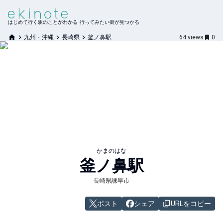
はじめて行く駅のことがわかる 行ってみたい街が見つかる
九州・沖縄
長崎県
釜ノ鼻駅
64
views
0
かまのはな
釜ノ鼻
駅
長崎県諫早市
ポスト
シェア
URLをコピー