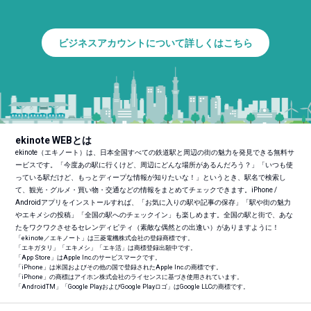
ビジネスアカウントについて詳しくはこちら
ekinote WEBとは
ekinote（エキノート）は、日本全国すべての鉄道駅と周辺の街の魅力を発見できる無料サ
ービスです。「今度あの駅に行くけど、周辺にどんな場所があるんだろう？」「いつも使
っている駅だけど、もっとディープな情報が知りたいな！」というとき、駅名で検索し
て、観光・グルメ・買い物・交通などの情報をまとめてチェックできます。iPhone /
Androidアプリをインストールすれば、「お気に入りの駅や記事の保存」「駅や街の魅力
やエキメシの投稿」「全国の駅へのチェックイン」も楽しめます。全国の駅と街で、あな
たをワクワクさせるセレンディピティ（素敵な偶然との出逢い）がありますように！
「ekinote／エキノート」は三菱電機株式会社の登録商標です。
「エキガタリ」「エキメシ」「エキ活」は商標登録出願中です。
「App Store」はApple Inc.のサービスマークです。
「iPhone」は米国およびその他の国で登録されたApple Inc.の商標です。
「iPhone」の商標はアイホン株式会社のライセンスに基づき使用されています。
「Android
TM
」「Google PlayおよびGoogle Playロゴ」はGoogle LLCの商標です。