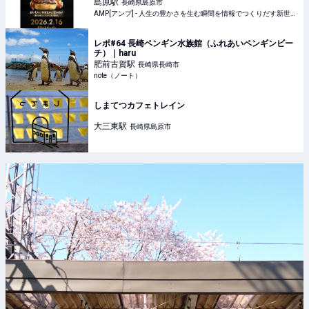
が登場 | AMP[アンプ] - 人生の豊かさを生む瞬間を情報
島原
駅
長崎県島原市
でつくりだす新世代向けビジネスメディア
AMP[アンプ] - 人生の豊かさを生む瞬間を情報でつくりだす新世代向けビジネスメディア
レポ#64 長崎ペンギン水族館（ふれあいペンギンビー
チ）｜haru
肥前古賀
駅
長崎県長崎市
note（ノート）
しまてつカフェトレイン
大三東
駅
長崎県島原市