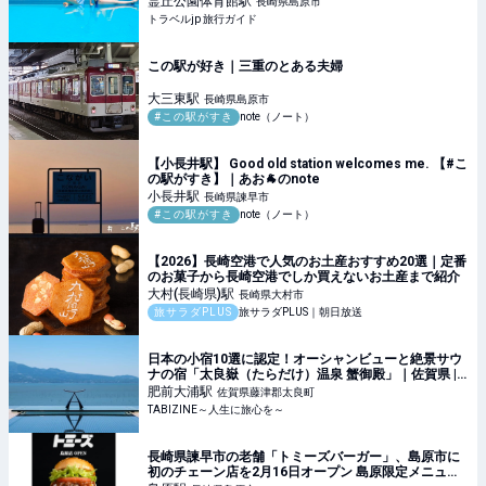
霊丘公園体育館
駅
長崎県島原市
トラベルjp 旅行ガイド
この駅が好き｜三重のとある夫婦
大三東
駅
長崎県島原市
#この駅がすき
note（ノート）
【小長井駅】 Good old station welcomes me. 【#こ
の駅がすき】｜あお🐐のnote
小長井
駅
長崎県諫早市
#この駅がすき
note（ノート）
【2026】長崎空港で人気のお土産おすすめ20選｜定番
のお菓子から長崎空港でしか買えないお土産まで紹介
大村(長崎県)
駅
長崎県大村市
旅サラダPLUS
旅サラダPLUS｜朝日放送
日本の小宿10選に認定！オーシャンビューと絶景サウ
ナの宿「太良嶽（たらだけ）温泉 蟹御殿」｜佐賀県 |
TABIZINE～人生に旅心を～
肥前大浦
駅
佐賀県藤津郡太良町
TABIZINE～人生に旅心を～
長崎県諫早市の老舗「トミーズバーガー」、島原市に
初のチェーン店を2月16日オープン 島原限定メニュー