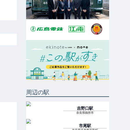
周辺の駅
吉野口
駅
奈良県御所市
市尾
駅