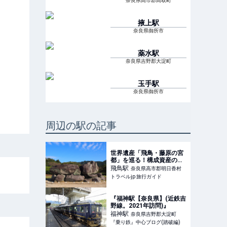
奈良県高市郡高取町
掖上
駅
奈良県御所市
薬水
駅
奈良県吉野郡大淀町
玉手
駅
奈良県御所市
周辺の駅の記事
世界遺産「飛鳥・藤原の宮
都」を巡る！構成資産の見
どころまとめ | トラベルjp
飛鳥
駅
奈良県高市郡明日香村
旅行ガイド
トラベルjp 旅行ガイド
『福神駅【奈良県】(近鉄吉
野線。2021年訪問)』
福神
駅
奈良県吉野郡大淀町
『乗り鉄』中心ブログ(踏破編)