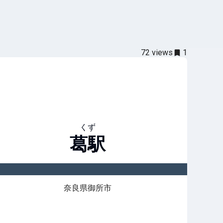
72
views
1
くず
葛
駅
奈良県御所市