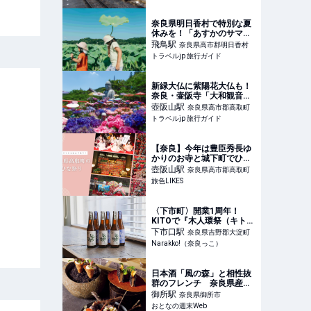
奈良県明日香村で特別な夏
休みを！「あすかのサマバ
ケ」が開催決定 | 奈良県 | ト
飛鳥
駅
奈良県高市郡明日香村
ラベルjp 旅行ガイド
トラベルjp 旅行ガイド
新緑大仏に紫陽花大仏も！
奈良・壷阪寺「大和観音あ
ぢさゐ回廊」 | 奈良県 | トラ
壺阪山
駅
奈良県高市郡高取町
ベルjp 旅行ガイド
トラベルjp 旅行ガイド
【奈良】今年は豊臣秀長ゆ
かりのお寺と城下町でひな
祭り！ 壷阪寺（つぼさかで
壺阪山
駅
奈良県高市郡高取町
ら）の「大雛曼荼羅（だい
旅色LIKES
ひなまんだら）」と「高取
城下 町家のひな祭り」｜旅
色LIKES
〈下市町〉開業1周年！
KITOで『木人環祭（キトワ
サイ）』開催（7/5.6） | 奈
下市口
駅
奈良県吉野郡大淀町
良の地域密着型・総合情報
Narakko!（奈良っこ）
サイト Narakko!（奈良っ
こ）
日本酒「風の森」と相性抜
群のフレンチ 奈良県産の
食材にこだわったランチコ
御所
駅
奈良県御所市
ースが至高だった - おとな
おとなの週末Web