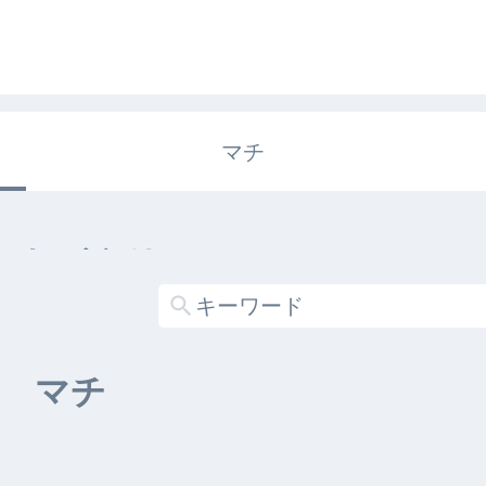
マチ
エキガタリ
する記事がありません
マチ