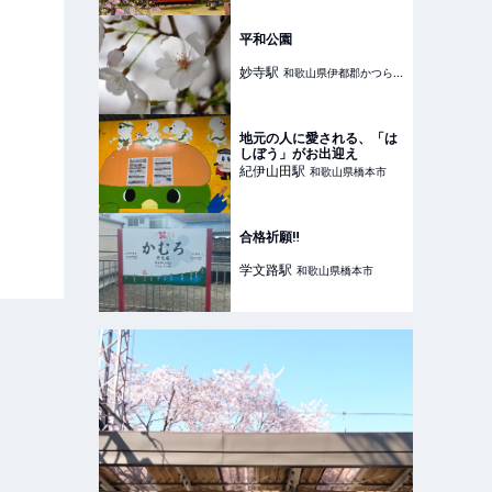
平和公園
妙寺
駅
和歌山県伊都郡かつらぎ
町
地元の人に愛される、「は
しぼう」がお出迎え
紀伊山田
駅
和歌山県橋本市
合格祈願‼️
学文路
駅
和歌山県橋本市