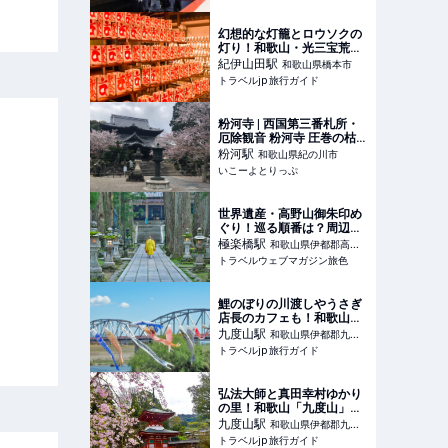
幻想的な灯籠とロウソクの
灯り！和歌山・光三宝荒神
社「献灯祭」 | 和歌山県 | ト
紀伊山田
駅
和歌山県橋本市
ラベルjp 旅行ガイド
トラベルjp 旅行ガイド
粉河寺 | 西国第三番札所・
厄除観音 粉河寺 圧巻の枯山
水庭園も！ | 和歌山県紀の
粉河
駅
和歌山県紀の川市
川市 | いこーよとりっぷ
いこーよとりっぷ
世界遺産・高野山御朱印め
ぐり！巡る順番は？周辺の
宿坊・観光情報と合わせて
極楽橋
駅
和歌山県伊都郡高野
紹介！
トラベルウェブマガジン旅色
町
鯉のぼりの川渡しやうさぎ
店長のカフェも！和歌山・
九度山が面白い | 和歌山県 |
九度山
駅
和歌山県伊都郡九度
トラベルjp 旅行ガイド
トラベルjp 旅行ガイド
山町
弘法大師と真田幸村ゆかり
の里！和歌山「九度山」桜
めぐり | 和歌山県 | トラベル
九度山
駅
和歌山県伊都郡九度
jp 旅行ガイド
トラベルjp 旅行ガイド
山町