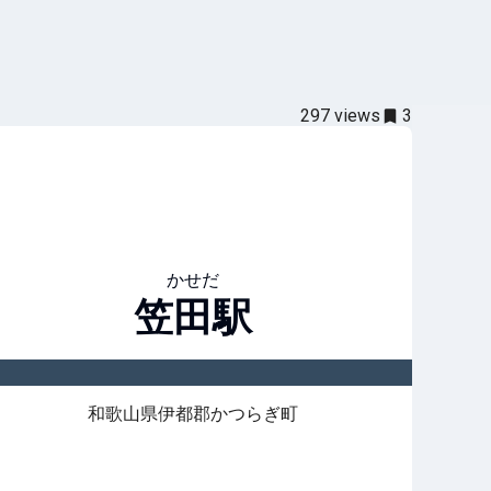
297
views
3
かせだ
笠田
駅
和歌山県伊都郡かつらぎ町