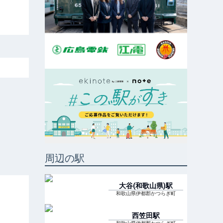
周辺の駅
大谷(和歌山県)
駅
和歌山県伊都郡かつらぎ町
西笠田
駅