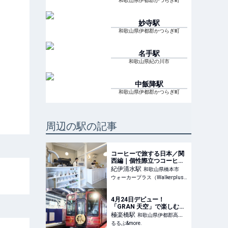
和歌山県伊都郡かつらぎ町
妙寺
駅
和歌山県伊都郡かつらぎ町
名手
駅
和歌山県紀の川市
中飯降
駅
和歌山県伊都郡かつらぎ町
周辺の駅の記事
コーヒーで旅する日本／関
西編｜個性際立つコーヒー
とスコーンのペアリングの
紀伊清水
駅
和歌山県橋本市
妙。「kamuro. coffee &
ウォーカープラス（Walkerplus）
scone」で味わう“おいし
い化学反応”(1/2)｜ウォー
カープラス
4月24日デビュー！
「GRAN 天空」で楽しむ高
野山へのご褒美列車旅【試
極楽橋
駅
和歌山県伊都郡高野
乗レポ】｜るるぶ&more.
るるぶ&more.
町