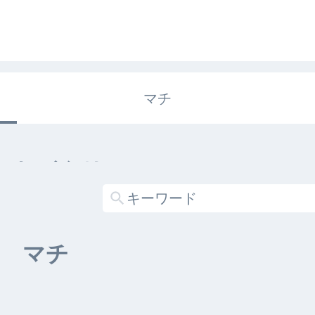
マチ
エキガタリ
する記事がありません
マチ