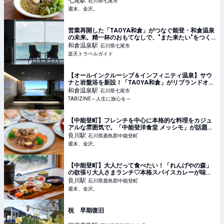
七尾
駅
石川県七尾市
週末、金沢。
営業再開した「TAOYA和倉」がつなぐ能登・和倉温泉
の未来。精一杯のおもてなしで、"また来たい"をつく
る 【楽天トラベル】
和倉温泉
駅
石川県七尾市
楽天トラベルガイド
【オールインクルーシブ＆インフィニティ温泉】サウ
ナと岩盤浴を新設！「TAOYA和倉」がリブランドオー
プン | TABIZINE～人生に旅心を～
和倉温泉
駅
石川県七尾市
TABIZINE～人生に旅心を～
【中能登町】フレンチを中心に本格的な料理をカジュ
アルな雰囲気で。「中能登洋食堂 メッシモ」が話題！
【NEW OPEN】 - 週末、金沢。
良川
駅
石川県鹿島郡中能登町
週末、金沢。
【中能登町】大人だって食べたい！「れんげやの森」
の欲張り大人さまランチ♡本格スパイスカレーが味わ
えるシェアキッチンも開始！ - 週末、金沢。
良川
駅
石川県鹿島郡中能登町
週末、金沢。
祝 早期復旧