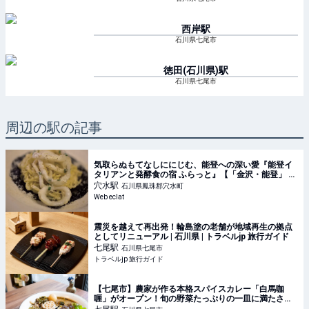
西岸
駅
石川県七尾市
徳田(石川県)
駅
石川県七尾市
周辺の駅の記事
気取らぬもてなしににじむ、能登への深い愛『能登イ
タリアンと発酵食の宿 ふらっと』【「金沢・能登」 心
ほどく大人旅】
穴水
駅
石川県鳳珠郡穴水町
Web eclat
震災を越えて再出発！輪島塗の老舗が地域再生の拠点
としてリニューアル | 石川県 | トラベルjp 旅行ガイド
七尾
駅
石川県七尾市
トラベルjp 旅行ガイド
【七尾市】農家が作る本格スパイスカレー「白馬咖
喱」がオープン！旬の野菜たっぷりの一皿に満たされ
る♡【NEW OPEN】 - 週末、金沢。