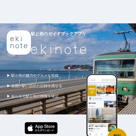
駅と街のガイドブックアプリ
▶ 駅と街の魅力やグルメを投稿
▶ 全国の駅に訪れた記録を残せる
▶ あらゆる駅と街の情報を確認