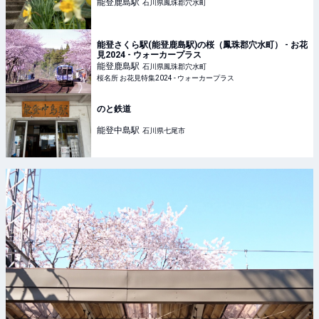
能登鹿島
駅
石川県鳳珠郡穴水町
能登さくら駅(能登鹿島駅)の桜（鳳珠郡穴水町） - お花
見2024 - ウォーカープラス
能登鹿島
駅
石川県鳳珠郡穴水町
桜名所 お花見特集2024 - ウォーカープラス
のと鉄道
能登中島
駅
石川県七尾市