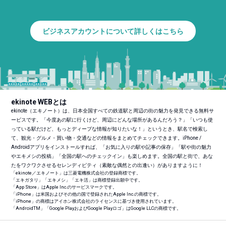
ビジネスアカウントについて詳しくはこちら
ekinote WEBとは
ekinote（エキノート）は、日本全国すべての鉄道駅と周辺の街の魅力を発見できる無料サ
ービスです。「今度あの駅に行くけど、周辺にどんな場所があるんだろう？」「いつも使
っている駅だけど、もっとディープな情報が知りたいな！」というとき、駅名で検索し
て、観光・グルメ・買い物・交通などの情報をまとめてチェックできます。iPhone /
Androidアプリをインストールすれば、「お気に入りの駅や記事の保存」「駅や街の魅力
やエキメシの投稿」「全国の駅へのチェックイン」も楽しめます。全国の駅と街で、あな
たをワクワクさせるセレンディピティ（素敵な偶然との出逢い）がありますように！
「ekinote／エキノート」は三菱電機株式会社の登録商標です。
「エキガタリ」「エキメシ」「エキ活」は商標登録出願中です。
「App Store」はApple Inc.のサービスマークです。
「iPhone」は米国およびその他の国で登録されたApple Inc.の商標です。
「iPhone」の商標はアイホン株式会社のライセンスに基づき使用されています。
「Android
TM
」「Google PlayおよびGoogle Playロゴ」はGoogle LLCの商標です。