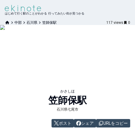
はじめて行く駅のことがわかる 行ってみたい街が見つかる
中部
石川県
笠師保駅
117
views
0
かさしほ
笠師保
駅
石川県七尾市
ポスト
シェア
URLをコピー