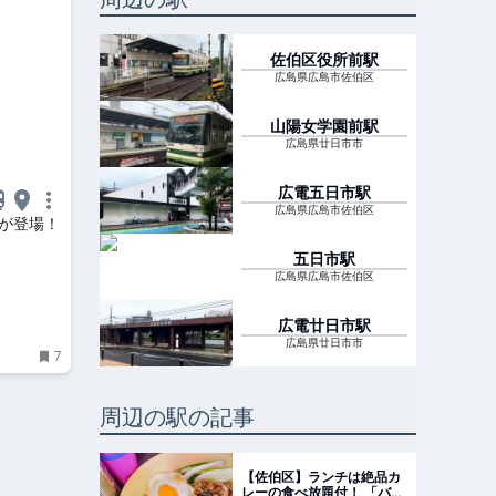
佐伯区役所前
駅
広島県広島市佐伯区
山陽女学園前
駅
広島県廿日市市
広電五日市
駅
広島県広島市佐伯区
スが登場！
五日市
駅
広島県広島市佐伯区
広電廿日市
駅
広島県廿日市市
7
周辺の駅の記事
【佐伯区】ランチは絶品カ
レーの食べ放題付！ 「バン