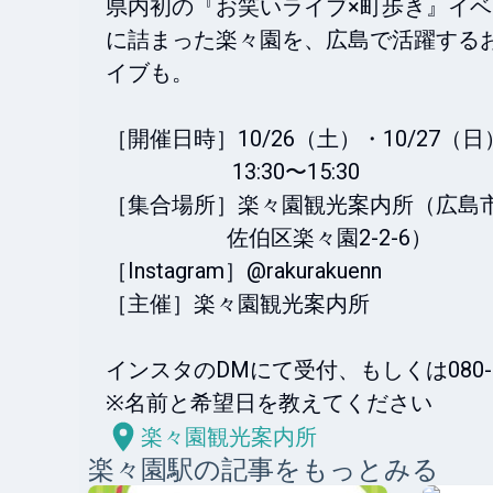
県内初の『お笑いライブ×町歩き』イ
に詰まった楽々園を、広島で活躍する
イブも。

［開催日時］10/26（土）・10/27（日）
                       13:30〜15:30

［集合場所］楽々園観光案内所（広島市
                      佐伯区楽々園2-2-6）

［Instagram］@rakurakuenn

［主催］楽々園観光案内所

インスタのDMにて受付、もしくは080-19
※名前と希望日を教えてください
楽々園観光案内所
楽々園
駅の記事をもっとみる