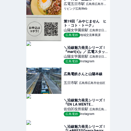
コク食堂バードマン」
広電五日市
駅
広島県広島市佐
リビング広島Web
伯区
第19回「みやじません ヒ
ト・コト・トーク」
山陽女学園前
駅
広島県廿日市
広島電鉄
地域交流事業課
市
＼沿線魅力発見シリーズ！
『mart(s)』／ 広電スタッ
フが広電沿線の魅力的なス
山陽女学園前
駅
広島県廿日市
ポットの情報を発見する
広島電鉄
Instagram
市
「沿線魅力発見シリーズ」
☆彡
広島電鉄さんと山陽本線
五日市
駅
広島県広島市佐伯区
＼沿線魅力発見シリーズ！
『EN LA MENTE
COFFEE』／ 広電スタッフ
佐伯区役所前
駅
広島県広島市
が広電沿線の魅力的なスポ
広島電鉄
Instagram
佐伯区
ットの情報を発見する「沿
線魅
＼沿線魅力発見シリーズ！
『LeBRESSOvery berry