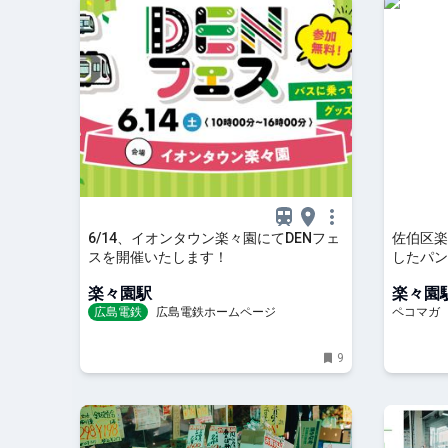
6/14、イオンタウン楽々園にてDENフェ
佐伯区楽
スを開催いたします！
したパン
た
楽々園駅
楽々園
広島電鉄
広島電鉄ホームページ
ペコマガ
9