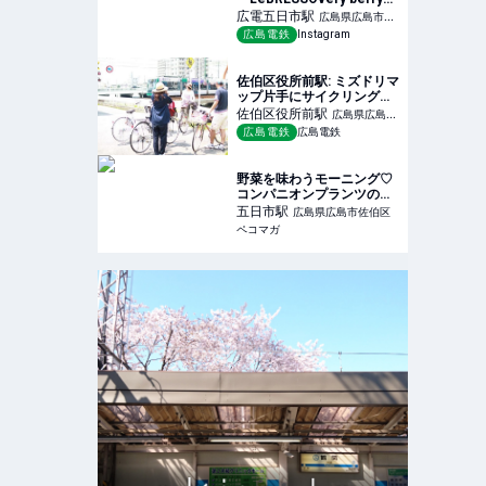
soup広島五日市店』／
広電五日市
駅
広島県広島市佐
広島電鉄
Instagram
伯区
佐伯区役所前駅: ミズドリマ
ップ片手にサイクリングで
GO！
佐伯区役所前
駅
広島県広島市
広島電鉄
広島電鉄
佐伯区
野菜を味わうモーニング♡
コンパニオンプランツの新
登場メニューをレポート
五日市
駅
広島県広島市佐伯区
ペコマガ