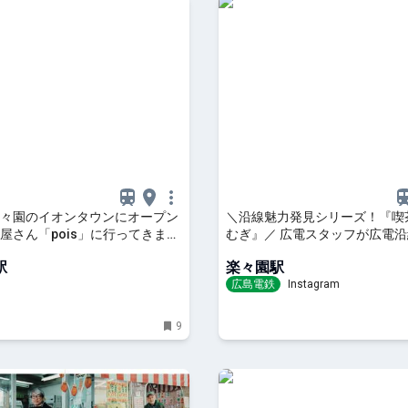
々園のイオンタウンにオープン
＼沿線魅力発見シリーズ！『喫
屋さん「pois」に行ってきまし
むぎ』／ 広電スタッフが広電
的なスポットの情報を発見する
駅
楽々園駅
力発見シリーズ」☆彡
広島電鉄
Instagram
9