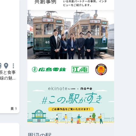
茶と食事
沿線の魅力
「沿線魅
9
周辺の駅