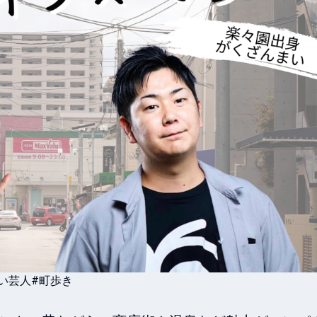
い芸人
#町歩き