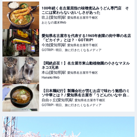
100年続く名古屋屈指の味噌煮込みうどん専門店 そ
こには変わらないおいしさがあった
吹上(愛知県)
駅
愛知県名古屋市千種区
おとなの週末Web
愛知県名古屋市を代表する1965年創業の街中華の名店
「ピカイチ」とは？ - GOTRIP!
今池(愛知県)
駅
愛知県名古屋市千種区
GOTRIP! - 明日、旅に行きたくなるメディア
【悶絶必至！】名古屋市東山動植物園の小さなマヌル
ネコ3兄弟
本山(愛知県)
駅
愛知県名古屋市千種区
Hanako Web
【日本麺紀行】製麺会社が営むお店で味わう魅惑のミ
ソ中華とは？ / 愛知県名古屋市「うどんのいなや 自由
ヶ丘店」 - GOTRIP!
自由ヶ丘(愛知県)
駅
愛知県名古屋市千種区
GOTRIP! - 明日、旅に行きたくなるメディア