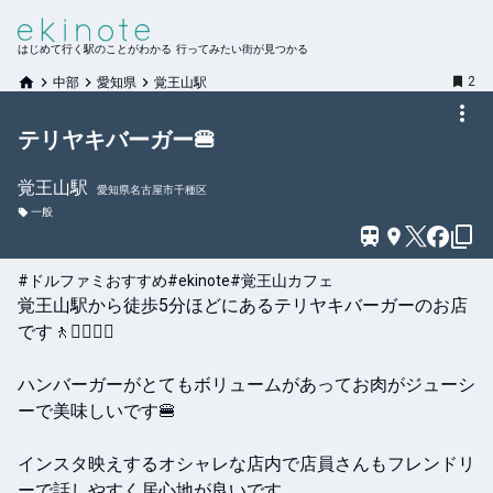
はじめて行く駅のことがわかる 行ってみたい街が見つかる
2
中部
愛知県
覚王山駅
テリヤキバーガー🍔
覚王山
駅
愛知県名古屋市千種区
一般
#ドルファミおすすめ
#ekinote
#覚王山カフェ
覚王山駅から徒歩5分ほどにあるテリヤキバーガーのお店
です🚶🚶‍♀️🚶‍♂️

ハンバーガーがとてもボリュームがあってお肉がジューシ
ーで美味しいです🍔

インスタ映えするオシャレな店内で店員さんもフレンドリ
ーで話しやすく居心地が良いです
