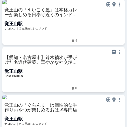
覚王山の「えいこく屋」は本格カレ
ーが楽しめる日泰寺近くのインド料
理店
覚王山駅
ナゴレコ｜名古屋めしレコメンド
5
【愛知・名古屋市】鈴木禎次が手が
けた名近代建築。華やかな社交場
〈揚輝荘〉へ｜甲斐みのりの建築半
覚王山駅
日散歩
Casa BRUTUS
8
覚王山の「ぐらんま」は個性的な手
作りおやつが楽しめるおはぎ専門店
覚王山駅
ナゴレコ｜名古屋めしレコメンド