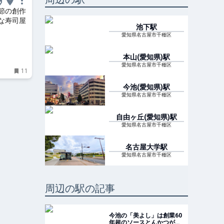
節の創作
な寿司屋
池下
駅
愛知県名古屋市千種区
本山(愛知県)
駅
愛知県名古屋市千種区
11
今池(愛知県)
駅
愛知県名古屋市千種区
自由ヶ丘(愛知県)
駅
愛知県名古屋市千種区
名古屋大学
駅
愛知県名古屋市千種区
周辺の駅の記事
今池の「美よし」は創業60
年超のソースとんかつが人