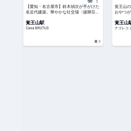
【愛知・名古屋市】鈴木禎次が手がけた
覚王山の
名近代建築。華やかな社交場〈揚輝荘〉
おやつが
へ｜甲斐みのりの建築半日散歩
覚王山駅
覚王山
Casa BRUTUS
ナゴレコ
8