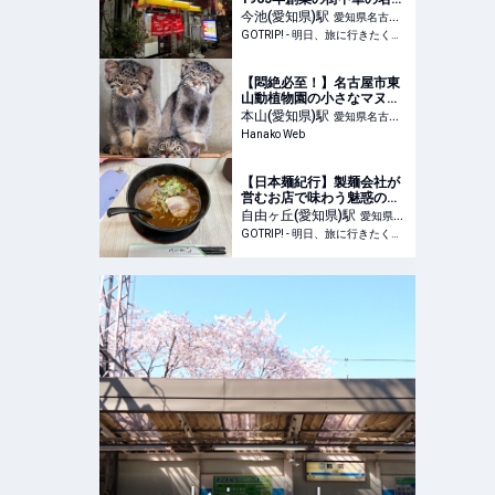
「ピカイチ」とは？ -
今池(愛知県)
駅
愛知県名古屋
GOTRIP!
GOTRIP! - 明日、旅に行きたくなるメディア
市千種区
【悶絶必至！】名古屋市東
山動植物園の小さなマヌル
ネコ3兄弟
本山(愛知県)
駅
愛知県名古屋
Hanako Web
市千種区
【日本麺紀行】製麺会社が
営むお店で味わう魅惑のミ
ソ中華とは？ / 愛知県名古
自由ヶ丘(愛知県)
駅
愛知県名
屋市「うどんのいなや 自由
GOTRIP! - 明日、旅に行きたくなるメディア
古屋市千種区
ヶ丘店」 - GOTRIP!