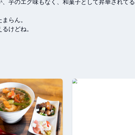
が、芋のエグ味もなく、和菓子として昇華されてる
まらん。

るけどね。
