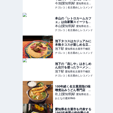
気の専門店
今池(愛知県)
駅
愛知県名古屋
ナゴレコ｜名古屋めしレコメンド
市千種区
本山の「レトロカームカフ
ェ」は自家製スイーツも人
気の静かなカフェ
本山(愛知県)
駅
愛知県名古屋
ナゴレコ｜名古屋めしレコメンド
市千種区
池下タコスはカジュアルに
本格タコスが楽しめる立ち
寄りやすいタコス料理店
池下
駅
愛知県名古屋市千種区
ナゴレコ｜名古屋めしレコメンド
池下の「㐂しや」はきしめ
ん出汁を使ったラーメンが
楽しめる人気きしめん店
池下
駅
愛知県名古屋市千種区
ナゴレコ｜名古屋めしレコメンド
100年続く名古屋屈指の味
噌煮込みうどん専門店 そ
こには変わらないおいしさ
吹上(愛知県)
駅
愛知県名古屋
があった
おとなの週末Web
市千種区
愛知県名古屋市を代表する
1965年創業の街中華の名店