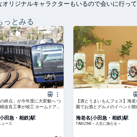
なオリジナルキャラクターもいるので会いに行って
もっとみる
の終点」が今年度に大変貌へ つ
【酒とうまいもんフェス】海老
模改良工事が竣工 ホームドアも
園でお酒とグルメのイベント開
 乗りものニュース
日から3日まで
(小田急・相鉄)駅
海老名(小田急・相鉄)駅
ニュース
TABIZINE～人生に旅心を～