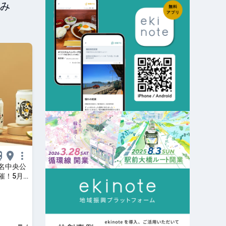
み
名中央公
催！5月1