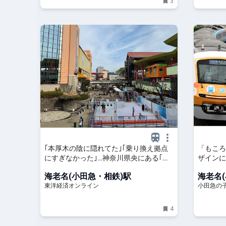
3
｢本厚木の陰に隠れてた｣｢乗り換え拠点
「もころ
にすぎなかった｣…神奈川県央にある｢素
ザインに
通りされる駅｣が大激変したワケ
｜小田急
海老名(小田急・相鉄)駅
海老名
だきゅう
東洋経済オンライン
小田急の子
4