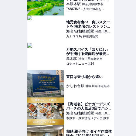
間がゆっくり流れる宮ヶ瀬
本厚木
駅
神奈川県厚木市
湖畔エリアで絶景の吊り橋
TABIZINE～人生に旅心を～
＆食べ歩き | TABIZINE～人
生に旅心を～
地元食材食べ、良いスター
トを 海老名のレストラン、
週末限定の朝ブッフェ | カ
海老名(相模線)
駅
神奈川県海
ナロコ by 神奈川新聞
カナロコ by 神奈川新聞
老名市
万能スパイス「ほりにし」
が手掛ける焼肉店が最高す
ぎた / ほりにしバニラアイ
厚木
駅
神奈川県海老名市
スは奇跡の美味さ
ロケットニュース24
東口は乗り場から遠い
かしわ台
駅
神奈川県海老名市
【海老名】ビナガーデンズ
パーチの人気店3店でハシ
ゴ酒★立ち飲み企画「海老
海老名(相模線)
駅
神奈川県海
名パーチ横丁」9月17日ス
本厚木・厚木情報メディア 厚木らぼ
老名市
タート♪ | 本厚木・厚木情報
メディア 厚木らぼ
相鉄 親子向け ダイヤ作成体
験会（2024年9月15日） -