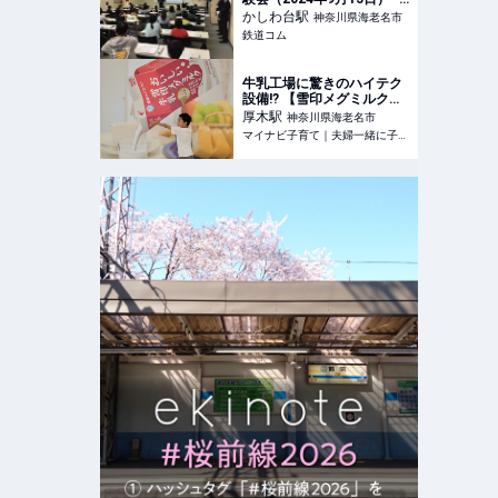
鉄道コム
かしわ台
駅
神奈川県海老名市
鉄道コム
牛乳工場に驚きのハイテク
設備!? 【雪印メグミルク】
海老名工場に親子で行って
厚木
駅
神奈川県海老名市
みたら、意外すぎる光景に
マイナビ子育て｜夫婦一緒に子育て
びっくり（神奈川・海老名
市）