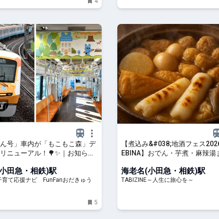
4
ん号」車内が「もこもこ森」デ
【煮込み&#038;地酒フェス2026 
リニューアル！🌳✨｜お知らせ
EBINA】おでん・芋煮・麻辣湯
の子育て応援ナビ FunFanお
国のご当地煮込みと地酒が集まる
(小田急・相鉄)駅
海老名(小田急・相鉄)駅
TABIZINE～人生に旅心を～
育て応援ナビ FunFanおだきゅう
TABIZINE～人生に旅心を～
5