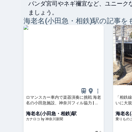
パンダ宮司やネギ禰宜など、ユニーク
ましょう。
海老名(小田急・相鉄)
駅の記事を
ロマンスカー車内で楽器演奏に挑戦 海老
「相鉄線
名の小田急施設、神奈川フィル協力 | カ
いに大規
ナロコ by 神奈川新聞
設置 |
海老名(小田急・相鉄)駅
海老名
カナロコ by 神奈川新聞
乗りもの