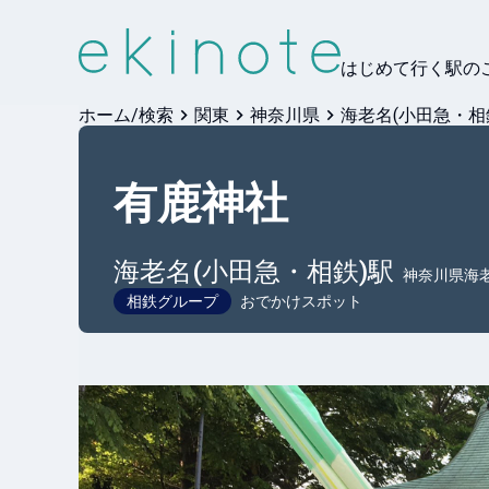
はじめて行く駅の
ホーム/検索
関東
神奈川県
海老名(小田急・相
有鹿神社
海老名(小田急・相鉄)
駅
神奈川県海
相鉄グループ
おでかけスポット