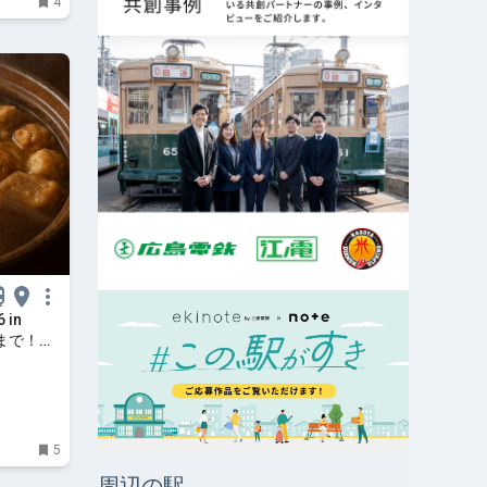
4
in
まで！全
 |
5
周辺の駅