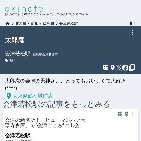
はじめて行く駅のことがわかる 行ってみたい街が見つかる
1
北海道・東北
福島県
会津若松駅
太郎庵
会津若松
駅
福島県会津若松市
旅行
太郎庵の会津の天神さま、とってもおいしくて大好き
太郎庵鶴ヶ城前店
会津若松
駅の記事をもっとみる
会津の新名所！「ヒューマンハブ天
寧寺倉庫」で“会津ごころ”に出会う
旅 | 福島県 | トラベルjp 旅行ガイド
会津若松駅
トラベルjp 旅行ガイド