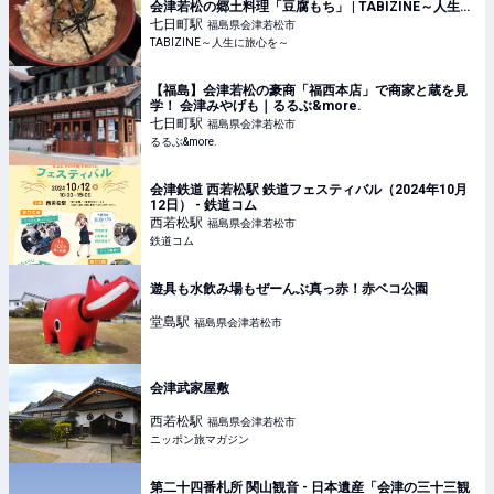
会津若松の郷土料理「豆腐もち」 | TABIZINE～人生に
旅心を～
七日町
駅
福島県会津若松市
TABIZINE～人生に旅心を～
【福島】会津若松の豪商「福西本店」で商家と蔵を見
学！ 会津みやげも｜るるぶ&more.
七日町
駅
福島県会津若松市
るるぶ&more.
会津鉄道 西若松駅 鉄道フェスティバル（2024年10月
12日） - 鉄道コム
西若松
駅
福島県会津若松市
鉄道コム
遊具も水飲み場もぜーんぶ真っ赤！赤ベコ公園
堂島
駅
福島県会津若松市
会津武家屋敷
西若松
駅
福島県会津若松市
ニッポン旅マガジン
第二十四番札所 関山観音 - 日本遺産「会津の三十三観