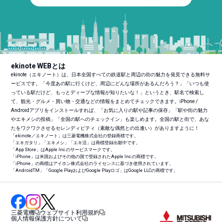
ekinote WEBとは
ekinote（エキノート）は、日本全国すべての鉄道駅と周辺の街の魅力を発見できる無料サ
ービスです。「今度あの駅に行くけど、周辺にどんな場所があるんだろう？」「いつも使
っている駅だけど、もっとディープな情報が知りたいな！」というとき、駅名で検索し
て、観光・グルメ・買い物・交通などの情報をまとめてチェックできます。iPhone /
Androidアプリをインストールすれば、「お気に入りの駅や記事の保存」「駅や街の魅力
やエキメシの投稿」「全国の駅へのチェックイン」も楽しめます。全国の駅と街で、あな
たをワクワクさせるセレンディピティ（素敵な偶然との出逢い）がありますように！
「ekinote／エキノート」は三菱電機株式会社の登録商標です。
「エキガタリ」「エキメシ」「エキ活」は商標登録出願中です。
「App Store」はApple Inc.のサービスマークです。
「iPhone」は米国およびその他の国で登録されたApple Inc.の商標です。
「iPhone」の商標はアイホン株式会社のライセンスに基づき使用されています。
「Android
TM
」「Google PlayおよびGoogle Playロゴ」はGoogle LLCの商標です。
三菱電機
ウェブサイト利用規約
個人情報保護方針について