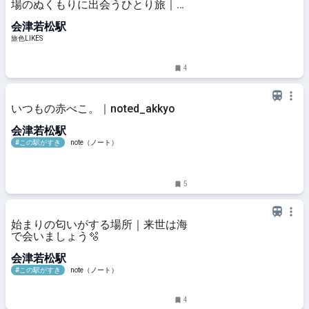
場のぬくもりに出会うひとり旅｜旅
色LIKES
会津若松駅
旅色LIKES
4
いつもの赤べこ。｜noted_akkyo
会津若松駅
#この駅がすき
note（ノート）
5
始まりの匂いがする場所｜来世は海
で会いましょう🫧
会津若松駅
#この駅がすき
note（ノート）
4