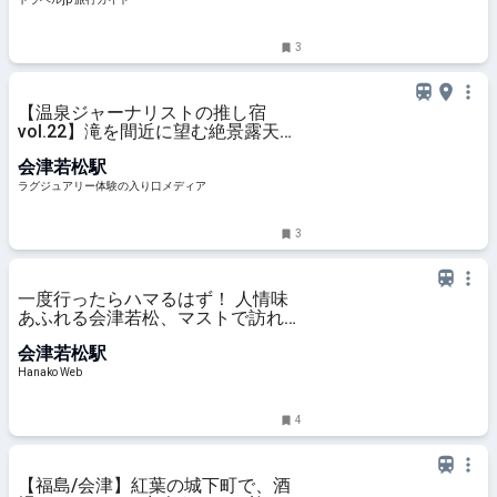
3
【温泉ジャーナリストの推し宿
vol.22】滝を間近に望む絶景露天風
呂と川床料理で初夏の風情を満喫す
会津若松駅
る「原瀧」
ラグジュアリー体験の入り口メディア
3
一度行ったらハマるはず！ 人情味
あふれる会津若松、マストで訪れた
いスポット9選
会津若松駅
Hanako Web
4
【福島/会津】紅葉の城下町で、酒