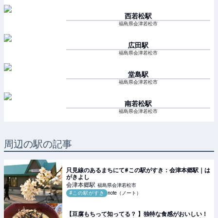
西若松
駅
福島県会津若松市
広田
駅
福島県会津若松市
堂島
駅
福島県会津若松市
南若松
駅
福島県会津若松市
周辺の駅の記事
只見線のあるまちにて#この駅がすき：会津本郷駅｜は
がきよし
会津本郷
駅
福島県会津若松市
#この駅がすき
note（ノート）
【豆腐もちって知ってる？ 】独特な食感がおいしい！