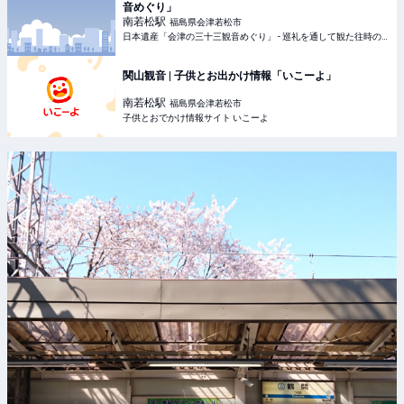
音めぐり」
南若松
駅
福島県会津若松市
日本遺産「会津の三十三観音めぐり」 - 巡礼を通して観た往時の会津の文化
関山観音 | 子供とお出かけ情報「いこーよ」
南若松
駅
福島県会津若松市
子供とおでかけ情報サイト いこーよ