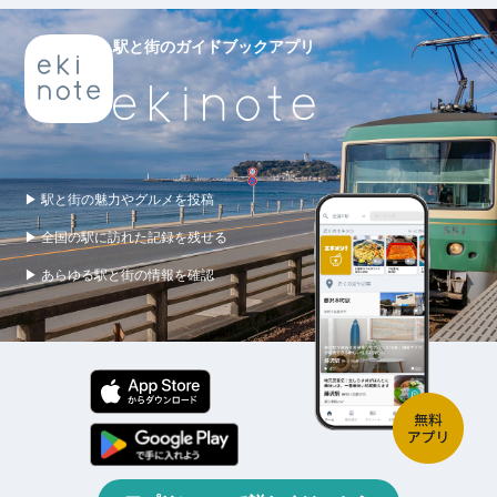
駅と街のガイドブックアプリ
▶ 駅と街の魅力やグルメを投稿
▶ 全国の駅に訪れた記録を残せる
▶ あらゆる駅と街の情報を確認