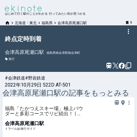
はじめて行く駅のことがわかる 行ってみたい街が見つかる
9
北海道・東北
福島県
会津高原尾瀬口駅
終点定時到着
会津高原尾瀬口
駅
福島県南会津郡南会津町
旅行
#会津鉄道
#野岩鉄道
2022年10月29日 522D AT-501
会津高原尾瀬口
駅の記事をもっとみる
福島「たかつえスキー場」極上パウ
ダーと多彩コースでリピ続出！ | 福
島県 | トラベルjp 旅行ガイド
会津高原尾瀬口駅
トラベルjp 旅行ガイド