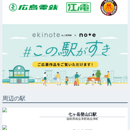
周辺の駅
七ヶ岳登山口
駅
福島県南会津郡南会津町