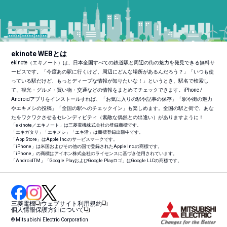
ekinote WEBとは
ekinote（エキノート）は、日本全国すべての鉄道駅と周辺の街の魅力を発見できる無料サ
ービスです。「今度あの駅に行くけど、周辺にどんな場所があるんだろう？」「いつも使
っている駅だけど、もっとディープな情報が知りたいな！」というとき、駅名で検索し
て、観光・グルメ・買い物・交通などの情報をまとめてチェックできます。iPhone /
Androidアプリをインストールすれば、「お気に入りの駅や記事の保存」「駅や街の魅力
やエキメシの投稿」「全国の駅へのチェックイン」も楽しめます。全国の駅と街で、あな
たをワクワクさせるセレンディピティ（素敵な偶然との出逢い）がありますように！
「ekinote／エキノート」は三菱電機株式会社の登録商標です。
「エキガタリ」「エキメシ」「エキ活」は商標登録出願中です。
「App Store」はApple Inc.のサービスマークです。
「iPhone」は米国およびその他の国で登録されたApple Inc.の商標です。
「iPhone」の商標はアイホン株式会社のライセンスに基づき使用されています。
「Android
TM
」「Google PlayおよびGoogle Playロゴ」はGoogle LLCの商標です。
三菱電機
ウェブサイト利用規約
個人情報保護方針について
© Mitsubishi Electric Corporation