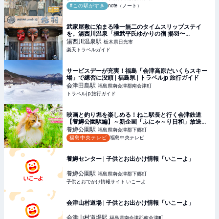
#この駅がすき
note（ノート）
武家屋敷に泊まる唯一無二のタイムスリップステイ
を。湯西川温泉「桓武平氏ゆかりの宿 揚羽〜
AGEHA〜」 【楽天トラベル】
湯西川温泉
駅
栃木県日光市
楽天トラベルガイド
サービスデーが充実！福島「会津高原だいくらスキー
場」で練習に没頭 | 福島県 | トラベルjp 旅行ガイド
会津田島
駅
福島県南会津郡南会津町
トラベルjp 旅行ガイド
映画と釣り堀を楽しめる！ねこ駅長と行く会津鉄道
【養鱒公園駅編】～新企画「ふにゃ～り日和」放送開
始～#PR｜Chu! PRESS
養鱒公園
駅
福島県南会津郡下郷町
福島中央テレビ
福島中央テレビ
養鱒センター | 子供とお出かけ情報「いこーよ」
養鱒公園
駅
福島県南会津郡下郷町
子供とおでかけ情報サイト いこーよ
会津山村道場 | 子供とお出かけ情報「いこーよ」
会津山村道場
駅
福島県南会津郡南会津町