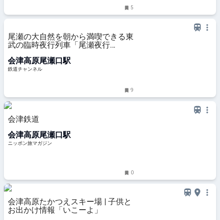
5
尾瀬の大自然を朝から満喫できる東
武の臨時夜行列車「尾瀬夜行
23:45」 今季も運行決定！ 5/7販売
会津高原尾瀬口駅
開始 | 鉄道ニュース | 鉄道チャンネ
ル
鉄道チャンネル
9
会津鉄道
会津高原尾瀬口駅
ニッポン旅マガジン
0
会津高原たかつえスキー場 | 子供と
お出かけ情報「いこーよ」