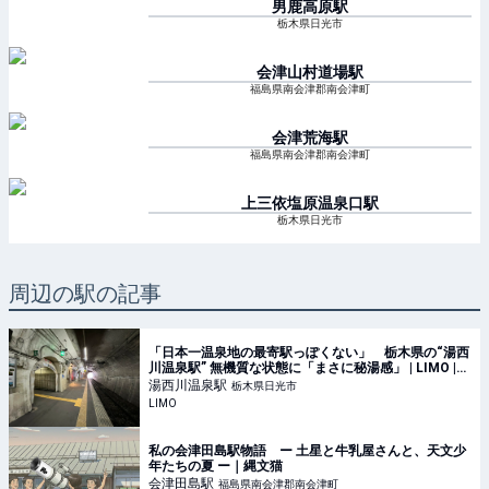
男鹿高原
駅
栃木県日光市
会津山村道場
駅
福島県南会津郡南会津町
会津荒海
駅
福島県南会津郡南会津町
上三依塩原温泉口
駅
栃木県日光市
周辺の駅の記事
「日本一温泉地の最寄駅っぽくない」 栃木県の“湯西
川温泉駅” 無機質な状態に「まさに秘湯感」 | LIMO |
くらしとお金の経済メディア
湯西川温泉
駅
栃木県日光市
LIMO
私の会津田島駅物語 ー 土星と牛乳屋さんと、天文少
年たちの夏 ー｜縄文猫
会津田島
駅
福島県南会津郡南会津町