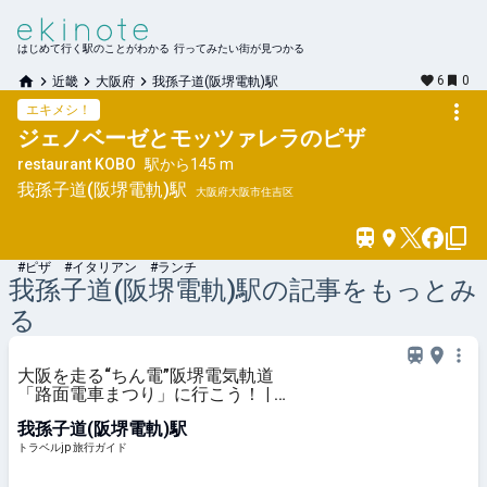
はじめて行く駅のことがわかる 行ってみたい街が見つかる
6
0
近畿
大阪府
我孫子道(阪堺電軌)駅
エキメシ！
ジェノベーゼとモッツァレラのピザ
restaurant KOBO
駅から
145 m
我孫子道(阪堺電軌)
駅
大阪府大阪市住吉区
#ピザ #イタリアン #ランチ
我孫子道(阪堺電軌)
駅の記事をもっとみ
る
大阪を走る“ちん電”阪堺電気軌道
「路面電車まつり」に行こう！ | 大
阪府 | トラベルjp 旅行ガイド
我孫子道(阪堺電軌)駅
トラベルjp 旅行ガイド