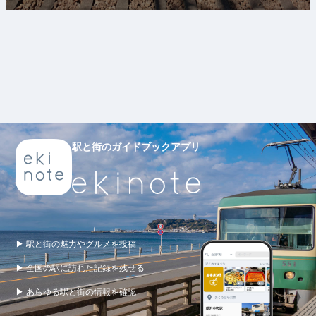
駅と街のガイドブックアプリ
▶ 駅と街の魅力やグルメを投稿
▶ 全国の駅に訪れた記録を残せる
▶ あらゆる駅と街の情報を確認