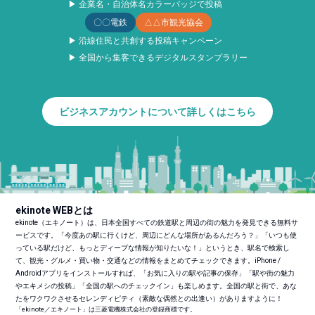
▶ 企業名・自治体名カラーバッジで投稿
〇〇電鉄
△△市観光協会
▶ 沿線住民と共創する投稿キャンペーン
▶ 全国から集客できるデジタルスタンプラリー
ビジネスアカウントについて詳しくはこちら
ekinote WEBとは
ekinote（エキノート）は、日本全国すべての鉄道駅と周辺の街の魅力を発見できる無料サ
ービスです。「今度あの駅に行くけど、周辺にどんな場所があるんだろう？」「いつも使
っている駅だけど、もっとディープな情報が知りたいな！」というとき、駅名で検索し
て、観光・グルメ・買い物・交通などの情報をまとめてチェックできます。iPhone /
Androidアプリをインストールすれば、「お気に入りの駅や記事の保存」「駅や街の魅力
やエキメシの投稿」「全国の駅へのチェックイン」も楽しめます。全国の駅と街で、あな
たをワクワクさせるセレンディピティ（素敵な偶然との出逢い）がありますように！
「ekinote／エキノート」は三菱電機株式会社の登録商標です。