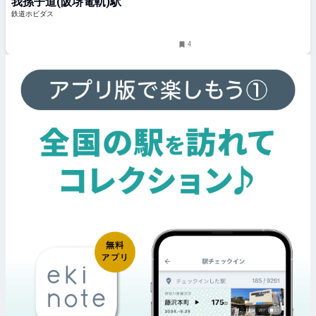
我孫子道(阪堺電軌)駅
鉄道ホビダス
4