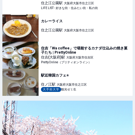
街・住みたい街・私の街
住之江公園
駅
大阪府大阪市住之江区
LIFE LIST - 好きな街・住みたい街・私の街
カレーライス
住之江公園
駅
大阪府大阪市住之江区
住吉「Wa coffee」で堪能するカナダ仕込みの焼き菓
子たち | PrettyOnline
住吉(大阪府)
駅
大阪府大阪市住吉区
PrettyOnline（プリティオンライン）
駅近韓国カフェ⭐️
住ノ江
駅
大阪府大阪市住之江区
大手前大学
観光ゼミ生