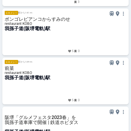
3
駅から141 m
エキメシ！
ボンゴレビアンコからすみのせ
restaurant KOBO
我孫子道(阪堺電軌)駅
5
0
駅から139 m
エキメシ！
前菜
restaurant KOBO
我孫子道(阪堺電軌)駅
5
0
阪堺「グルメフェスタ2023春」を
我孫子道車庫で開催 | 鉄道ホビダス