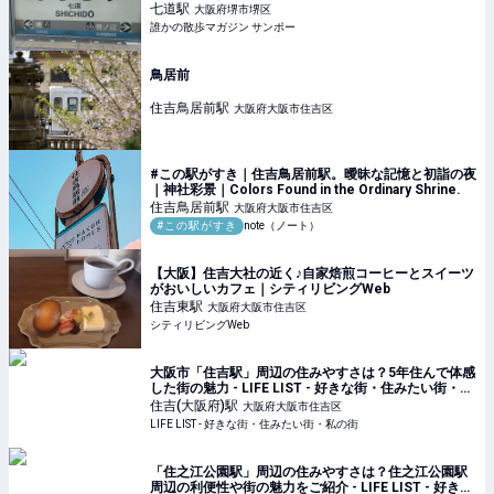
七道
駅
大阪府堺市堺区
誰かの散歩マガジン サンポー
鳥居前
住吉鳥居前
駅
大阪府大阪市住吉区
#この駅がすき｜住吉鳥居前駅。曖昧な記憶と初詣の夜
｜神社彩景｜Colors Found in the Ordinary Shrine.
住吉鳥居前
駅
大阪府大阪市住吉区
#この駅がすき
note（ノート）
【大阪】住吉大社の近く♪自家焙煎コーヒーとスイーツ
がおいしいカフェ｜シティリビングWeb
住吉東
駅
大阪府大阪市住吉区
シティリビングWeb
大阪市「住吉駅」周辺の住みやすさは？5年住んで体感
した街の魅力 - LIFE LIST - 好きな街・住みたい街・私
の街
住吉(大阪府)
駅
大阪府大阪市住吉区
LIFE LIST - 好きな街・住みたい街・私の街
「住之江公園駅」周辺の住みやすさは？住之江公園駅
周辺の利便性や街の魅力をご紹介 - LIFE LIST - 好きな