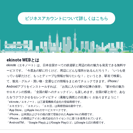
ビジネスアカウントについて詳しくはこちら
ekinote WEBとは
ekinote（エキノート）は、日本全国すべての鉄道駅と周辺の街の魅力を発見できる無料サ
ービスです。「今度あの駅に行くけど、周辺にどんな場所があるんだろう？」「いつも使
っている駅だけど、もっとディープな情報が知りたいな！」というとき、駅名で検索し
て、観光・グルメ・買い物・交通などの情報をまとめてチェックできます。iPhone /
Androidアプリをインストールすれば、「お気に入りの駅や記事の保存」「駅や街の魅力
やエキメシの投稿」「全国の駅へのチェックイン」も楽しめます。全国の駅と街で、あな
たをワクワクさせるセレンディピティ（素敵な偶然との出逢い）がありますように！
「ekinote／エキノート」は三菱電機株式会社の登録商標です。
「エキガタリ」「エキメシ」「エキ活」は商標登録出願中です。
「App Store」はApple Inc.のサービスマークです。
「iPhone」は米国およびその他の国で登録されたApple Inc.の商標です。
「iPhone」の商標はアイホン株式会社のライセンスに基づき使用されています。
「Android
TM
」「Google PlayおよびGoogle Playロゴ」はGoogle LLCの商標です。