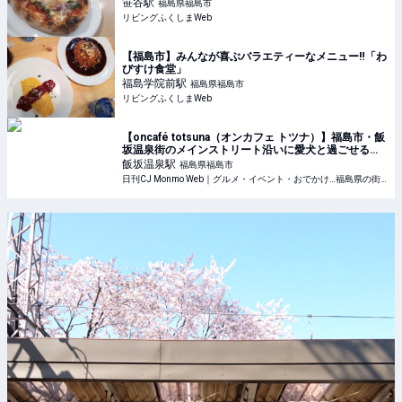
笹谷
駅
福島県福島市
リビングふくしまWeb
【福島市】みんなが喜ぶバラエティーなメニュー‼「わ
びすけ食堂」
福島学院前
駅
福島県福島市
リビングふくしまWeb
【oncafé totsuna（オンカフェ トツナ）】福島市・飯
坂温泉街のメインストリート沿いに愛犬と過ごせるカ
フェ『oncafé totsuna』がオープン！
飯坂温泉
駅
福島県福島市
日刊CJ Monmo Web｜グルメ・イベント・おでかけ…福島県の街ネタをご紹介｜