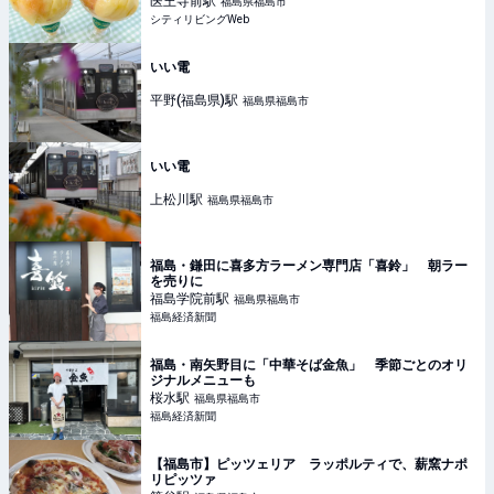
医王寺前
駅
福島県福島市
シティリビングWeb
いい電
平野(福島県)
駅
福島県福島市
いい電
上松川
駅
福島県福島市
福島・鎌田に喜多方ラーメン専門店「喜鈴」 朝ラー
を売りに
福島学院前
駅
福島県福島市
福島経済新聞
福島・南矢野目に「中華そば金魚」 季節ごとのオリ
ジナルメニューも
桜水
駅
福島県福島市
福島経済新聞
【福島市】ピッツェリア ラッポルティで、薪窯ナポ
リピッツァ