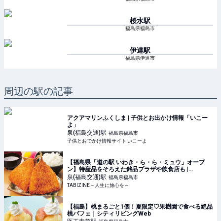
桜水
駅
福島県福島市
伊達
駅
福島県伊達市
周辺の駅の記事
アクアマリンふくしま | 子供とお出かけ情報「いこー
よ」
泉(福島交通)
駅
福島県福島市
子供とおでかけ情報サイト いこーよ
【福島県「道の駅 いわき・ら・ら・ミュウ」オープ
ン】特産品をそろえた銘品プラザや飲食店も |
TABIZINE～人生に旅心を～
泉(福島交通)
駅
福島県福島市
TABIZINE～人生に旅心を～
【福島】桃まるごと1個！夏限定♡果樹園で食べる絶品
桃パフェ｜シティリビングWeb