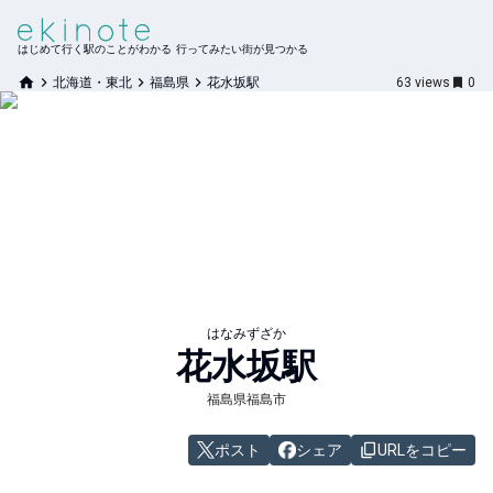
はじめて行く駅のことがわかる 行ってみたい街が見つかる
北海道・東北
福島県
花水坂駅
63
views
0
はなみずざか
花水坂
駅
福島県福島市
ポスト
シェア
URLをコピー