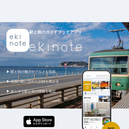
駅と街のガイドブックアプリ
▶ 駅と街の魅力やグルメを投稿
▶ 全国の駅に訪れた記録を残せる
▶ あらゆる駅と街の情報を確認