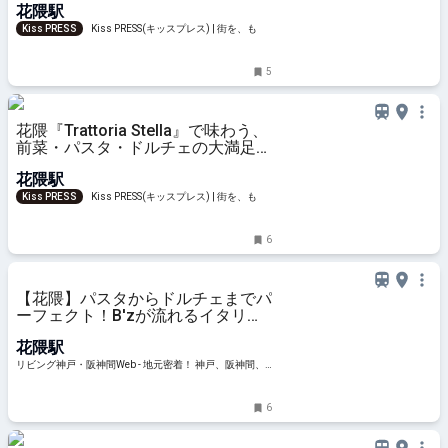
花隈駅
Kiss PRESS
Kiss PRESS(キッスプレス) | 街を、もっ
と楽しもう
5
花隈『Trattoria Stella』で味わう、
前菜・パスタ・ドルチェの大満足ラ
ンチ
花隈駅
Kiss PRESS
Kiss PRESS(キッスプレス) | 街を、もっ
と楽しもう
6
【花隈】パスタからドルチェまでパ
ーフェクト！B'zが流れるイタリア
ン「TRATTORIA STELLA（トラッ
花隈駅
トリアステラ）」
リビング神戸・阪神間Web - 地元密着！ 神戸、阪神間、
北阪神、明石ほかのグルメ、イベント、お出かけ、習い
事情報
6