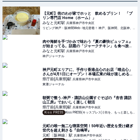
【元町】街のわが家でホッと 飲めるプリン！ 「プ
リン専門店 Home（ホーム）」
みなと元町
駅
兵庫県神戸市中央区
リビング神戸・阪神間Web - 地元密着！ 神戸、阪神間、北阪神、明石ほかのグルメ、イベント、お出かけ、習い事情報
肉や海鮮を手づかみで味わう『夏の豪快ビュッフェ』
が始まってる。話題の「ジャークチキン」も食べ放
題。ポートタワーホテル | 神戸ジャーナル
みなと元町
駅
兵庫県神戸市中央区
神戸ジャーナル
神戸元町エリアに、手作り香港点心のお店「晴点心」
さんが4月1日にオープン！本場広東の味が楽しめるみ
たい #新規オープン #新店情報 #開店情報 #晴点心 | 東
県庁前(兵庫県)
駅
兵庫県神戸市中央区
灘ジャーナル
東灘ジャーナル
朝粥で整う♪神戸・諏訪山公園すぐそばの『杏杏 諏訪
山工房』でおいしく楽しく朝活
県庁前(兵庫県)
駅
兵庫県神戸市中央区
Kiss PRESS
Kiss PRESS(キッスプレス) | 街を、もっと楽しもう
元町の唯一無二な喫茶空間！50年近い歴史を受け継ぎ
世代を超え刺さる『自鳴琴』
元町〔阪神線〕
駅
兵庫県神戸市中央区