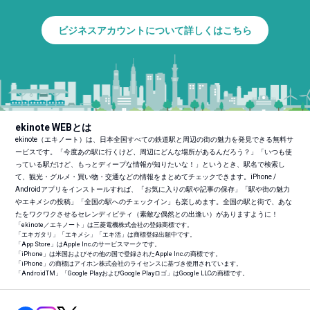
ビジネスアカウントについて詳しくはこちら
ekinote WEBとは
ekinote（エキノート）は、日本全国すべての鉄道駅と周辺の街の魅力を発見できる無料サ
ービスです。「今度あの駅に行くけど、周辺にどんな場所があるんだろう？」「いつも使
っている駅だけど、もっとディープな情報が知りたいな！」というとき、駅名で検索し
て、観光・グルメ・買い物・交通などの情報をまとめてチェックできます。iPhone /
Androidアプリをインストールすれば、「お気に入りの駅や記事の保存」「駅や街の魅力
やエキメシの投稿」「全国の駅へのチェックイン」も楽しめます。全国の駅と街で、あな
たをワクワクさせるセレンディピティ（素敵な偶然との出逢い）がありますように！
「ekinote／エキノート」は三菱電機株式会社の登録商標です。
「エキガタリ」「エキメシ」「エキ活」は商標登録出願中です。
「App Store」はApple Inc.のサービスマークです。
「iPhone」は米国およびその他の国で登録されたApple Inc.の商標です。
「iPhone」の商標はアイホン株式会社のライセンスに基づき使用されています。
「Android
TM
」「Google PlayおよびGoogle Playロゴ」はGoogle LLCの商標です。