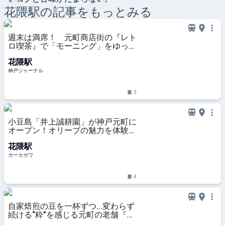
花隈
駅の記事をもっとみる
週末は満席！ 元町商店街の『レト
ロ喫茶』で「モーニング」をゆっく
りと。全国にファンがいる「珈琲」
花隈駅
を贅沢に | 神戸ジャーナル
神戸ジャーナル
3
小豆島「井上誠耕園」が神戸元町に
オープン！オリーブの魅力を体験で
きる関西初の直営店
花隈駅
ガーカガワ
4
自家焙煎の豆を一杯ずつ...変わらず
続ける“粋”を感じる元町の老舗『は
た珈琲店』