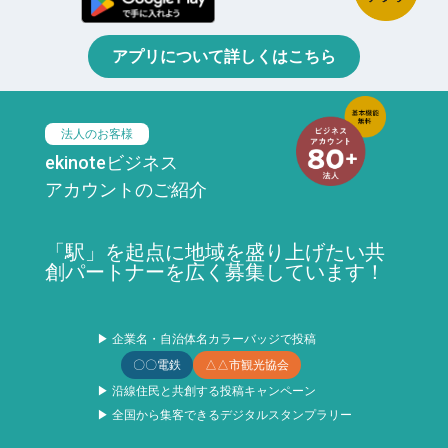
アプリについて詳しくはこちら
法人のお客様
ekinoteビジネス
アカウントのご紹介
「駅」を起点に地域を盛り上げたい共
創パートナーを広く募集しています！
▶ 企業名・自治体名カラーバッジで投稿
〇〇電鉄
△△市観光協会
▶ 沿線住民と共創する投稿キャンペーン
▶ 全国から集客できるデジタルスタンプラリー