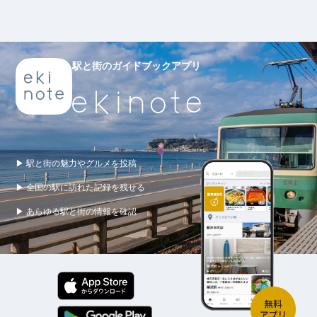
駅と街のガイドブックアプリ
▶ 駅と街の魅力やグルメを投稿
▶ 全国の駅に訪れた記録を残せる
▶ あらゆる駅と街の情報を確認