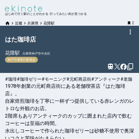
はじめて行く駅のことがわかる 行ってみたい街が見つかる
2
近畿
兵庫県
花隈駅
はた珈琲店
花隈
駅
兵庫県神戸市中央区
神戸万博実行委員会
#珈琲
#珈琲ゼリー
#モーニング
#元町商店街
#アンティーク
#老舗
1978年創業の元町商店街にある老舗喫茶店『はた珈琲
店』。

自家焙煎珈琲を丁寧に一杯ずつ提供している赤レンガのレ
トロな外観のお店。

2階席もありアンティークのカップに囲まれた店内で飲む
コーヒーは至福の時間。

水出しコーヒーで作られた珈琲ゼリーは砂糖不使用で奥深