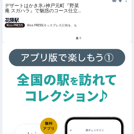
デザートはかき氷♪神戸元町『野菜
庵 スガハラ』で魅惑のコース仕立
てランチを実食
花隈駅
Kiss PRESS
Kiss PRESS(キッスプレス) | 街を、もっ
と楽しもう
8