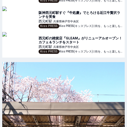
Kiss PRESS
Kiss PRESS(キッスプレス) | 街を、もっと楽しもう
阪神西元町駅すぐ『牛処慶』でとろける近江牛贅沢ラ
ンチを実食
西元町
駅
兵庫県神戸市中央区
Kiss PRESS
Kiss PRESS(キッスプレス) | 街を、もっと楽しもう
西元町の雑貨店『GLEAM』がリニューアルオープン！
カフェ＆ランチをスタート
西元町
駅
兵庫県神戸市中央区
Kiss PRESS
Kiss PRESS(キッスプレス) | 街を、もっと楽しもう