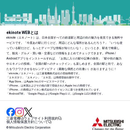
ekinote WEBとは
ekinote（エキノート）は、日本全国すべての鉄道駅と周辺の街の魅力を発見できる無料サ
ービスです。「今度あの駅に行くけど、周辺にどんな場所があるんだろう？」「いつも使
っている駅だけど、もっとディープな情報が知りたいな！」というとき、駅名で検索し
て、観光・グルメ・買い物・交通などの情報をまとめてチェックできます。iPhone /
Androidアプリをインストールすれば、「お気に入りの駅や記事の保存」「駅や街の魅力
やエキメシの投稿」「全国の駅へのチェックイン」も楽しめます。全国の駅と街で、あな
たをワクワクさせるセレンディピティ（素敵な偶然との出逢い）がありますように！
「ekinote／エキノート」は三菱電機株式会社の登録商標です。
「エキガタリ」「エキメシ」「エキ活」は商標登録出願中です。
「App Store」はApple Inc.のサービスマークです。
「iPhone」は米国およびその他の国で登録されたApple Inc.の商標です。
「iPhone」の商標はアイホン株式会社のライセンスに基づき使用されています。
「Android
TM
」「Google PlayおよびGoogle Playロゴ」はGoogle LLCの商標です。
三菱電機
ウェブサイト利用規約
個人情報保護方針について
© Mitsubishi Electric Corporation