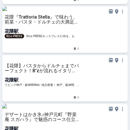
花隈『Trattoria Stella』で味わう、
前菜・パスタ・ドルチェの大満足ラ
ンチ
花隈駅
Kiss PRESS
Kiss PRESS(キッスプレス) | 街を、もっ
と楽しもう
6
【花隈】パスタからドルチェまでパ
ーフェクト！B'zが流れるイタリア
ン「TRATTORIA STELLA（トラッ
花隈駅
トリアステラ）」
リビング神戸・阪神間Web - 地元密着！ 神戸、阪神間、
北阪神、明石ほかのグルメ、イベント、お出かけ、習い
事情報
6
デザートはかき氷♪神戸元町『野菜
庵 スガハラ』で魅惑のコース仕立
てランチを実食
花隈駅