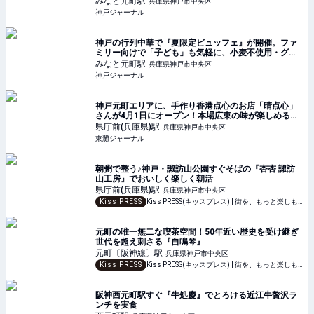
みなと元町
駅
兵庫県神戸市中央区
神戸ジャーナル
神戸の行列中華で『夏限定ビュッフェ』が開催。ファ
ミリー向けで「子ども」も気軽に、小麦不使用・グル
テンフリー | 神戸ジャーナル
みなと元町
駅
兵庫県神戸市中央区
神戸ジャーナル
神戸元町エリアに、手作り香港点心のお店「晴点心」
さんが4月1日にオープン！本場広東の味が楽しめるみ
たい #新規オープン #新店情報 #開店情報 #晴点心 | 東
県庁前(兵庫県)
駅
兵庫県神戸市中央区
灘ジャーナル
東灘ジャーナル
朝粥で整う♪神戸・諏訪山公園すぐそばの『杏杏 諏訪
山工房』でおいしく楽しく朝活
県庁前(兵庫県)
駅
兵庫県神戸市中央区
Kiss PRESS
Kiss PRESS(キッスプレス) | 街を、もっと楽しもう
元町の唯一無二な喫茶空間！50年近い歴史を受け継ぎ
世代を超え刺さる『自鳴琴』
元町〔阪神線〕
駅
兵庫県神戸市中央区
Kiss PRESS
Kiss PRESS(キッスプレス) | 街を、もっと楽しもう
阪神西元町駅すぐ『牛処慶』でとろける近江牛贅沢ラ
ンチを実食