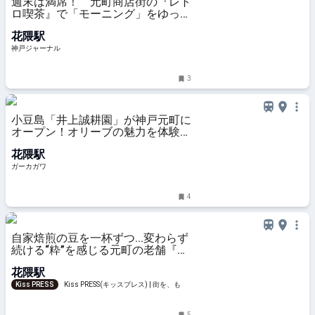
週末は満席！ 元町商店街の『レト
ロ喫茶』で「モーニング」をゆっく
りと。全国にファンがいる「珈琲」
花隈駅
を贅沢に | 神戸ジャーナル
神戸ジャーナル
3
小豆島「井上誠耕園」が神戸元町に
オープン！オリーブの魅力を体験で
きる関西初の直営店
花隈駅
ガーカガワ
4
自家焙煎の豆を一杯ずつ...変わらず
続ける“粋”を感じる元町の老舗『は
た珈琲店』
花隈駅
Kiss PRESS
Kiss PRESS(キッスプレス) | 街を、もっ
と楽しもう
5