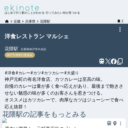
はじめて行く駅のことがわかる 行ってみたい街が見つかる
2
近畿
兵庫県
花隈駅
洋食レストラン マルシェ
花隈
駅
兵庫県神戸市中央区
神戸万博実行委員会
#洋食
#カレー
#カツ
#カツカレー
#大盛り
神戸元町の有名洋食店、カツカレーは至高の味。

自慢のカレーは量が多く食べ応えがあり、最後まで飽きさ
せない魅惑の味が多くのお客さんを惹きつける。

オススメはカツカレーで、肉厚なカツはジューシーで食べ
応え抜群！
花隈
駅の記事をもっとみる