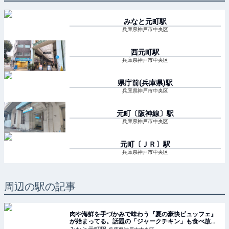
みなと元町
駅
兵庫県神戸市中央区
西元町
駅
兵庫県神戸市中央区
県庁前(兵庫県)
駅
兵庫県神戸市中央区
元町〔阪神線〕
駅
兵庫県神戸市中央区
元町〔ＪＲ〕
駅
兵庫県神戸市中央区
周辺の駅の記事
肉や海鮮を手づかみで味わう『夏の豪快ビュッフェ』
が始まってる。話題の「ジャークチキン」も食べ放
題。ポートタワーホテル | 神戸ジャーナル