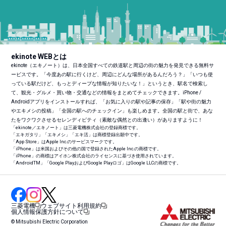
ekinote WEBとは
ekinote（エキノート）は、日本全国すべての鉄道駅と周辺の街の魅力を発見できる無料サ
ービスです。「今度あの駅に行くけど、周辺にどんな場所があるんだろう？」「いつも使
っている駅だけど、もっとディープな情報が知りたいな！」というとき、駅名で検索し
て、観光・グルメ・買い物・交通などの情報をまとめてチェックできます。iPhone /
Androidアプリをインストールすれば、「お気に入りの駅や記事の保存」「駅や街の魅力
やエキメシの投稿」「全国の駅へのチェックイン」も楽しめます。全国の駅と街で、あな
たをワクワクさせるセレンディピティ（素敵な偶然との出逢い）がありますように！
「ekinote／エキノート」は三菱電機株式会社の登録商標です。
「エキガタリ」「エキメシ」「エキ活」は商標登録出願中です。
「App Store」はApple Inc.のサービスマークです。
「iPhone」は米国およびその他の国で登録されたApple Inc.の商標です。
「iPhone」の商標はアイホン株式会社のライセンスに基づき使用されています。
「Android
TM
」「Google PlayおよびGoogle Playロゴ」はGoogle LLCの商標です。
三菱電機
ウェブサイト利用規約
個人情報保護方針について
© Mitsubishi Electric Corporation