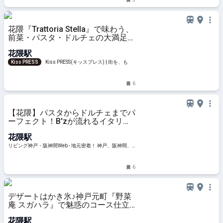
花隈『Trattoria Stella』で味わう、
前菜・パスタ・ドルチェの大満足ラ
ンチ
花隈駅
Kiss PRESS
Kiss PRESS(キッスプレス) | 街を、もっ
と楽しもう
6
【花隈】パスタからドルチェまでパ
ーフェクト！B'zが流れるイタリア
ン「TRATTORIA STELLA（トラッ
花隈駅
トリアステラ）」
リビング神戸・阪神間Web - 地元密着！ 神戸、阪神間、
北阪神、明石ほかのグルメ、イベント、お出かけ、習い
事情報
6
デザートはかき氷♪神戸元町『野菜
庵 スガハラ』で魅惑のコース仕立
てランチを実食
花隈駅