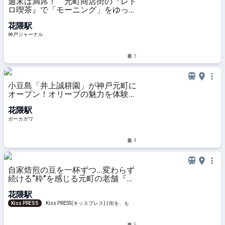
週末は満席！ 元町商店街の『レト
ロ喫茶』で「モーニング」をゆっく
りと。全国にファンがいる「珈琲」
花隈駅
を贅沢に | 神戸ジャーナル
神戸ジャーナル
3
小豆島「井上誠耕園」が神戸元町に
オープン！オリーブの魅力を体験で
きる関西初の直営店
花隈駅
ガーカガワ
4
自家焙煎の豆を一杯ずつ...変わらず
続ける“粋”を感じる元町の老舗『は
た珈琲店』
花隈駅
Kiss PRESS
Kiss PRESS(キッスプレス) | 街を、もっ
と楽しもう
5