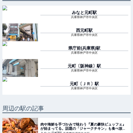
みなと元町
駅
兵庫県神戸市中央区
西元町
駅
兵庫県神戸市中央区
県庁前(兵庫県)
駅
兵庫県神戸市中央区
元町〔阪神線〕
駅
兵庫県神戸市中央区
元町〔ＪＲ〕
駅
兵庫県神戸市中央区
周辺の駅の記事
肉や海鮮を手づかみで味わう『夏の豪快ビュッフェ』
が始まってる。話題の「ジャークチキン」も食べ放
題。ポートタワーホテル | 神戸ジャーナル