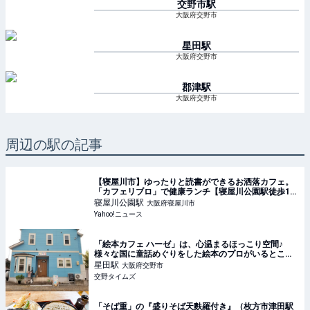
交野市
駅
大阪府交野市
星田
駅
大阪府交野市
郡津
駅
大阪府交野市
周辺の駅の記事
【寝屋川市】ゆったりと読書ができるお洒落カフェ。
「カフェリブロ」で健康ランチ【寝屋川公園駅徒歩1
分】（maimai） - エキスパート - Yahoo!ニュース
寝屋川公園
駅
大阪府寝屋川市
Yahoo!ニュース
「絵本カフェ ハーゼ」は、心温まるほっこり空間♪
様々な国に童話めぐりをした絵本のプロがいるとこ
ろ！ : 交野タイムズ
星田
駅
大阪府交野市
交野タイムズ
「そば重」の『盛りそば天麩羅付き』（枚方市津田駅