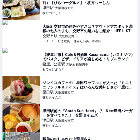
前）【ひらつーグルメ】 - 枚方つーしん
津田
駅
大阪府枚方市
枚方つーしん
大阪府交野市の住みやすさは？アウトドアスポット満
載の七夕のまち、交野市の魅力をご紹介 - LIFE LIST -
好きな街・住みたい街・私の街
交野市
駅
大阪府交野市
LIFE LIST - 好きな街・住みたい街・私の街
【寝屋川市】Cafe&居酒屋 Kasumisou（カスミソウ）
でパスタ、ピザ、ドリアが楽しめるトリプルランチが
コスパ抜群！
寝屋川公園
駅
大阪府寝屋川市
おでかけぶろぐ
ソレイユカフェの「星田ワッフル」が入った『ミニミ
ニワッフル＆アイス』はいろんな美味しさが一度に味
わえる【交野のお店一品紹介】 : 交野タイムズ
星田
駅
大阪府交野市
交野タイムズ
津田駅前の『South Sun Heart』で、New津田バーガ
ーを食べてきた！ : 交野タイムズ
津田
駅
大阪府枚方市
交野タイムズ
駅前のおしゃれな中華屋さん