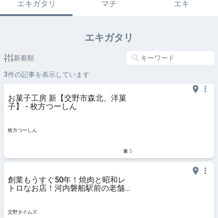
エキガタリ
マチ
エキ
エキガタリ
新着順
3
件の記事を表示しています
お菓子工房 新【交野市森北、洋菓
子】 - 枚方つーしん
枚方つーしん
5
創業もうすぐ50年！焼肉と昭和レ
トロなお店！河内磐船駅前の老舗の
「河内屋」さん : 交野タイムズ
交野タイムズ