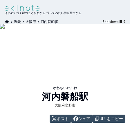
はじめて行く駅のことがわかる 行ってみたい街が見つかる
近畿
大阪府
河内磐船駅
344
views
9
かわちいわふね
河内磐船
駅
大阪府交野市
ポスト
シェア
URLをコピー