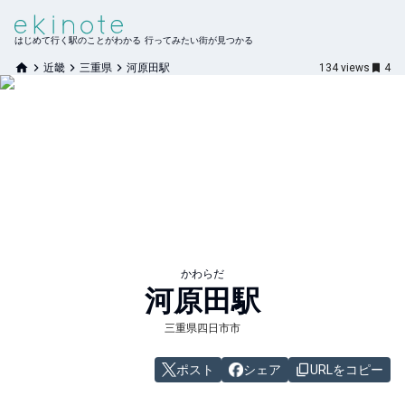
はじめて行く駅のことがわかる 行ってみたい街が見つかる
近畿
三重県
河原田駅
134
views
4
かわらだ
河原田
駅
三重県四日市市
ポスト
シェア
URLをコピー