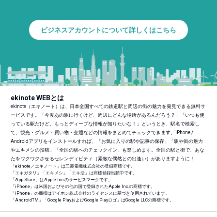
ビジネスアカウントについて詳しくはこちら
ekinote WEBとは
ekinote（エキノート）は、日本全国すべての鉄道駅と周辺の街の魅力を発見できる無料サ
ービスです。「今度あの駅に行くけど、周辺にどんな場所があるんだろう？」「いつも使
っている駅だけど、もっとディープな情報が知りたいな！」というとき、駅名で検索し
て、観光・グルメ・買い物・交通などの情報をまとめてチェックできます。iPhone /
Androidアプリをインストールすれば、「お気に入りの駅や記事の保存」「駅や街の魅力
やエキメシの投稿」「全国の駅へのチェックイン」も楽しめます。全国の駅と街で、あな
たをワクワクさせるセレンディピティ（素敵な偶然との出逢い）がありますように！
「ekinote／エキノート」は三菱電機株式会社の登録商標です。
「エキガタリ」「エキメシ」「エキ活」は商標登録出願中です。
「App Store」はApple Inc.のサービスマークです。
「iPhone」は米国およびその他の国で登録されたApple Inc.の商標です。
「iPhone」の商標はアイホン株式会社のライセンスに基づき使用されています。
「Android
TM
」「Google PlayおよびGoogle Playロゴ」はGoogle LLCの商標です。