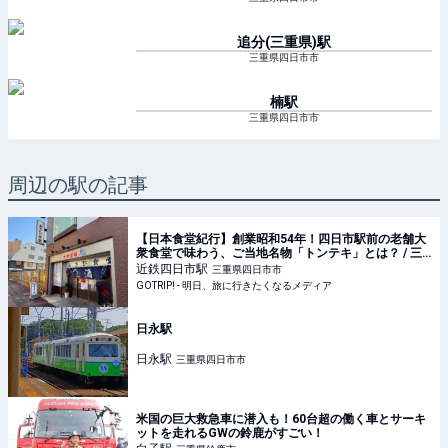
追分(三重県)
駅
三重県四日市市
楠
駅
三重県四日市市
周辺の駅の記事
【日本食堂紀行】創業昭和54年！四日市駅前の老舗大
衆食堂で味わう、ご当地名物「トンテキ」とは？ / 三
重県四日市市の「あさひ食堂」 - GOTRIP!
近鉄四日市
駅
三重県四日市市
GOTRIP! - 明日、旅に行きたくなるメディア
日永駅
日永
駅
三重県四日市市
米国の巨大救急車に潜入も！60台超の働く車とサーキ
ットを走れるGWの鈴鹿がすごい！