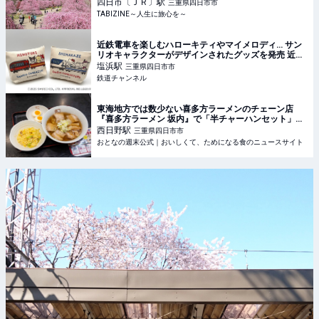
想的なミストも | TABIZINE～人生に旅心を～
四日市〔ＪＲ〕
駅
三重県四日市市
TABIZINE～人生に旅心を～
近鉄電車を楽しむハローキティやマイメロディ… サン
リオキャラクターがデザインされたグッズを発売 近鉄
車両エンジニアリング | 鉄道ニュース | 鉄道チャンネル
塩浜
駅
三重県四日市市
鉄道チャンネル
東海地方では数少ない喜多方ラーメンのチェーン店
『喜多方ラーメン 坂内』で「半チャーハンセット」を
食らう！ - おとなの週末公式｜おいしくて、ためにな
西日野
駅
三重県四日市市
る食のニュースサイト
おとなの週末公式｜おいしくて、ためになる食のニュースサイト