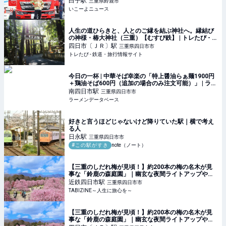
白子
駅
三重県鈴鹿市
いこーよニュース
人生の道ひらきと、人とのご縁を結ぶ神社へ。縁結び
の神様・椿大神社（三重）【むすび鉄】 | トレたび - 鉄
道・旅行情報サイト
四日市〔ＪＲ〕
駅
三重県四日市市
トレたび - 鉄道・旅行情報サイト
今日の一杯 | 中華そば幸楽の「特上醤油らぁ麺1900円
＋鶏油そば600円（追加の場合のみ注文可能）」 | ラー
メンデータベース
南四日市
駅
三重県四日市市
ラーメンデータベース
好きと言うほどじゃないけど降りていた駅｜横で考え
る人
日永
駅
三重県四日市市
#この駅がすき
note（ノート）
【三重のしだれ梅が見頃！】約200本の梅の名木が見
事な「鈴鹿の森庭園」｜幽玄な夜間ライトアップや幻
想的なミストも | TABIZINE～人生に旅心を～
近鉄四日市
駅
三重県四日市市
TABIZINE～人生に旅心を～
【三重のしだれ梅が見頃！】約200本の梅の名木が見
事な「鈴鹿の森庭園」｜幽玄な夜間ライトアップや幻