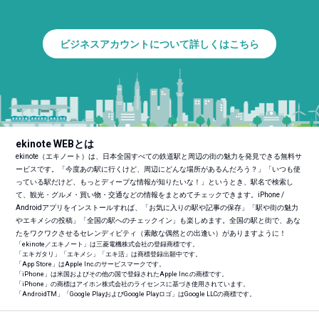
ビジネスアカウントについて詳しくはこちら
ekinote WEBとは
ekinote（エキノート）は、日本全国すべての鉄道駅と周辺の街の魅力を発見できる無料サ
ービスです。「今度あの駅に行くけど、周辺にどんな場所があるんだろう？」「いつも使
っている駅だけど、もっとディープな情報が知りたいな！」というとき、駅名で検索し
て、観光・グルメ・買い物・交通などの情報をまとめてチェックできます。iPhone /
Androidアプリをインストールすれば、「お気に入りの駅や記事の保存」「駅や街の魅力
やエキメシの投稿」「全国の駅へのチェックイン」も楽しめます。全国の駅と街で、あな
たをワクワクさせるセレンディピティ（素敵な偶然との出逢い）がありますように！
「ekinote／エキノート」は三菱電機株式会社の登録商標です。
「エキガタリ」「エキメシ」「エキ活」は商標登録出願中です。
「App Store」はApple Inc.のサービスマークです。
「iPhone」は米国およびその他の国で登録されたApple Inc.の商標です。
「iPhone」の商標はアイホン株式会社のライセンスに基づき使用されています。
「Android
TM
」「Google PlayおよびGoogle Playロゴ」はGoogle LLCの商標です。