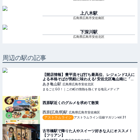
上八木
駅
広島県広島市安佐南区
下深川
駅
広島県広島市安佐北区
周辺の駅の記事
【開店情報】豊平流そば打ち最高位、レジェンド2人に
よる本格そばが気軽に味わえる! 安佐北区亀山南に「あ
き亀山のそば処」が4/8(金)オープン。
あき亀山
駅
広島県広島市安佐北区
まるごとGO！｜この町の情熱を熱くする地元メディア
西原駅近くのグルメを求めて散策
西原(広島県)
駅
広島県広島市安佐南区
アストラムライン
アストラムライン沿線マガジンvol.31
古市橋駅で降りた人やスイーツ好きな人にオススメ！
【フリアン】