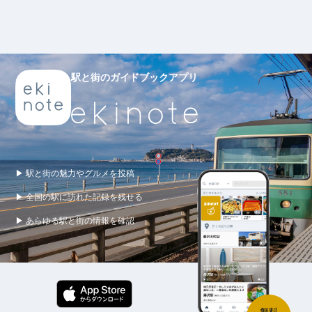
駅と街のガイドブックアプリ
▶ 駅と街の魅力やグルメを投稿
▶ 全国の駅に訪れた記録を残せる
▶ あらゆる駅と街の情報を確認