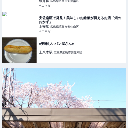
緑井
駅
広島県広島市安佐南区
ペコマガ
安佐南区で発見！美味しいお総菜が買えるお店「畑の
おかず」
上安
駅
広島県広島市安佐南区
ペコマガ
⭐︎美味しいパン屋さん⭐︎
上八木
駅
広島県広島市安佐南区