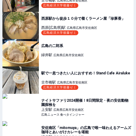
古市橋
駅
広島県広島市安佐南区
広島経済大学後藤ゼミ
西原駅から徒歩１０分で着くラーメン屋「珍豚香」
西原(広島県)
駅
広島県広島市安佐南区
広島経済大学後藤ゼミ
広島の二郎系
緑井
駅
広島県広島市安佐南区
駅で一息つきたい人におすすめ！Stand Cafe Airaluke
古市橋
駅
広島県広島市安佐南区
広島経済大学後藤ゼミ
ナイトサファリ2024開催！8日間限定・夜の安佐動物
園探検を
上安
駅
広島県広島市安佐南区
広島ニュース 食べタインジャー
安佐南区「mitomuya」の広島で唯一味わえるアームズ
珈琲とあいがけカレーを堪能