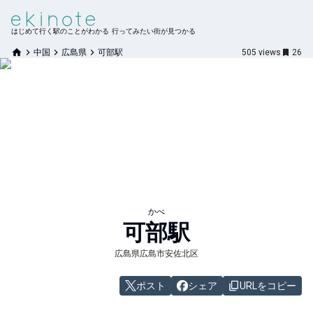
はじめて行く駅のことがわかる 行ってみたい街が見つかる
中国
広島県
可部駅
505
views
26
かべ
可部
駅
広島県広島市安佐北区
ポスト
シェア
URLをコピー