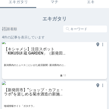
エキガタリ
マチ
エキ
エキガタリ
新着順
4
件の記事を表示しています
【キシャメシ】注目スポット
「KIKUSUI 蔵 GARDEN」（新発田
市）のカフェで、発酵食の魅力に酔
いしれる - 新潟県内のニュース｜に
いがた経済新聞
新潟県内のニュース｜にいがた経済新聞 - 新潟県内のニ
ュース情報をいち早くお届け。現役、OBの産業記者、経
済誌ライターらが独自で取材した県内企業、新鮮な話
11
題、地域情報を発信。新潟県内の経済ネタから新店
【新発田市】“ショップ・カフェ・
ラボ”を楽しめる菊水酒造の新施設
『KIKUSUI蔵GARDEN』が4月29日
にオープン！GWはイベントが盛り
だくさん♪ - 地域情報サイト「ガタ
地域情報サイト「ガタチラ」