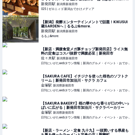
#かわいい #イベリコ豚 #スパイス #パン #ファミリー
新発田
駅
新潟県新発田市
#ベーカリー #ランチ
025 | ゼロニィゴ 新潟おでかけメディア
【新潟】発酵エンターテインメントで話題！KIKUSUI
蔵GARDENへ｜るるぶ&more.
新発田
駅
新潟県新発田市
るるぶ&more.
【新店・満腹食堂メガ豚チョップ新発田店】ライス無
料の定食はコスパ抜群で満腹必至｜新発田市
佐々木
駅
新潟県新発田市
日刊にいがたwebタウン情報｜新潟のグルメ・イベント・おでかけ・街ネタを毎日更新
【SAKURA CAFE】イチジクを使った桜色のソフトク
リーム｜新発田市加治川・サクラ カフェ
金塚
駅
新潟県新発田市
日刊にいがたwebタウン情報｜新潟のグルメ・イベント・おでかけ・街ネタを毎日更新
【SAKURA BAKERY】桜の華やかな香りが口の中いっ
ぱいに広がる｜新発田市加治川・サクラベーカリー
金塚
駅
新潟県新発田市
日刊にいがたwebタウン情報｜新潟のグルメ・イベント・おでかけ・街ネタを毎日更新
【新店・ラーメン・定食 九十九】一頭買いする県産も
ち豚を使ったラーメンと定食の店｜聖籠町