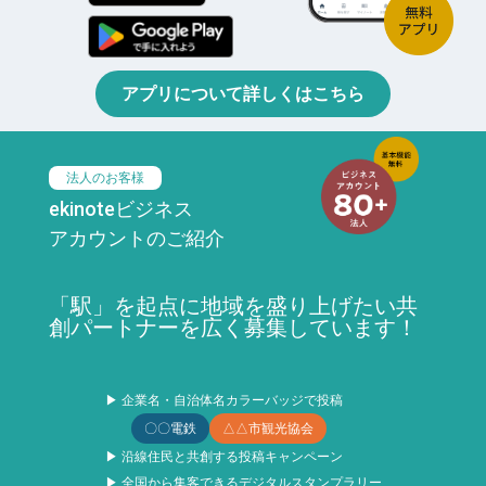
アプリについて詳しくはこちら
法人のお客様
ekinoteビジネス
アカウントのご紹介
「駅」を起点に地域を盛り上げたい共
創パートナーを広く募集しています！
▶ 企業名・自治体名カラーバッジで投稿
〇〇電鉄
△△市観光協会
▶ 沿線住民と共創する投稿キャンペーン
▶ 全国から集客できるデジタルスタンプラリー