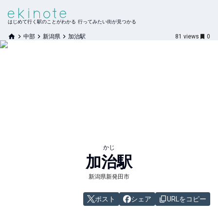
はじめて行く駅のことがわかる 行ってみたい街が見つかる
中部
新潟県
加治駅
81
views
0
かじ
加治
駅
新潟県新発田市
ポスト
シェア
URLをコピー