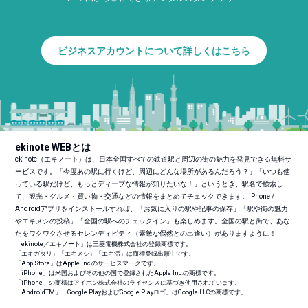
ビジネスアカウントについて詳しくはこちら
ekinote WEBとは
ekinote（エキノート）は、日本全国すべての鉄道駅と周辺の街の魅力を発見できる無料サ
ービスです。「今度あの駅に行くけど、周辺にどんな場所があるんだろう？」「いつも使
っている駅だけど、もっとディープな情報が知りたいな！」というとき、駅名で検索し
て、観光・グルメ・買い物・交通などの情報をまとめてチェックできます。iPhone /
Androidアプリをインストールすれば、「お気に入りの駅や記事の保存」「駅や街の魅力
やエキメシの投稿」「全国の駅へのチェックイン」も楽しめます。全国の駅と街で、あな
たをワクワクさせるセレンディピティ（素敵な偶然との出逢い）がありますように！
「ekinote／エキノート」は三菱電機株式会社の登録商標です。
「エキガタリ」「エキメシ」「エキ活」は商標登録出願中です。
「App Store」はApple Inc.のサービスマークです。
「iPhone」は米国およびその他の国で登録されたApple Inc.の商標です。
「iPhone」の商標はアイホン株式会社のライセンスに基づき使用されています。
「Android
TM
」「Google PlayおよびGoogle Playロゴ」はGoogle LLCの商標です。