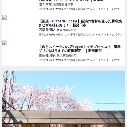
佐々木
駅
新潟県新発田市
日刊にいがたwebタウン情報｜新潟のグルメ・イベント・おでかけ・街ネタを毎日更新
【新店・Pizzeria Locale】新潟の食材を使った薪窯焼
きピザを味わおう！｜新発田市
西新発田
駅
新潟県新発田市
日刊にいがたwebタウン情報｜新潟のグルメ・イベント・おでかけ・街ネタを毎日更新
【肉とスイーツのお店koyori】イチゴたっぷり、濃厚
プリンは3月までの期間限定！｜新発田市
西新発田
駅
新潟県新発田市
日刊にいがたwebタウン情報｜新潟のグルメ・イベント・おでかけ・街ネタを毎日更新