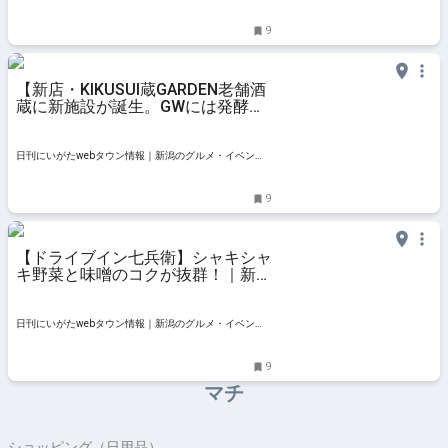
チラ」
9
【新店・KIKUSUI蔵GARDEN老舗酒
蔵に新施設が誕生。GWには発酵を
テーマにした催しが盛りだくさん！
｜新発田市
日刊にいがたwebタウン情報｜新潟のグルメ・イベン
ト・おでかけ・街ネタを毎日更新
9
【ドライブイン七兵衛】シャキシャ
キ野菜と味噌のコクが抜群！｜新発
田市加治川・しちべえ
日刊にいがたwebタウン情報｜新潟のグルメ・イベン
ト・おでかけ・街ネタを毎日更新
9
マチ
ショッピング（日用品）