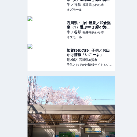
温泉トリップ Vol.66 -
牛ノ谷
駅
福井県あわら市
OZmall
オズモール
石川県・山中温泉／和倉温
泉（1）選ぶ幸せ 緑or海の
温泉トリップ Vol.66 -
牛ノ谷
駅
福井県あわら市
OZmall
オズモール
加賀ゆめのゆ | 子供とお出
かけ情報「いこーよ」
動橋
駅
石川県加賀市
子供とおでかけ情報サイト いこーよ