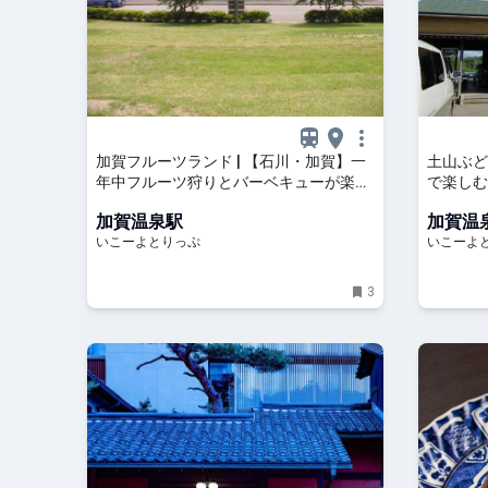
加賀フルーツランド | 【石川・加賀】一
土山ぶど
年中フルーツ狩りとバーベキューが楽し
で楽しむ
める「加賀フルーツランド」 | 石川県加
りやひま
加賀温泉駅
加賀温
賀市 | いこーよとりっぷ
いこーよ
いこーよとりっぷ
いこーよ
3