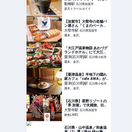
べに行ってきました！ 【楽
動橋
駅
石川県加賀市
天トラベル】
楽天トラベルガイド
【加賀市】大聖寺の老舗パ
ン屋さん「くまのベーカリ
ー」が移転オープン！毎日
大聖寺
駅
石川県加賀市
食べたくなる美味しさ♡レ
週末、金沢。
トロ可愛いオリジナルグッ
ズにも注目♪【NEW
OPEN】 - 週末、金沢。
「大江戸温泉物語 あわづグ
ランドホテル」にて大江戸
三つ星バイキングが提供開
粟津(石川県)
駅
石川県小松市
始！鮮度抜群の豪華食材を
週末、金沢。
食べ尽くそう♡【粟津温
泉】 - 週末、金沢。
【粟津温泉】半地下の隠れ
家カフェ「cafe AWA」が
オープン！むっちりドーナ
粟津(石川県)
駅
石川県小松市
ツやスパイスカレーをアン
週末、金沢。
ティークな空間で。【NEW
OPEN】 - 週末、金沢。
【石川県】星野リゾートの
「界 加賀」で夫婦旅、伝統
美につつまれ心華やぐ滞在
大聖寺
駅
石川県加賀市
｜旅色LIKES
旅色LIKES
石川県・山中温泉／和倉温
泉（2）選ぶ幸せ 緑or海の