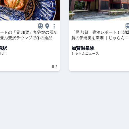
ートの「界 加賀」九谷焼の器が
「界 加賀」宿泊レポート！1泊
並ぶ贅沢ラウンジで冬の逸品
賀の伝統美を満喫 ｜じゃらん
を楽しめる特別メニューを提供
泉駅
加賀温泉駅
tch
じゃらんニュース
5