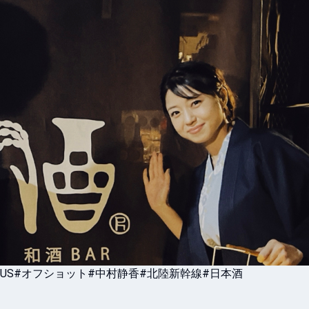
US
#オフショット
#中村静香
#北陸新幹線
#日本酒