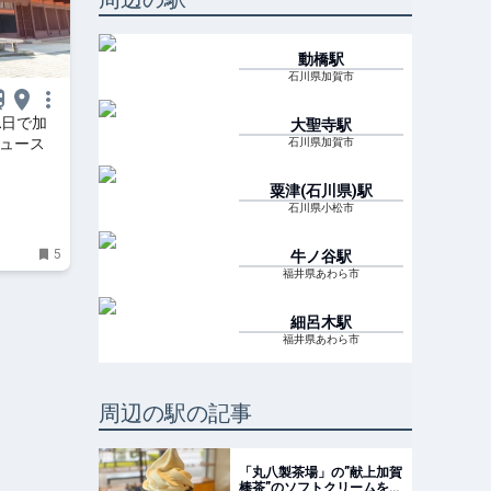
動橋
駅
石川県加賀市
2日で加
大聖寺
駅
ニュース
石川県加賀市
粟津(石川県)
駅
石川県小松市
5
牛ノ谷
駅
福井県あわら市
細呂木
駅
福井県あわら市
周辺の駅の記事
「丸八製茶場」の”献上加賀
棒茶”のソフトクリームを食