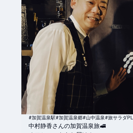
#加賀温泉駅
#加賀温泉郷
#山中温泉
#旅サラダPL
中村静香さんの加賀温泉旅🚅
