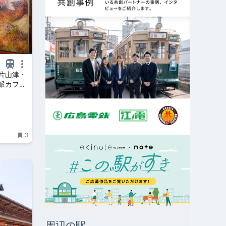
片山津・
派カフェ
3
周辺の駅