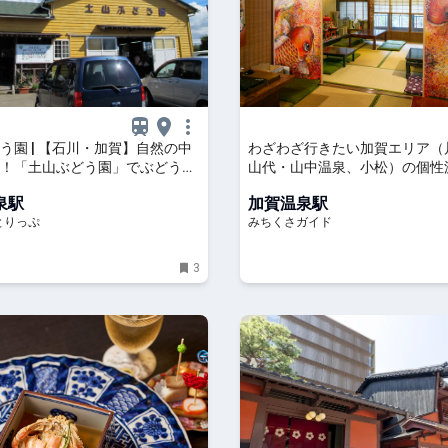
う園 | 【石川・加賀】自然の中
わざわざ行きたい加賀エリア（
！「土山ぶどう園」でぶどう狩
山代・山中温泉、小松）の個性
わり迷路を満喫 | 石川県加賀市 |
＆喫茶6選 - みちくさガイド
泉駅
加賀温泉駅
とりっぷ
とりっぷ
みちくさガイド
3