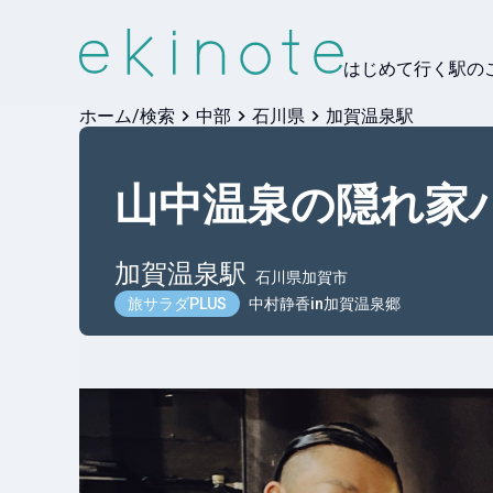
はじめて行く駅の
ホーム/検索
中部
石川県
加賀温泉駅
山中温泉の隠れ家
加賀温泉
駅
石川県加賀市
旅サラダPLUS
中村静香in加賀温泉郷