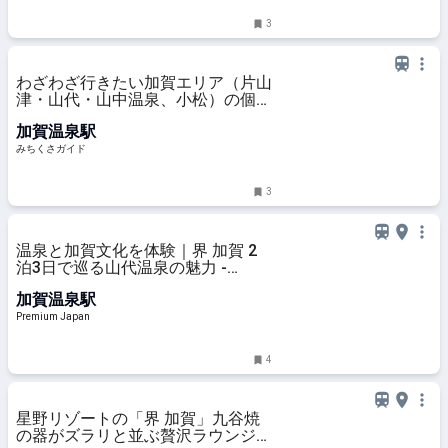
3
わざわざ行きたい加賀エリア（片山
津・山代・山中温泉、小松）の個性
派カフェ＆喫茶6選 - みちくさガイ
加賀温泉駅
ド
みちくさガイド
3
温泉と加賀文化を体験｜界 加賀 2
泊3日で巡る山代温泉の魅力 -
Premium Japan
加賀温泉駅
Premium Japan
4
星野リゾートの「界 加賀」九谷焼
の器がズラリと並ぶ贅沢ラウンジで