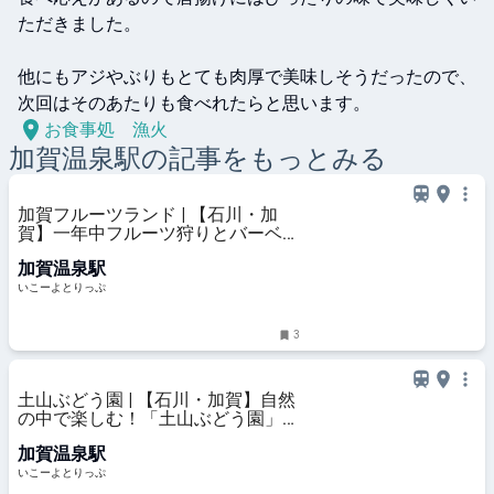
ただきました。

他にもアジやぶりもとても肉厚で美味しそうだったので、
次回はそのあたりも食べれたらと思います。
お食事処 漁火
加賀温泉
駅の記事をもっとみる
加賀フルーツランド | 【石川・加
賀】一年中フルーツ狩りとバーベキ
ューが楽しめる「加賀フルーツラン
加賀温泉駅
ド」 | 石川県加賀市 | いこーよとり
っぷ
いこーよとりっぷ
3
土山ぶどう園 | 【石川・加賀】自然
の中で楽しむ！「土山ぶどう園」で
ぶどう狩りやひまわり迷路を満喫 |
加賀温泉駅
石川県加賀市 | いこーよとりっぷ
いこーよとりっぷ