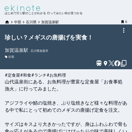
はじめて行く駅のことがわかる 行ってみたい街が見つかる
6
中部
石川県
加賀温泉駅
珍しい？メギスの唐揚げを実食！
加賀温泉
駅
石川県加賀市
出張
#定食屋
#和食
#ランチ
#お魚料理
山代温泉街にある、お魚料理が豊富な定食屋「お食事処 
漁火」に行ってみました。

アジフライや鯖の塩焼き、ぶり塩焼きなど様々な料理があ
る中で私にとって初めてのメギスの唐揚げ定食を注文。

サイズはキスより大きかったですが、身はふわふわで骨も
食べ応えがあるので唐揚げにはぴったりの味で美味しくい