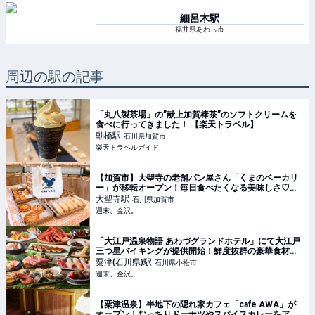
細呂木
駅
福井県あわら市
周辺の駅の記事
「丸八製茶場」の”献上加賀棒茶”のソフトクリームを
食べに行ってきました！ 【楽天トラベル】
動橋
駅
石川県加賀市
楽天トラベルガイド
【加賀市】大聖寺の老舗パン屋さん「くまのベーカリ
ー」が移転オープン！毎日食べたくなる美味しさ♡レ
トロ可愛いオリジナルグッズにも注目♪【NEW
大聖寺
駅
石川県加賀市
OPEN】 - 週末、金沢。
週末、金沢。
「大江戸温泉物語 あわづグランドホテル」にて大江戸
三つ星バイキングが提供開始！鮮度抜群の豪華食材を
食べ尽くそう♡【粟津温泉】 - 週末、金沢。
粟津(石川県)
駅
石川県小松市
週末、金沢。
【粟津温泉】半地下の隠れ家カフェ「cafe AWA」が
オープン！むっちりドーナツやスパイスカレーをアン