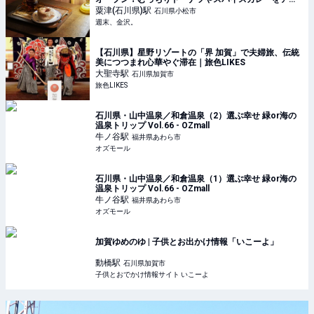
ティークな空間で。【NEW OPEN】 - 週末、金沢。
粟津(石川県)
駅
石川県小松市
週末、金沢。
【石川県】星野リゾートの「界 加賀」で夫婦旅、伝統
美につつまれ心華やぐ滞在｜旅色LIKES
大聖寺
駅
石川県加賀市
旅色LIKES
石川県・山中温泉／和倉温泉（2）選ぶ幸せ 緑or海の
温泉トリップ Vol.66 - OZmall
牛ノ谷
駅
福井県あわら市
オズモール
石川県・山中温泉／和倉温泉（1）選ぶ幸せ 緑or海の
温泉トリップ Vol.66 - OZmall
牛ノ谷
駅
福井県あわら市
オズモール
加賀ゆめのゆ | 子供とお出かけ情報「いこーよ」
動橋
駅
石川県加賀市
子供とおでかけ情報サイト いこーよ