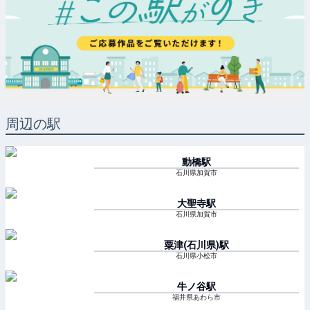
周辺の駅
動橋
駅
石川県加賀市
大聖寺
駅
石川県加賀市
粟津(石川県)
駅
石川県小松市
牛ノ谷
駅
福井県あわら市