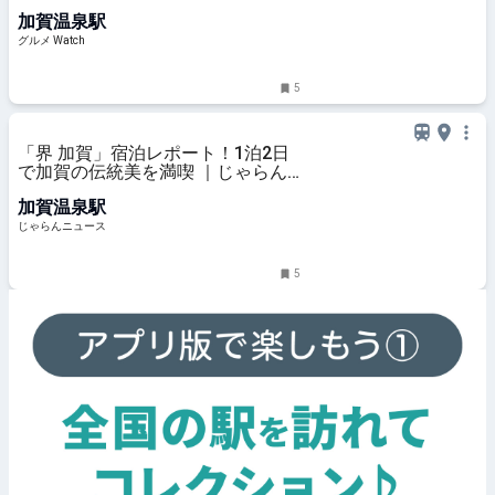
冬の逸品「蟹面」を楽しめる特別メ
加賀温泉駅
ニューを提供
グルメ Watch
5
「界 加賀」宿泊レポート！1泊2日
で加賀の伝統美を満喫 ｜じゃらん
ニュース
加賀温泉駅
じゃらんニュース
5