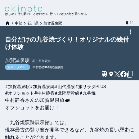
はじめて行く駅のことがわかる 行ってみたい街が見つかる
11
中部
石川県
加賀温泉駅
自分だけの九谷焼づくり！オリジナルの絵付
け体験
加賀温泉
駅
石川県加賀市
旅サラダPLUS
中村静香in加賀温泉郷
#加賀温泉駅
#加賀温泉郷
#山代温泉
#旅サラダPLUS
#オフショット
#中村静香
#北陸新幹線
#九谷焼
中村静香さんの加賀温泉旅🚅

オフショットをお届け！

「九谷焼窯跡展示館」では、

現存最古の登り窯が見学できるなど、九谷焼の長い歴史に
触れることができます。
