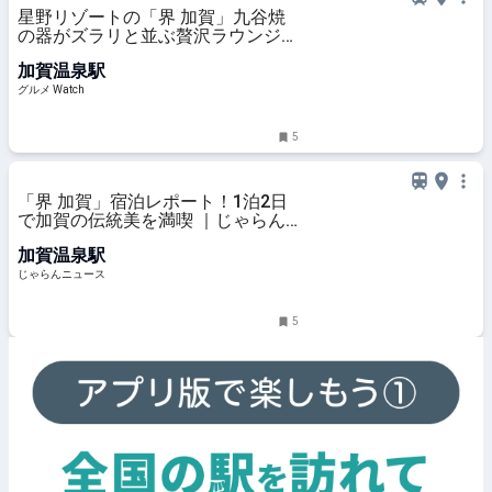
星野リゾートの「界 加賀」九谷焼
の器がズラリと並ぶ贅沢ラウンジで
冬の逸品「蟹面」を楽しめる特別メ
加賀温泉駅
ニューを提供
グルメ Watch
5
「界 加賀」宿泊レポート！1泊2日
で加賀の伝統美を満喫 ｜じゃらん
ニュース
加賀温泉駅
じゃらんニュース
5