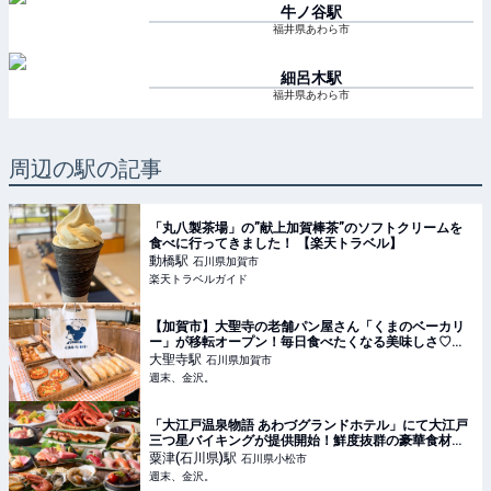
牛ノ谷
駅
福井県あわら市
細呂木
駅
福井県あわら市
周辺の駅の記事
「丸八製茶場」の”献上加賀棒茶”のソフトクリームを
食べに行ってきました！ 【楽天トラベル】
動橋
駅
石川県加賀市
楽天トラベルガイド
【加賀市】大聖寺の老舗パン屋さん「くまのベーカリ
ー」が移転オープン！毎日食べたくなる美味しさ♡レ
トロ可愛いオリジナルグッズにも注目♪【NEW
大聖寺
駅
石川県加賀市
OPEN】 - 週末、金沢。
週末、金沢。
「大江戸温泉物語 あわづグランドホテル」にて大江戸
三つ星バイキングが提供開始！鮮度抜群の豪華食材を
食べ尽くそう♡【粟津温泉】 - 週末、金沢。
粟津(石川県)
駅
石川県小松市
週末、金沢。