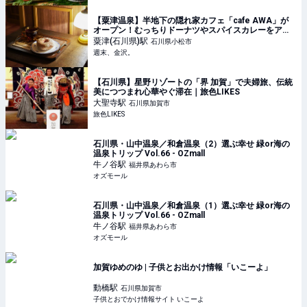
【粟津温泉】半地下の隠れ家カフェ「cafe AWA」が
オープン！むっちりドーナツやスパイスカレーをアン
ティークな空間で。【NEW OPEN】 - 週末、金沢。
粟津(石川県)
駅
石川県小松市
週末、金沢。
【石川県】星野リゾートの「界 加賀」で夫婦旅、伝統
美につつまれ心華やぐ滞在｜旅色LIKES
大聖寺
駅
石川県加賀市
旅色LIKES
石川県・山中温泉／和倉温泉（2）選ぶ幸せ 緑or海の
温泉トリップ Vol.66 - OZmall
牛ノ谷
駅
福井県あわら市
オズモール
石川県・山中温泉／和倉温泉（1）選ぶ幸せ 緑or海の
温泉トリップ Vol.66 - OZmall
牛ノ谷
駅
福井県あわら市
オズモール
加賀ゆめのゆ | 子供とお出かけ情報「いこーよ」
動橋
駅
石川県加賀市
子供とおでかけ情報サイト いこーよ