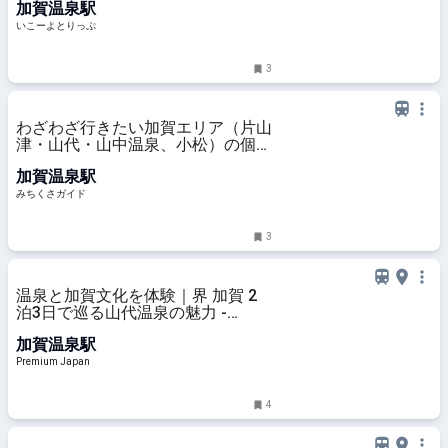
加賀温泉駅
石川県加賀市 | いこーよとりっぷ
いこーよとりっぷ
3
わざわざ行きたい加賀エリア（片山
津・山代・山中温泉、小松）の個性
派カフェ＆喫茶6選 - みちくさガイ
加賀温泉駅
ド
みちくさガイド
3
温泉と加賀文化を体験｜界 加賀 2
泊3日で巡る山代温泉の魅力 -
Premium Japan
加賀温泉駅
Premium Japan
4