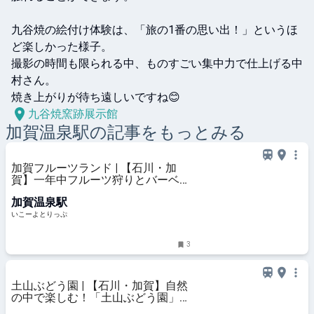
九谷焼の絵付け体験は、「旅の1番の思い出！」というほ
ど楽しかった様子。

撮影の時間も限られる中、ものすごい集中力で仕上げる中
村さん。

焼き上がりが待ち遠しいですね😊
九谷焼窯跡展示館
加賀温泉
駅の記事をもっとみる
加賀フルーツランド | 【石川・加
賀】一年中フルーツ狩りとバーベキ
ューが楽しめる「加賀フルーツラン
加賀温泉駅
ド」 | 石川県加賀市 | いこーよとり
っぷ
いこーよとりっぷ
3
土山ぶどう園 | 【石川・加賀】自然
の中で楽しむ！「土山ぶどう園」で
ぶどう狩りやひまわり迷路を満喫 |