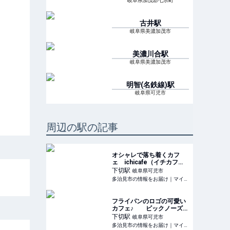
岐阜県加茂郡七宗町
古井
駅
岐阜県美濃加茂市
美濃川合
駅
岐阜県美濃加茂市
明智(名鉄線)
駅
岐阜県可児市
周辺の駅の記事
オシャレで落ち着くカフ
ェ ichicafe（イチカフ
ェ）【可児市・ランチ】 |
下切
駅
岐阜県可児市
多治見市の情報をお届け｜
多治見市の情報をお届け｜マイティーライン
マイティーライン
フライパンのロゴの可愛い
カフェ♪ ビックノーズカ
フェ【可児市・ランチ】 |
下切
駅
岐阜県可児市
多治見市の情報をお届け｜
多治見市の情報をお届け｜マイティーライン