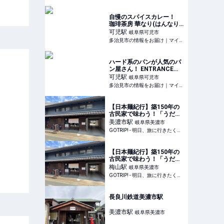
マイティーライン
自慢のスパイスカレー！
珈琲茶房 華なり(はんなり)
【可児市・ランチ】 | 多治
可児
駅
岐阜県可児市
見市の情報をお届け｜マイ
多治見市の情報をお届け｜マイティーライン
ティーライン
ハード系のパンが人気のパ
ン屋さん！ ENTRANCE
BAKERY【可児市・パン】 |
可児
駅
岐阜県可児市
多治見市の情報をお届け｜
多治見市の情報をお届け｜マイティーライン
マイティーライン
【日本麺紀行】築150年の
古民家で味わう！「うだつ
の上がる町並み」の名店で
美濃市
駅
岐阜県美濃市
堪能する石臼挽き手打ち蕎
GOTRIP! - 明日、旅に行きたくなるメディア
麦とは？ / 岐阜県美濃市の
「そば切り まる伍」 -
GOTRIP!
【日本麺紀行】築150年の
古民家で味わう！「うだつ
の上がる町並み」の名店で
梅山
駅
岐阜県美濃市
堪能する石臼挽き手打ち蕎
GOTRIP! - 明日、旅に行きたくなるメディア
麦とは？ / 岐阜県美濃市の
「そば切り まる伍」 -
GOTRIP!
長良川鉄道美濃市駅
美濃市
駅
岐阜県美濃市