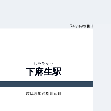
74
views
1
しもあそう
下麻生
駅
岐阜県加茂郡川辺町