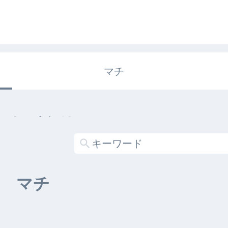
マチ
エキガタリ
する記事がありません
マチ