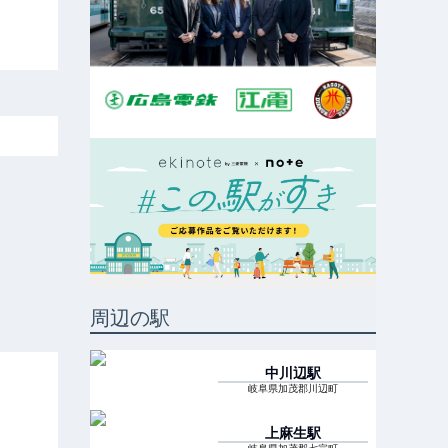
周辺の駅
中川辺
駅
岐阜県加茂郡川辺町
上麻生
駅