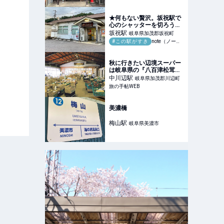
★何もない贅沢。坂祝駅で
心のシャッターを切ろう！
｜ハッピー
坂祝
駅
岐阜県加茂郡坂祝町
#この駅がすき
note（ノート）
秋に行きたい辺境スーパー
は岐阜県の『八百津松茸市
場「後藤食品」』。ヘボ、
中川辺
駅
岐阜県加茂郡川辺町
鮎、松茸、自家製おかずを
旅の手帖WEB
忘れずに｜旅の手帖WEB
美濃橋
梅山
駅
岐阜県美濃市