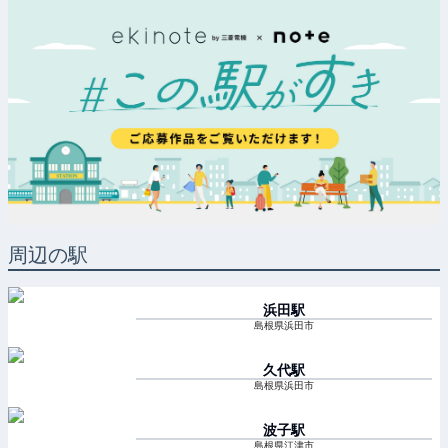
周辺の駅
浜田
駅
島根県浜田市
久代
駅
島根県浜田市
波子
駅
島根県江津市