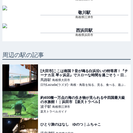
敬川
駅
島根県江津市
西浜田
駅
島根県浜田市
周辺の駅の記事
[大田市]ここは南国？音が鳴る白浜沿いの特等席！『チ
ーナカ豆 琴ヶ浜店』でスローな時間を過ごそう – 日刊
Lazuda
馬路
駅
島根県大田市
日刊Lazuda(ラズダ) - 島根・鳥取を知る、見る、食べる、遊ぶ、暮らすWebマガジン
約400種一万点の海の生き物が見られる中四国最大級
の水族館！｜浜田市 【楽天トラベル】
波子
駅
島根県江津市
楽天トラベルガイド
ひとり旅のはなし ゆのつ｜ふちゃこ