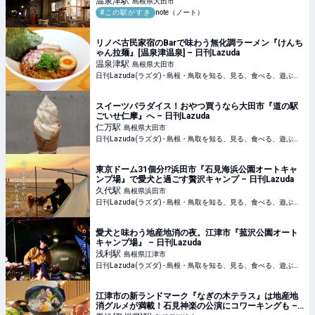
温泉津
駅
島根県大田市
#この駅がすき
note（ノート）
リノベ古民家宿のBarで味わう無化調ラーメン『けんち
ゃん拉麺』[温泉津温泉] – 日刊Lazuda
温泉津
駅
島根県大田市
日刊Lazuda(ラズダ) - 島根・鳥取を知る、見る、食べる、遊ぶ、暮らすWebマガジン
スイーツパラダイス！おやつ買うなら大田市『道の駅
ごいせ仁摩』へ – 日刊Lazuda
仁万
駅
島根県大田市
日刊Lazuda(ラズダ) - 島根・鳥取を知る、見る、食べる、遊ぶ、暮らすWebマガジン
東京ドーム31個分!?浜田市『石見海浜公園オートキャ
ンプ場』で愛犬と過ごす贅沢キャンプ – 日刊Lazuda
久代
駅
島根県浜田市
日刊Lazuda(ラズダ) - 島根・鳥取を知る、見る、食べる、遊ぶ、暮らすWebマガジン
愛犬と味わう地産地消の夜。江津市『菰沢公園オート
キャンプ場』 – 日刊Lazuda
浅利
駅
島根県江津市
日刊Lazuda(ラズダ) - 島根・鳥取を知る、見る、食べる、遊ぶ、暮らすWebマガジン
江津市の新ランドマーク『なぎの木テラス』は地産地
消グルメが満載！石見神楽の公演にコワーキングも –