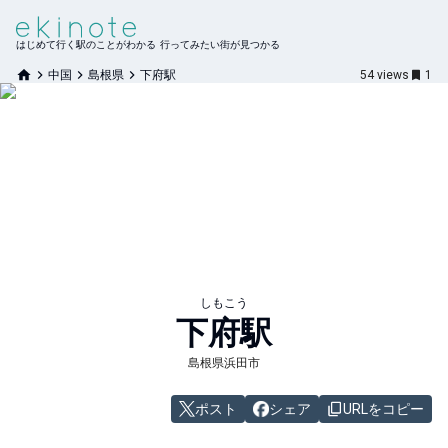
はじめて行く駅のことがわかる 行ってみたい街が見つかる
中国
島根県
下府駅
54
views
1
しもこう
下府
駅
島根県浜田市
ポスト
シェア
URLをコピー