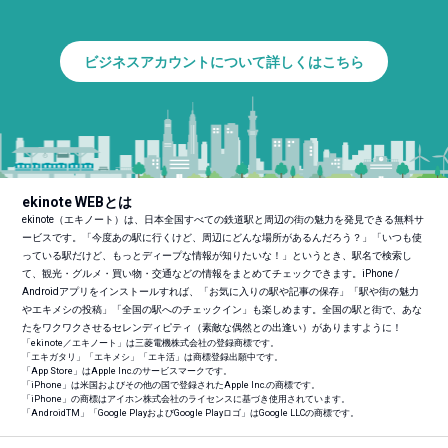
ビジネスアカウントについて詳しくはこちら
ekinote WEBとは
ekinote（エキノート）は、日本全国すべての鉄道駅と周辺の街の魅力を発見できる無料サ
ービスです。「今度あの駅に行くけど、周辺にどんな場所があるんだろう？」「いつも使
っている駅だけど、もっとディープな情報が知りたいな！」というとき、駅名で検索し
て、観光・グルメ・買い物・交通などの情報をまとめてチェックできます。iPhone /
Androidアプリをインストールすれば、「お気に入りの駅や記事の保存」「駅や街の魅力
やエキメシの投稿」「全国の駅へのチェックイン」も楽しめます。全国の駅と街で、あな
たをワクワクさせるセレンディピティ（素敵な偶然との出逢い）がありますように！
「ekinote／エキノート」は三菱電機株式会社の登録商標です。
「エキガタリ」「エキメシ」「エキ活」は商標登録出願中です。
「App Store」はApple Inc.のサービスマークです。
「iPhone」は米国およびその他の国で登録されたApple Inc.の商標です。
「iPhone」の商標はアイホン株式会社のライセンスに基づき使用されています。
「Android
TM
」「Google PlayおよびGoogle Playロゴ」はGoogle LLCの商標です。