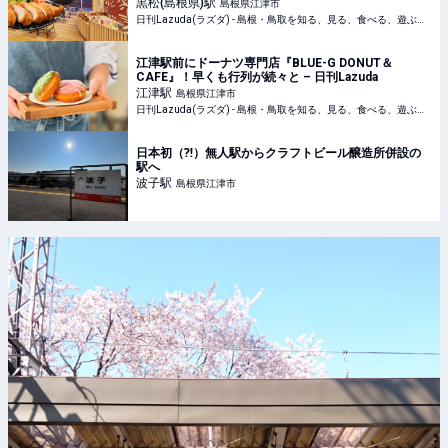
日刊Lazuda
黒松(島根県)
駅
島根県江津市
日刊Lazuda(ラズダ) - 島根・鳥取を知る、見る、食べる、遊ぶ、暮らすWebマガジン
江津駅前にドーナツ専門店『BLUE-G DONUT＆
CAFE』！早くも行列が続々と – 日刊Lazuda
江津
駅
島根県江津市
日刊Lazuda(ラズダ) - 島根・鳥取を知る、見る、食べる、遊ぶ、暮らすWebマガジン
日本初（⁈）無人駅からクラフトビール醸造所併設の
駅へ
波子
駅
島根県江津市