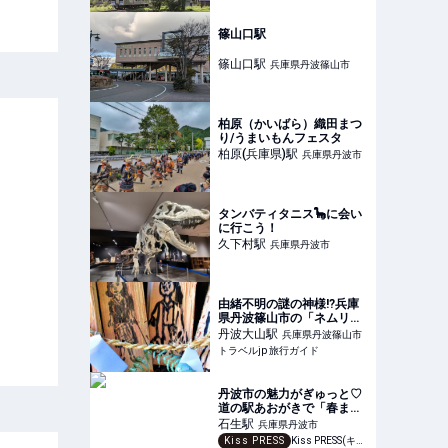
篠山口駅
篠山口
駅
兵庫県丹波篠山市
柏原（かいばら）織田まつ
り/うまいもんフェスタ
柏原(兵庫県)
駅
兵庫県丹波市
タンバティタニス🦕に会い
に行こう！
久下村
駅
兵庫県丹波市
由緒不明の謎の神様!?兵庫
県丹波篠山市の「ネムリ
神」 | 兵庫県 | トラベルjp
丹波大山
駅
兵庫県丹波篠山市
旅行ガイド
トラベルjp 旅行ガイド
丹波市の魅力がぎゅっと♡
道の駅あおがきで「春まつ
り」近隣では春の花も見ご
石生
駅
兵庫県丹波市
ろに
Kiss PRESS
Kiss PRESS(キッスプレス) | 街を、もっと楽しもう