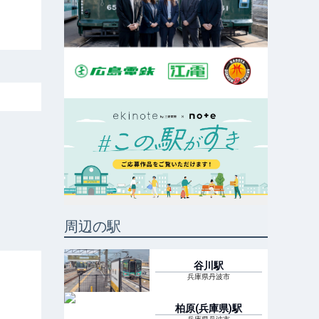
周辺の駅
谷川
駅
兵庫県丹波市
柏原(兵庫県)
駅