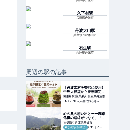
兵庫県丹波市
久下村
駅
兵庫県丹波市
丹波大山
駅
兵庫県丹波篠山市
石生
駅
兵庫県丹波市
周辺の駅の記事
【丹波素材を贅沢に使用】
中島大祥堂から夏季限定の
かき氷が新登場！｜兵庫
柏原(兵庫県)
駅
兵庫県丹波市
県・大阪府 | TABIZINE～人
TABIZINE～人生に旅心を～
生に旅心を～
心の奥の想い出とーー廃線
危機の路線がつなぐ、「あ
の日」の記憶｜琴塚ちひろ
谷川
駅
兵庫県丹波市
#この駅がすき
note（ノート）