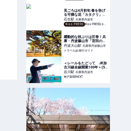
見ごろは4月初旬 春を告げ
る可憐な花「カタクリ」の
日本有数の群生地が丹波市
石生
駅
兵庫県丹波市
に♪
Kiss PRESS
Kiss PRESS(キッスプレス) | 街を、もっと楽しもう
躍動的な枝ぶりは圧巻！兵
庫・丹波篠山市「宮田の五
葉松」 | 兵庫県 | トラベルjp
丹波大山
駅
兵庫県丹波篠山市
旅行ガイド
トラベルjp 旅行ガイド
＜レールをたどって JR加
古川線全線開業100年＞(5)
鉄道タレント斉藤雪乃さん
谷川
駅
兵庫県丹波市
に聞く「加古川線の魅力っ
神戸新聞NEXT
て?」