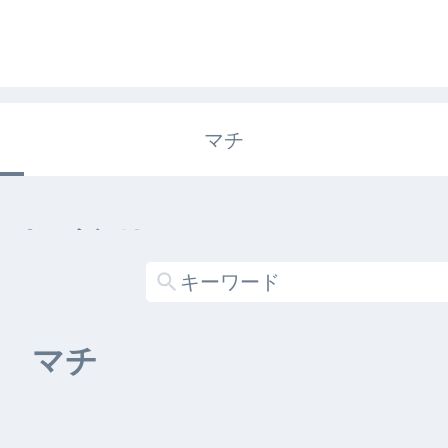
マチ
エキガタリ
する記事がありません
マチ