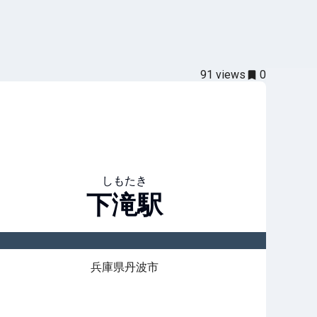
91
views
0
しもたき
下滝
駅
兵庫県丹波市