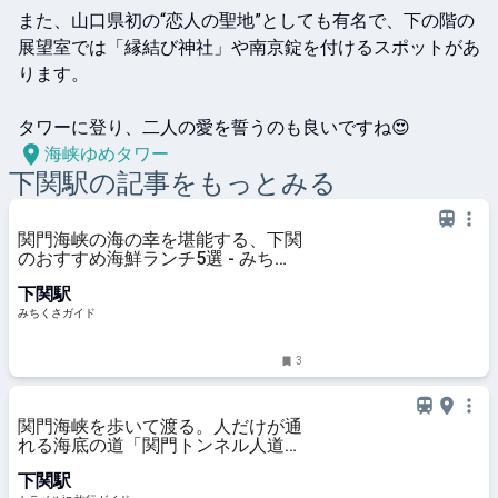
また、山口県初の“恋人の聖地”としても有名で、下の階の
展望室では「縁結び神社」や南京錠を付けるスポットがあ
ります。

タワーに登り、二人の愛を誓うのも良いですね😍
海峡ゆめタワー
下関
駅の記事をもっとみる
関門海峡の海の幸を堪能する、下関
のおすすめ海鮮ランチ5選 - みちく
さガイド
下関駅
みちくさガイド
3
関門海峡を歩いて渡る。人だけが通
れる海底の道「関門トンネル人道」
| 福岡県 | トラベルjp 旅行ガイド
下関駅