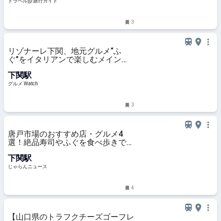
トラベルjp 旅行ガイド
3
リゾナーレ下関、地元グルメ“ふ
ぐ”をイタリアンで楽しむメインダ
イニングにて「春限定ディナーメニ
下関駅
ュー」提供中
グルメ Watch
3
唐戸市場のおすすめ店・グルメ4
選！絶品寿司やふぐを食べ歩きで楽
しもう！＜2026・山口＞ ｜じゃら
下関駅
んニュース
じゃらんニュース
4
【山口県のトラフクチーズゴーフレ