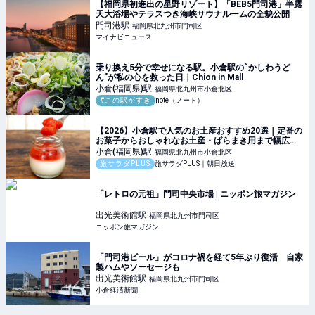
【福岡県初進出の星野リゾート】「BEB5門司港」半露
天大浴場やテラスつき海峡サウナルームの全貌公開
門司港
駅
福岡県北九州市門司区
マイナビニュース
乗り換え5分で幸せになる駅。小倉駅の“かしわうど
ん”が私の心を救った日｜Chion in Mall
小倉(福岡県)
駅
福岡県北九州市小倉北区
#この駅がすき
note（ノート）
【2026】小倉駅で人気のお土産おすすめ20選｜定番の
お菓子からおしゃれなお土産・ばらまき用まで幅広く
紹介
小倉(福岡県)
駅
福岡県北九州市小倉北区
旅サラダPLUS
旅サラダPLUS｜朝日放送
「レトロの元祖」門司中央市場 | ニッポン旅マガジン
出光美術館
駅
福岡県北九州市門司区
ニッポン旅マガジン
「門司港ビール」がコロナ禍を経て5年ぶり復活 自家
製ハムやソーセージも
出光美術館
駅
福岡県北九州市門司区
小倉経済新聞