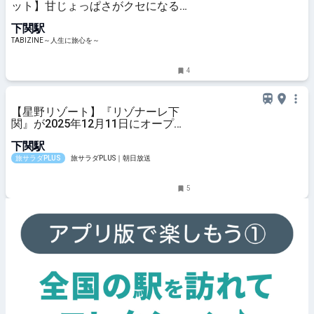
ット】甘じょっぱさがクセになるお
すすめ土産！ | TABIZINE～人生に旅
下関駅
心を～
TABIZINE～人生に旅心を～
4
【星野リゾート】『リゾナーレ下
関』が2025年12月11日にオープ
ン！「海峡のデザイナーズホテル」
下関駅
をコンセプトにした全容をご紹介 ♪
旅サラダPLUS
旅サラダPLUS｜朝日放送
5