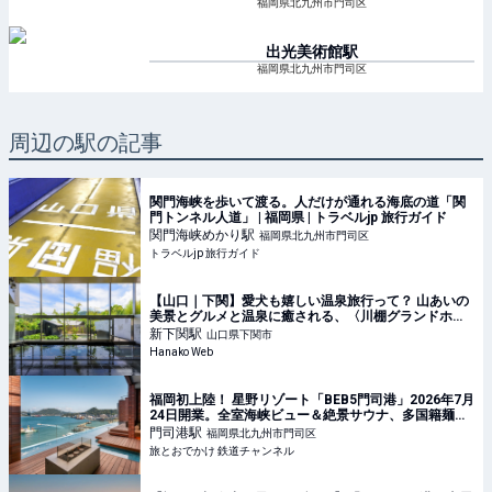
福岡県北九州市門司区
出光美術館
駅
福岡県北九州市門司区
周辺の駅の記事
関門海峡を歩いて渡る。人だけが通れる海底の道「関
門トンネル人道」 | 福岡県 | トラベルjp 旅行ガイド
関門海峡めかり
駅
福岡県北九州市門司区
トラベルjp 旅行ガイド
【山口｜下関】愛犬も嬉しい温泉旅行って？ 山あいの
美景とグルメと温泉に癒される、〈川棚グランドホテ
ルお多福〉の休日。
新下関
駅
山口県下関市
Hanako Web
福岡初上陸！ 星野リゾート「BEB5門司港」2026年7月
24日開業。全室海峡ビュー＆絶景サウナ、多国籍麺ビ
ュッフェにも注目（北九州市門司区） | 旅とおでかけ
門司港
駅
福岡県北九州市門司区
鉄道チャンネル
旅とおでかけ 鉄道チャンネル