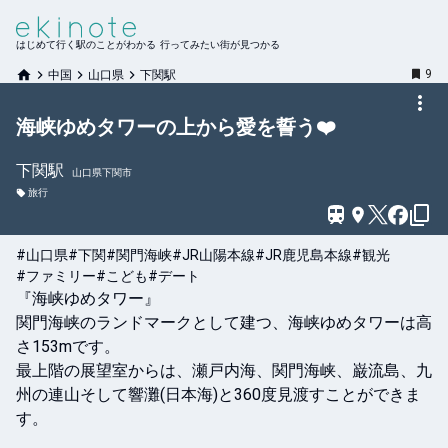
はじめて行く駅のことがわかる 行ってみたい街が見つかる
9
中国
山口県
下関駅
海峡ゆめタワーの上から愛を誓う❤️
下関
駅
山口県下関市
旅行
#山口県
#下関
#関門海峡
#JR山陽本線
#JR鹿児島本線
#観光
#ファミリー
#こども
#デート
『海峡ゆめタワー』

関門海峡のランドマークとして建つ、海峡ゆめタワーは高
さ153mです。

最上階の展望室からは、瀬戸内海、関門海峡、巌流島、九
州の連山そして響灘(日本海)と360度見渡すことができま
す。
